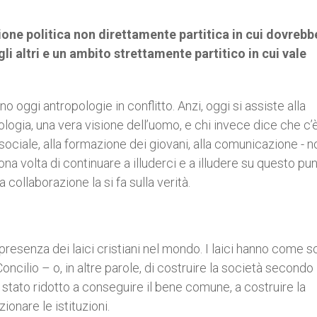
ione politica non direttamente partitica in cui dovrebb
gli altri e un ambito strettamente partitico in cui vale
no oggi antropologie in conflitto. Anzi, oggi si assiste alla
ogia, una vera visione dell’uomo, e chi invece dice che c’è
sociale, alla formazione dei giovani, alla comunicazione - 
a volta di continuare a illuderci e a illudere su questo pun
ollaborazione la si fa sulla verità.
resenza dei laici cristiani nel mondo. I laici hanno come s
ncilio – o, in altre parole, di costruire la società secondo i
è stato ridotto a conseguire il bene comune, a costruire la
ionare le istituzioni.