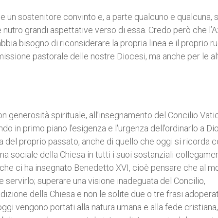
ne un sostenitore convinto e, a parte qualcuno e qualcuna, 
e nutro grandi aspettative verso di essa. Credo però che l’
abbia bisogno di riconsiderare la propria linea e il proprio ru
issione pastorale delle nostre Diocesi, ma anche per le al
con generosità spirituale, all’insegnamento del Concilio Vatic
do in primo piano l'esigenza e l'urgenza dell'ordinarlo a Dio
za del proprio passato, anche di quello che oggi si ricorda 
na sociale della Chiesa in tutti i suoi sostanziali collegame
odo che ci ha insegnato Benedetto XVI, cioè pensare che al 
servirlo; superare una visione inadeguata del Concilio,
izione della Chiesa e non le solite due o tre frasi adoperat
ggi vengono portati alla natura umana e alla fede cristiana,