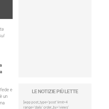
ita
sul
na
za
 fede e
LE NOTIZIE PIÙ LETTE
 è un
oma
[wpp post_type='post' limit=4
range='daily' order_by='views'