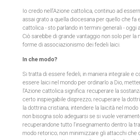
Io credo nell’Azione cattolica, continuo ad esser
assai grato a quella diocesana per quello che fa 
cattolica - sto parlando in termini generali - oggi 
Ciò sarebbe di grande vantaggio non solo per la m
forme di associazionismo dei fedeli laici.
In che modo?
Si tratta di essere fedeli, in maniera integrale e 
essere laici nel mondo per ordinarlo a Dio, metten
l'Azione cattolica significa: recuperare la sostan
certo inspiegabile disprezzo; recuperare la dottri
la dottrina cristiana; intendere la laicità nel m
non bisogna solo adeguarsi se si vuole veramente 
recuperandone tutto l’insegnamento dentro la trad
modo retorico; non minimizzare gli attacchi che o