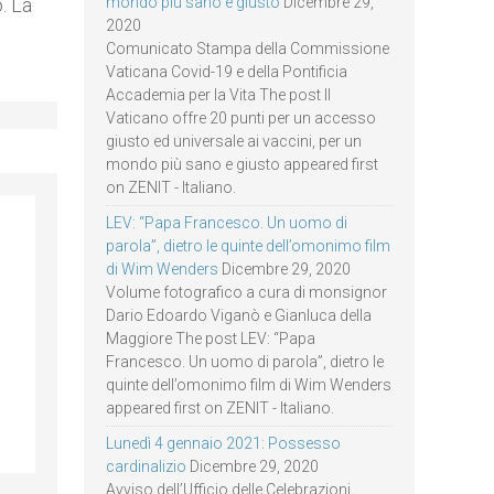
. La
mondo più sano e giusto
Dicembre 29,
2020
Comunicato Stampa della Commissione
Vaticana Covid-19 e della Pontificia
Accademia per la Vita The post Il
Vaticano offre 20 punti per un accesso
giusto ed universale ai vaccini, per un
mondo più sano e giusto appeared first
on ZENIT - Italiano.
LEV: “Papa Francesco. Un uomo di
parola”, dietro le quinte dell’omonimo film
di Wim Wenders
Dicembre 29, 2020
Volume fotografico a cura di monsignor
Dario Edoardo Viganò e Gianluca della
Maggiore The post LEV: “Papa
Francesco. Un uomo di parola”, dietro le
quinte dell’omonimo film di Wim Wenders
appeared first on ZENIT - Italiano.
Lunedì 4 gennaio 2021: Possesso
cardinalizio
Dicembre 29, 2020
Avviso dell’Ufficio delle Celebrazioni