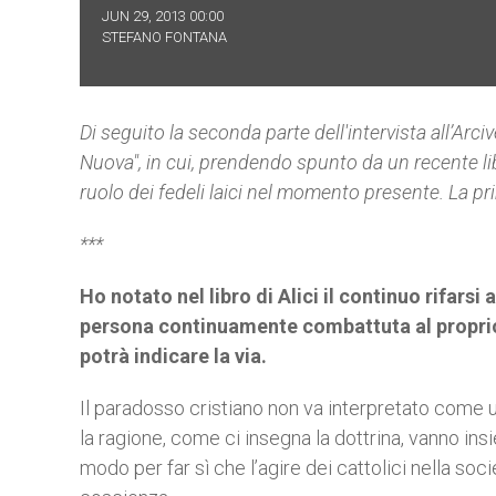
JUN 29, 2013 00:00
STEFANO FONTANA
Di seguito la seconda parte dell'intervista al
l’Arc
Nuova", in cui, p
rendendo spunto da un recente libro
ruolo dei fedeli laici nel momento presente. La pr
***
Ho notato nel libro di Alici il continuo rifars
persona continuamente combattuta al proprio i
potrà indicare la via.
Il paradosso cristiano non va interpretato come u
la ragione, come ci insegna la dottrina, vanno insi
modo per far sì che l’agire dei cattolici nella soc