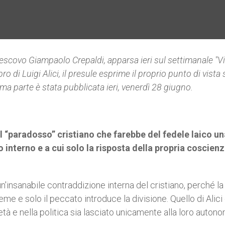
ivescovo Giampaolo Crepaldi,
apparsa ieri sul settimanale "V
 di Luigi Alici, il presule
esprime il proprio punto di vista 
ima parte è stata pubblicata ieri, venerdì 28 giugno.
i al “paradosso” cristiano che farebbe del fedele laico u
nterno e a cui solo la risposta della propria coscien
n'insanabile contraddizione interna del cristiano, perché la
eme e solo il peccato introduce la divisione. Quello di Alici
ietà e nella politica sia lasciato unicamente alla loro auton