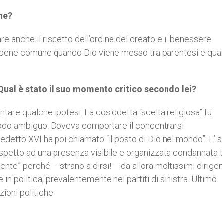
ne?
re anche il rispetto dell’ordine del creato e il benessere
ero bene comune quando Dio viene messo tra parentesi e qu
 Qual è stato il suo momento critico secondo lei?
tare qualche ipotesi. La cosiddetta “scelta religiosa” fu
 modo ambiguo. Doveva comportare il concentrarsi
edetto XVI ha poi chiamato “il posto di Dio nel mondo”. E’ s
petto ad una presenza visibile e organizzata condannata 
te” perché – strano a dirsi! – da allora moltissimi dirigen
in politica, prevalentemente nei partiti di sinistra. Ultimo
ioni politiche.