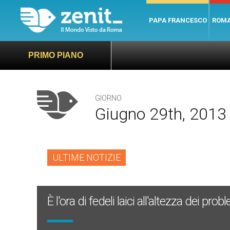
PAPA FRANCESCO
ROM
PRIMO PIANO
GIORNO
Giugno 29th, 2013
ULTIME NOTIZIE
È l'ora di fedeli laici all'altezza dei p