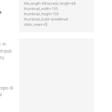
title_length=68 excerpt_length=68
thumbnail_width=150
e
thumbnail_height=150
thumbnail_build='predefined'
stats_views=0]
. In
non può
to.
copo di
l