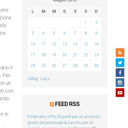
Giugno 2013
sono
L
M
M
G
V
S
D
Azione
1
2
olo.
tre
3
4
5
6
7
8
9
10
11
12
13
14
15
16
17
18
19
20
21
22
23
24
25
26
27
28
29
30
ano II:
. Per
« Mag
Lug »
con un
nti con
mondo
FEED RSS
e in
Il Vaticano offre 20 punti per un accesso
giusto ed universale ai vaccini, per un