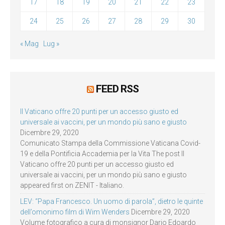
17
18
19
20
21
22
23
24
25
26
27
28
29
30
« Mag
Lug »
FEED RSS
Il Vaticano offre 20 punti per un accesso giusto ed
universale ai vaccini, per un mondo più sano e giusto
Dicembre 29, 2020
Comunicato Stampa della Commissione Vaticana Covid-
19 e della Pontificia Accademia per la Vita The post Il
Vaticano offre 20 punti per un accesso giusto ed
universale ai vaccini, per un mondo più sano e giusto
appeared first on ZENIT - Italiano.
LEV: “Papa Francesco. Un uomo di parola”, dietro le quinte
dell’omonimo film di Wim Wenders
Dicembre 29, 2020
Volume fotografico a cura di monsignor Dario Edoardo