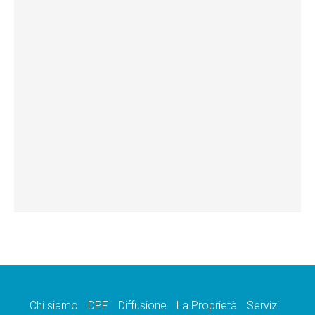
Chi siamo
DPF
Diffusione
La Proprietà
Servizi