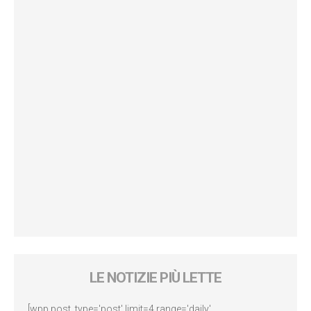
LE NOTIZIE PIÙ LETTE
[wpp post_type='post' limit=4 range='daily'