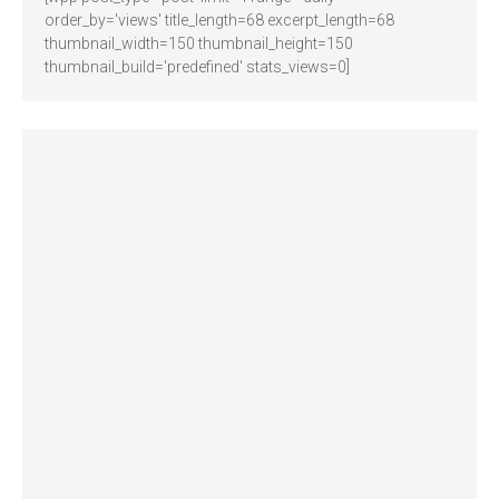
order_by='views' title_length=68 excerpt_length=68
thumbnail_width=150 thumbnail_height=150
thumbnail_build='predefined' stats_views=0]