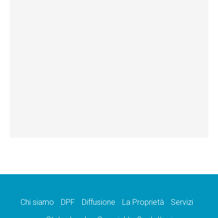
Chi siamo
DPF
Diffusione
La Proprietà
Servizi