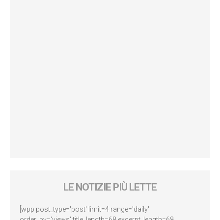
LE NOTIZIE PIÙ LETTE
[wpp post_type='post' limit=4 range='daily'
order_by='views' title_length=68 excerpt_length=68