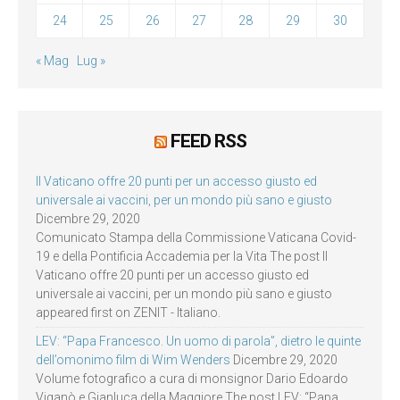
24
25
26
27
28
29
30
« Mag
Lug »
FEED RSS
Il Vaticano offre 20 punti per un accesso giusto ed
universale ai vaccini, per un mondo più sano e giusto
Dicembre 29, 2020
Comunicato Stampa della Commissione Vaticana Covid-
19 e della Pontificia Accademia per la Vita The post Il
Vaticano offre 20 punti per un accesso giusto ed
universale ai vaccini, per un mondo più sano e giusto
appeared first on ZENIT - Italiano.
LEV: “Papa Francesco. Un uomo di parola”, dietro le quinte
dell’omonimo film di Wim Wenders
Dicembre 29, 2020
Volume fotografico a cura di monsignor Dario Edoardo
Viganò e Gianluca della Maggiore The post LEV: “Papa