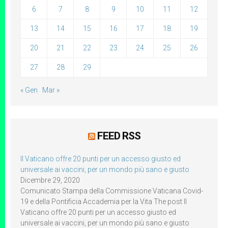
6
7
8
9
10
11
12
13
14
15
16
17
18
19
20
21
22
23
24
25
26
27
28
29
« Gen
Mar »
FEED RSS
Il Vaticano offre 20 punti per un accesso giusto ed
universale ai vaccini, per un mondo più sano e giusto
Dicembre 29, 2020
Comunicato Stampa della Commissione Vaticana Covid-
19 e della Pontificia Accademia per la Vita The post Il
Vaticano offre 20 punti per un accesso giusto ed
universale ai vaccini, per un mondo più sano e giusto