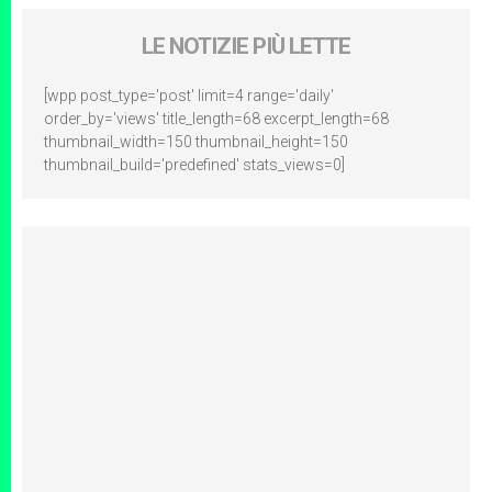
LE NOTIZIE PIÙ LETTE
[wpp post_type='post' limit=4 range='daily'
order_by='views' title_length=68 excerpt_length=68
thumbnail_width=150 thumbnail_height=150
thumbnail_build='predefined' stats_views=0]