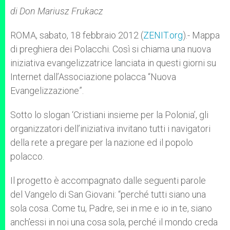
A
n
o
e
p
g
o
r
di Don Mariusz Frukacz
p
e
k
r
ROMA, sabato, 18 febbraio 2012 (
ZENIT.org
).- Mappa
di preghiera dei Polacchi. Così si chiama una nuova
iniziativa evangelizzatrice lanciata in questi giorni su
Internet dall’Associazione polacca “Nuova
Evangelizzazione”.
Sotto lo slogan ‘Cristiani insieme per la Polonia’, gli
organizzatori dell’iniziativa invitano tutti i navigatori
della rete a pregare per la nazione ed il popolo
polacco.
Il progetto è accompagnato dalle seguenti parole
del Vangelo di San Giovani: “perché tutti siano una
sola cosa. Come tu, Padre, sei in me e io in te, siano
anch’essi in noi una cosa sola, perché il mondo creda