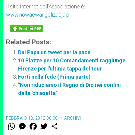
Il sito Internet dell’Associazione è:
www.nowaewangelizacja.pl
Related Posts:
Dal Papa un tweet per la pace
10 Piazze per 10 Comandamenti raggiunge
Firenze per l'ultima tappa del tour
Forti nella fede (Prima parte)
"Non riduciamo il Regno di Dio nei confini
della 'chiesetta'"
FEBBRAIO 18, 2012 00:00
ARCHIVI
W
M
F
T
S
h
e
a
w
h
a
s
c
i
a