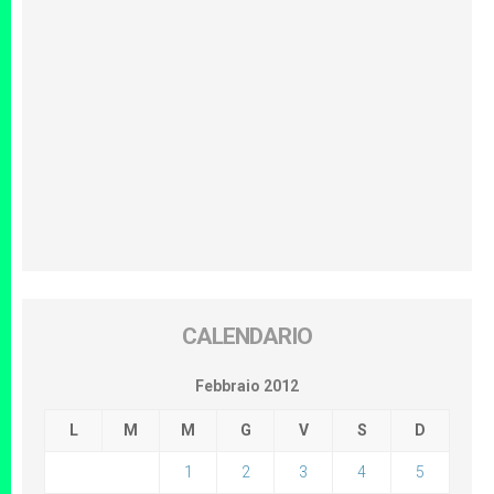
CALENDARIO
Febbraio 2012
L
M
M
G
V
S
D
1
2
3
4
5