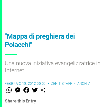
"Mappa di preghiera dei
Polacchi"
Una nuova iniziativa evangelizzatrice in
Internet
FEBBRAIO 18, 2012 00:00
ZENIT STAFF
ARCHIVI
W
M
F
T
S
h
e
a
w
h
a
s
c
i
a
t
s
e
t
r
Share this Entry
s
e
b
t
e