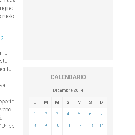
rigine
o ruolo
o
2
.
arne
esto
mento
CALENDARIO
 va
Dicembre 2014
apporto
L
M
M
G
V
S
D
evano.
1
2
3
4
5
6
7
tà
l’Unico
8
9
10
11
12
13
14