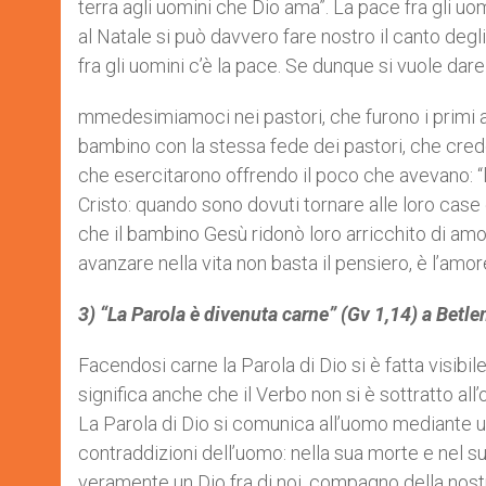
terra agli uomini che Dio ama”. La pace fra gli uom
al Natale si può davvero fare nostro il canto degli a
fra gli uomini c’è la pace. Se dunque si vuole dare
mmedesimiamoci nei pastori, che furono i primi 
bambino con la stessa fede dei pastori, che credet
che esercitarono offrendo il poco che avevano: “l
Cristo: quando sono dovuti tornare alle loro case
che il bambino Gesù ridonò loro arricchito di amo
avanzare nella vita non basta il pensiero, è l’amore
3)
“La Parola è divenuta carne”
(Gv 1,14)
a Betl
Facendosi carne la Parola di Dio si è fatta visibil
significa anche che il Verbo non si è sottratto all’
La Parola di Dio si comunica all’uomo mediante u
contraddizioni dell’uomo: nella sua morte e nel s
veramente un Dio fra di noi, compagno della nostra