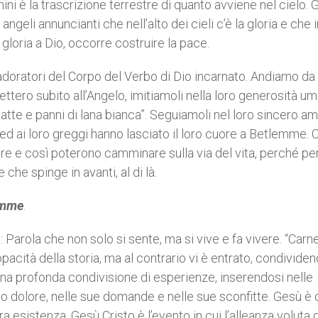
ini è la trascrizione terrestre di quanto avviene nel cielo. 
ngeli annuncianti che nell’alto dei cieli c’è la gloria e che i
 gloria a Dio, occorre costruire la pace.
adoratori del Corpo del Verbo di Dio incarnato. Andiamo d
tero subito all’Angelo, imitiamoli nella loro generosità umi
atte e panni di lana bianca”. Seguiamoli nel loro sincero a
 ed ai loro greggi hanno lasciato il loro cuore a Betlemme. 
re e così poterono camminare sulla via del vita, perché pe
 che spinge in avanti, al di là.
emme
.
e: Parola che non solo si sente, ma si vive e fa vivere. “Carn
opacità della storia, ma al contrario vi è entrato, condividen
na profonda condivisione di esperienze, inserendosi nelle
uo dolore, nelle sue domande e nelle sue sconfitte. Gesù è 
 esistenza. Gesù Cristo è l’evento in cui l’alleanza voluta 