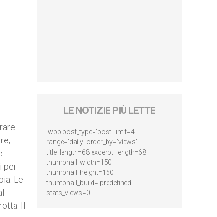
LE NOTIZIE PIÙ LETTE
rare.
[wpp post_type='post' limit=4
re,
range='daily' order_by='views'
e
title_length=68 excerpt_length=68
thumbnail_width=150
i per
thumbnail_height=150
oia. Le
thumbnail_build='predefined'
al
stats_views=0]
otta. Il