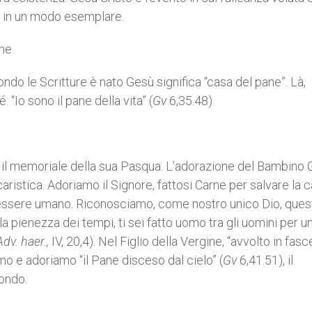
hi in un modo esemplare.
me.
ndo le Scritture è nato Gesù significa “casa del pane”. Là,
“Io sono il pane della vita” (
Gv
6,35.48).
 il memoriale della sua Pasqua. L’adorazione del Bambino 
istica. Adoriamo il Signore, fattosi Carne per salvare la 
ni essere umano. Riconosciamo, come nostro unico Dio, ques
 pienezza dei tempi, ti sei fatto uomo tra gli uomini per un
Adv. haer.,
IV, 20,4). Nel Figlio della Vergine, “avvolto in fasc
mo e adoriamo “il Pane disceso dal cielo” (
Gv
6,41.51), il
mondo.