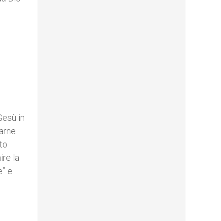
Gesù in
carne
to
ire la
e” e