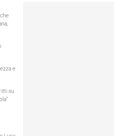
 che
ana,
i
dezza e
itti su
ola”
do Luca