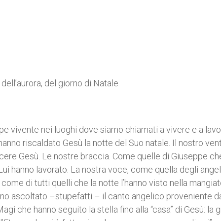
1
 dell’aurora, del giorno di Natale
epe vivente nei luoghi dove siamo chiamati a vivere e a lavo
nno riscaldato Gesù la notte del Suo natale. Il nostro vent
scere Gesù. Le nostre braccia. Come quelle di Giuseppe ch
Lui hanno lavorato. La nostra voce, come quella degli angel
, come di tutti quelli che la notte l’hanno visto nella mangiat
no ascoltato –stupefatti – il canto angelico proveniente d
gi che hanno seguito la stella fino alla “casa” di Gesù: la gr