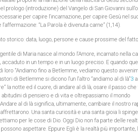
el prologo (introduzione) del Vangelo di San Giovanni sull’o
ecessarie per capire l’incarnazione, per capire Gesù nel su
 è l’affermazione: “La Parola è divenuta carne” (1,14).
to storico: data, luogo, persone e cause prossime del fatt
 gentile di Maria nasce al mondo l’Amore, incarnato nella c
o, accaduto in un tempo e in un luogo preciso. E quando qu
tra di loro “Andiamo fino a Betlemme, vediamo questo avveni
astori di Betlemme si dicono l’un l’altro “andiamo al di là”
3
a
e” la notte ed il cuore, di andare al di là, osare il passo che
e abitudini di pensiero e di vita e oltrepassiamo il mondo
ndare al di là significa, ultimamente, cambiare il nostro r
 affrettarono. Una santa curiosità e una santa gioia li sping
ttiamo per le cose di Dio. Oggi Dio non fa parte delle real
 possono aspettare. Eppure Egli è la realtà più importante, 