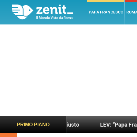
PAPA FRANCESCO
ROM
 più sano e giusto
LEV: “Papa Francesco. Un uo
PRIMO PIANO