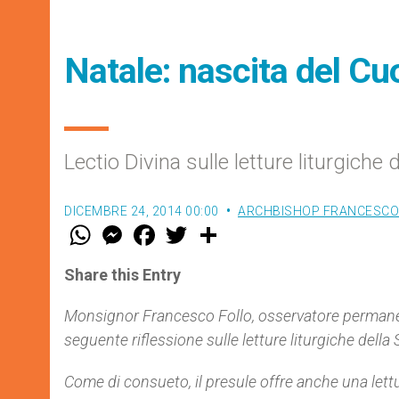
Natale: nascita del Cu
Lectio Divina sulle letture liturgiche
DICEMBRE 24, 2014 00:00
ARCHBISHOP FRANCESCO
W
M
F
T
S
h
e
a
w
h
a
s
c
i
a
t
s
e
t
r
Share this Entry
s
e
b
t
e
A
n
o
e
p
g
o
r
Monsignor Francesco Follo, osservatore permanent
p
e
k
seguente riflessione sulle letture liturgiche della
r
Come di consueto, il presule offre anche una lettu