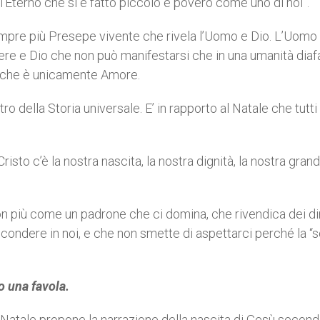
’Eterno che si è fatto piccolo e povero come uno di noi”.
mpre più Presepe vivente che rivela l’Uomo e Dio. L’Uomo
e e Dio che non può manifestarsi che in una umanità diaf
 che è unicamente Amore.
o della Storia universale. E’ in rapporto al Natale che tutti 
isto c’è la nostra nascita, la nostra dignità, la nostra gran
on più come un padrone che ci domina, che rivendica dei dir
ondere in noi, e che non smette di aspettarci perché la “s
o una favola.
 di Natale propone la narrazione della nascita di Gesù secon