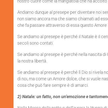
nostro cuore come la mangiatoia che ha accolto l
Andiamo dunque al presepe per diventare noi se
non siamo ancora ma che siamo chiamati ad esser
che fa passare attraverso di essa questo Amore
Se andiamo al presepe è perché il Natale è il centr
secoli sono contati.
Se andiamo al presepe è perché nella nascita di Cr
la nostra libertà.
Se andiamo al presepe è perché lì Dio si rivela n
di noi, ma come un Amore dolce, che si vuole nasc
cosa che può fare sempre è di amarci.
2) Natale: un fatto, non un’emozione e tantomen
Nella Messa della notte e dell’aurora la liturgia