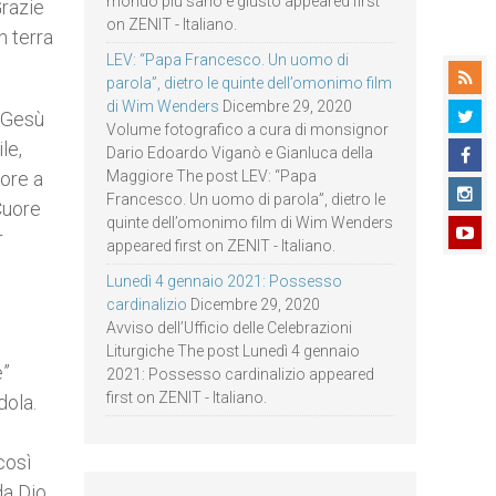
mondo più sano e giusto appeared first
Grazie
on ZENIT - Italiano.
n terra
LEV: “Papa Francesco. Un uomo di
parola”, dietro le quinte dell’omonimo film
di Wim Wenders
Dicembre 29, 2020
a Gesù
Volume fotografico a cura di monsignor
le,
Dario Edoardo Viganò e Gianluca della
more a
Maggiore The post LEV: “Papa
Francesco. Un uomo di parola”, dietro le
Cuore
quinte dell’omonimo film di Wim Wenders
r
appeared first on ZENIT - Italiano.
Lunedì 4 gennaio 2021: Possesso
cardinalizio
Dicembre 29, 2020
Avviso dell’Ufficio delle Celebrazioni
Liturgiche The post Lunedì 4 gennaio
e”
2021: Possesso cardinalizio appeared
first on ZENIT - Italiano.
dola.
così
da Dio