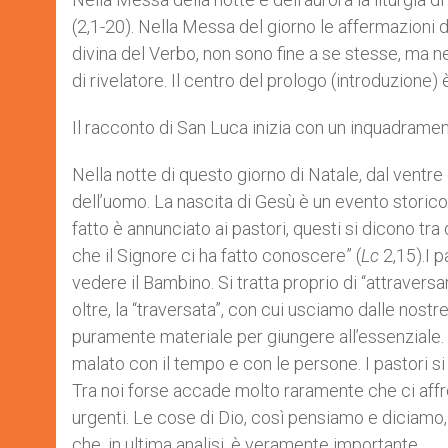
(2,1-20). Nella Messa del giorno le affermazioni d
divina del Verbo, non sono fine a se stesse, ma n
di rivelatore. Il centro del prologo (introduzione)
Il racconto di San Luca inizia con un inquadramen
Nella notte di questo giorno di Natale, dal ventre
dell’uomo. La nascita di Gesù è un evento storic
fatto è annunciato ai pastori, questi si dicono 
che il Signore ci ha fatto conoscere” (
Lc
2,15).I p
vedere il Bambino. Si tratta proprio di “attraversar
oltre, la “traversata”, con cui usciamo dalle nostr
puramente materiale per giungere all’essenziale. A
malato con il tempo e con le persone. I pastori si
Tra noi forse accade molto raramente che ci affre
urgenti. Le cose di Dio, così pensiamo e diciamo,
che, in ultima analisi, è veramente importante.