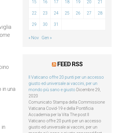
15
16
17
18
19
20
21
22
23
24
25
26
27
28
29
30
31
iglia
 come
« Nov
Gen »
FEED RSS
bino
Il Vaticano offre 20 punti per un accesso
giusto ed universale ai vaccini, per un
 in una
mondo più sano e giusto
Dicembre 29,
2020
Comunicato Stampa della Commissione
Vaticana Covid-19 e della Pontificia
Accademia per la Vita The post Il
Vaticano offre 20 punti per un accesso
 in
giusto ed universale ai vaccini, per un