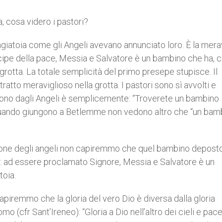
a, cosa videro i pastori?
iatoia come gli Angeli avevano annunciato loro. È la merav
ncipe della pace, Messia e Salvatore è un bambino che ha,
grotta. La totale semplicità del primo presepe stupisce. Il
tratto meraviglioso nella grotta. I pastori sono sì avvolti e
icevono dagli Angeli è semplicemente: “Troverete un bambino
 quando giungono a Betlemme non vedono altro che “un bam
azione degli angeli non capiremmo che quel bambino deposto
le: ad essere proclamato Signore, Messia e Salvatore è un
toia.
piremmo che la gloria del vero Dio è diversa dalla gloria
omo (cfr Sant’Ireneo): “Gloria a Dio nell’altro dei cieli e pace