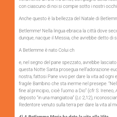
con ciascuno di noi si compie sotto i nostri occ
Anche questo è la bellezza del Natale di Betlem
Betlemme! Nella lingua ebraica la città dove seco
dunque, nacque il Messia, che avrebbe detto di sé: 
A Betlemme è nato Colui ch
e, nel segno del pane spezzato, avrebbe lasciato
questa Notte Santa prosegua nell’adorazione eucar
nostra, fattosi Pane vivo per dare la vita ad og
fragile Bambino che sta inerme nel presepe. “Nella
fine al principio, cioè l’uomo a Dio” (cfr S. Ireneo,
deposto “in una mangiatoia” (
Lc
2,12), riconoscia
Redentore venuto sulla terra per dare la vita al 
4) A Betlemme Maria ha dato la vita alla Vita.