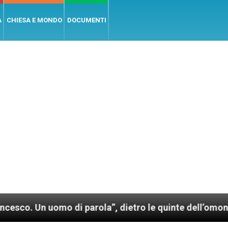
A
CHIESA E MONDO
DOCUMENTI
mo di parola”, dietro le quinte dell’omonimo film di 