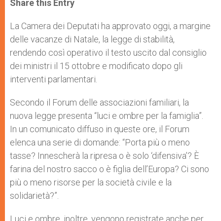
Share this Entry
s
e
b
t
e
A
n
o
e
p
g
o
r
La Camera dei Deputati ha approvato oggi, a margine
p
e
k
delle vacanze di Natale, la legge di stabilità,
r
rendendo così operativo il testo uscito dal consiglio
dei ministri il 15 ottobre e modificato dopo gli
interventi parlamentari.
Secondo il Forum delle associazioni familiari, la
nuova legge presenta “luci e ombre per la famiglia”.
In un comunicato diffuso in queste ore, il Forum
elenca una serie di domande: “Porta più o meno
tasse? Innescherà la ripresa o è solo ‘difensiva’? È
farina del nostro sacco o è figlia dell’Europa? Ci sono
più o meno risorse per la società civile e la
solidarietà?”.
Luci e ombre, inoltre, vengono registrate anche per