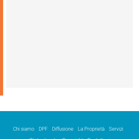
Chi siamo
DPF
Diffusione
La Proprietà
Servizi