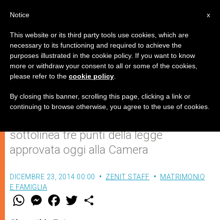
IT
Notice
x
This website or its third party tools use cookies, which are
necessary to its functioning and required to achieve the
purposes illustrated in the cookie policy. If you want to know
"Una legge di stabilità con luci e
more or withdraw your consent to all or some of the cookies,
please refer to the
cookie policy
.
ombre per la famiglia"
By closing this banner, scrolling this page, clicking a link or
continuing to browse otherwise, you agree to the use of cookies.
Il Forum delle associazioni familiari
sottolinea tre punti della legge
approvata oggi alla Camera
DICEMBRE 23, 2014 00:00
ZENIT STAFF
MATRIMONIO
E FAMIGLIA
W
M
F
T
S
h
e
a
w
h
a
s
c
i
a
t
s
e
t
r