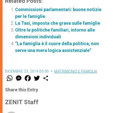
Related Posts:
Commissioni parlamentari: buone notizie
per le famiglie
La Tasi, imposta che grava sulle famiglie
Oltre le politiche familiari, intorno alle
dimensioni individuali
“La famiglia è il cuore della politica, non
serve una mera logica assistenziale”
DICEMBRE 23, 2014 00:00
MATRIMONIO E FAMIGLIA
W
M
F
T
S
h
e
a
w
h
a
s
c
i
a
t
s
e
t
r
Share this Entry
s
e
b
t
e
A
n
o
e
p
g
o
r
ZENIT Staff
p
e
k
r