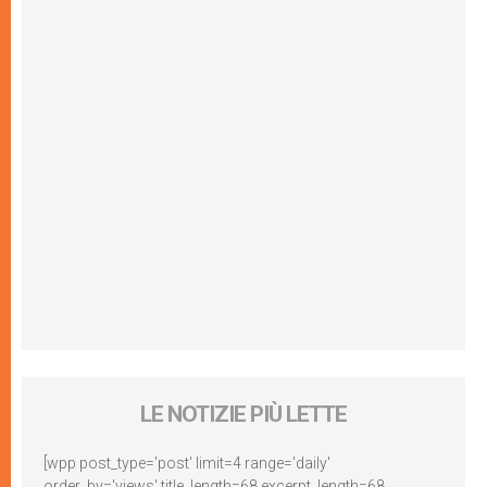
LE NOTIZIE PIÙ LETTE
[wpp post_type='post' limit=4 range='daily'
order_by='views' title_length=68 excerpt_length=68