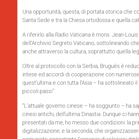
Una opportunità, questa, di portata storica che c
Santa Sede e tra la Chiesa ortodossa e quella ca
A riferirlo alla
Radio Vaticana
è mons. Jean-Louis 
dell’Archivio Segreto Vaticano, sottolineando 
anche attraverso la cultura, soprattutto quella lega
Oltre al protocollo con la Serbia, Bruguès è redu
intese ed accordi di cooperazione con numerose bi
quest’ultima e con tutta l’Asia – ha sottolineato 
piccoli passi”.
“L’attuale governo cinese – ha soggiunto – ha sa
cinesi antichi, dell’ultima Dinastia. Dunque ci ha
presentati da me, ho messo due condizioni: la pr
digitalizzazione; e la seconda, che organizzasse