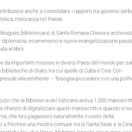
ontribuisce anche a consolidare i rapporti tra governo serb
ttolica, minoranza nel Paese.
Bruguès, bibliotecario di Santa Romana Chiesa e archivist
che diplomazia, ecumenismo e nuova evangelizzazione pass
ta al libro.
ce da importanti missioni in diversi Paesi del mondo per sa
blioteche di Stato, tra cui quelle di Cuba e Cina. Con
il presule alla emittente – “bisogna procedere con una politi
puto che la Biblioteca del Vaticano aveva 1.200 manoscritt
nno chiesto di digitalizzare questi manoscritti e quando si s
ima, che loro pagassero naturalmente il costo della
ro a Pechino una mostra comune tra la Santa Sede e la Cin