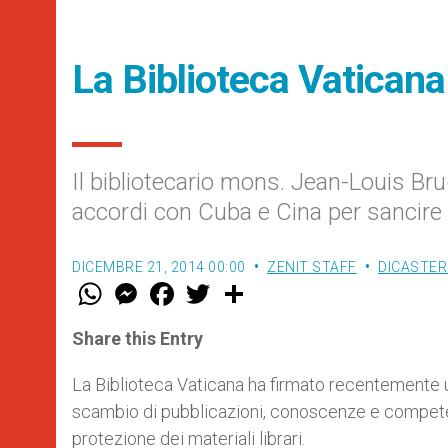
La Biblioteca Vaticana
Il bibliotecario mons. Jean-Louis Br
accordi con Cuba e Cina per sancire 
DICEMBRE 21, 2014 00:00
ZENIT STAFF
DICASTER
W
M
F
T
S
h
e
a
w
h
a
s
c
i
a
t
s
e
t
r
Share this Entry
s
e
b
t
e
A
n
o
e
p
g
o
r
La Biblioteca Vaticana ha firmato recentemente 
p
e
k
scambio di pubblicazioni, conoscenze e compete
r
protezione dei materiali librari.