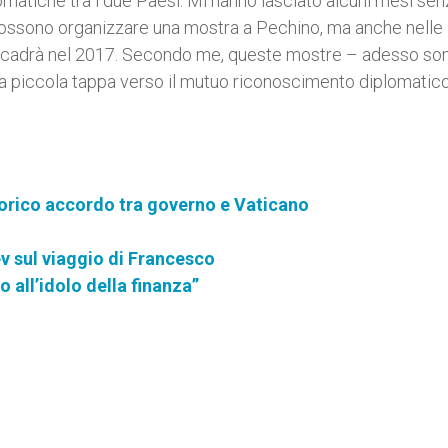
omatiche tra i due Paesi. Mi hanno lasciato alcuni mesi sen
possono organizzare una mostra a Pechino, ma anche nelle
o accadrà nel 2017. Secondo me, queste mostre – adesso so
a piccola tappa verso il mutuo riconoscimento diplomatico
torico accordo tra governo e Vaticano
ev sul viaggio di Francesco
all’idolo della finanza”