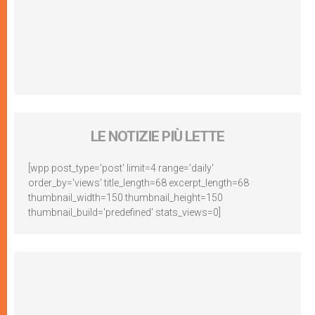
LE NOTIZIE PIÙ LETTE
[wpp post_type='post' limit=4 range='daily'
order_by='views' title_length=68 excerpt_length=68
thumbnail_width=150 thumbnail_height=150
thumbnail_build='predefined' stats_views=0]