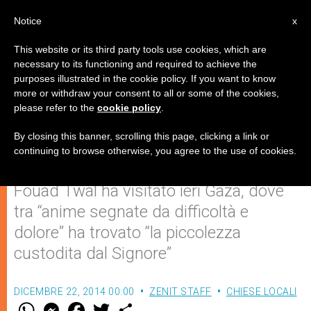
IT
Notice
x
This website or its third party tools use cookies, which are
necessary to its functioning and required to achieve the
purposes illustrated in the cookie policy. If you want to know
A Gaza "l'immagine del vero
more or withdraw your consent to all or some of the cookies,
please refer to the
cookie policy
.
Natale"
By closing this banner, scrolling this page, clicking a link or
continuing to browse otherwise, you agree to the use of cookies.
Il Patriarca latino di Gerusalemme
Fouad Twal ha visitato ieri Gaza, dove
tra “anime segnate da difficoltà e
dolore” ha trovato “la piccolezza
custodita dal Signore”
DICEMBRE 22, 2014 00:00
ZENIT STAFF
CHIESE LOCALI
W
M
F
T
S