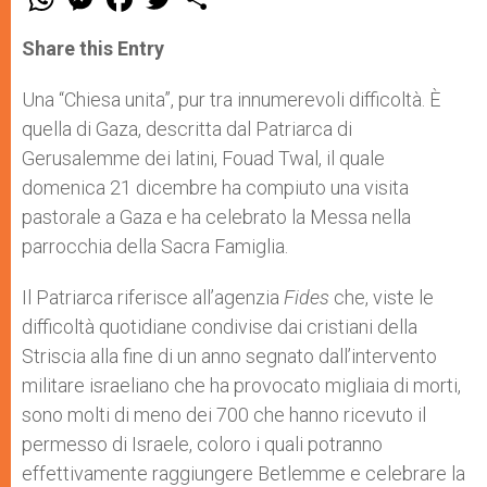
h
e
a
w
h
a
s
c
i
a
t
s
e
t
r
Share this Entry
s
e
b
t
e
A
n
o
e
p
g
o
r
Una “Chiesa unita”, pur tra innumerevoli difficoltà. È
p
e
k
quella di Gaza, descritta dal Patriarca di
r
Gerusalemme dei latini, Fouad Twal, il quale
domenica 21 dicembre ha compiuto una visita
pastorale a Gaza e ha celebrato la Messa nella
parrocchia della Sacra Famiglia.
Il Patriarca riferisce all’agenzia
Fides
che, viste le
difficoltà quotidiane condivise dai cristiani della
Striscia alla fine di un anno segnato dall’intervento
militare israeliano che ha provocato migliaia di morti,
sono molti di meno dei 700 che hanno ricevuto il
permesso di Israele, coloro i quali potranno
effettivamente raggiungere Betlemme e celebrare la