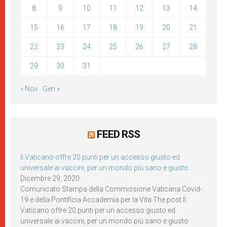
8
9
10
11
12
13
14
15
16
17
18
19
20
21
22
23
24
25
26
27
28
29
30
31
« Nov
Gen »
FEED RSS
Il Vaticano offre 20 punti per un accesso giusto ed
universale ai vaccini, per un mondo più sano e giusto
Dicembre 29, 2020
Comunicato Stampa della Commissione Vaticana Covid-
19 e della Pontificia Accademia per la Vita The post Il
Vaticano offre 20 punti per un accesso giusto ed
universale ai vaccini, per un mondo più sano e giusto