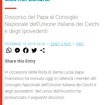
Discorso del Papa al Consiglio
Nazionale dell’Unione Italiana dei Ciechi
e degli Ipovedenti
DICEMBRE 13, 2014 00:00
ZENIT STAFF
PAPI
W
M
F
T
S
h
e
a
w
h
a
s
c
i
a
t
s
e
t
r
Share this Entry
s
e
b
t
e
A
n
o
e
p
g
o
r
In occasione della festa di Santa Lucia, papa
p
e
k
Francesco ha ricevuto oggi in Udienza i membri del
r
Consiglio Nazionale dell’Unione Italiana dei Ciechi e
degli Ipovedenti. Nel corso dell’incontro ha
pronunciato il seguente discorso: