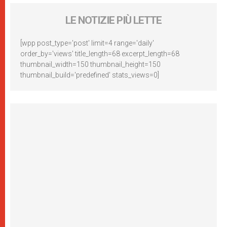
LE NOTIZIE PIÙ LETTE
[wpp post_type='post' limit=4 range='daily'
order_by='views' title_length=68 excerpt_length=68
thumbnail_width=150 thumbnail_height=150
thumbnail_build='predefined' stats_views=0]