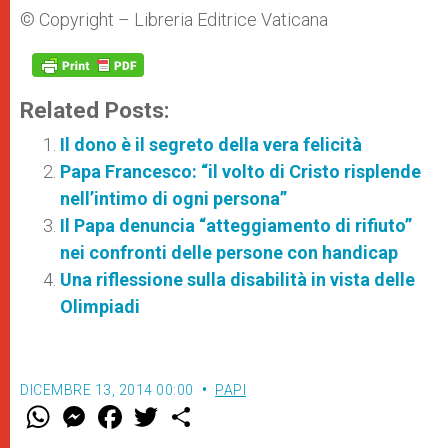
© Copyright – Libreria Editrice Vaticana
Related Posts:
Il dono è il segreto della vera felicità
Papa Francesco: “il volto di Cristo risplende
nell’intimo di ogni persona”
Il Papa denuncia “atteggiamento di rifiuto”
nei confronti delle persone con handicap
Una riflessione sulla disabilità in vista delle
Olimpiadi
DICEMBRE 13, 2014 00:00
PAPI
W
M
F
T
S
h
e
a
w
h
a
s
c
i
a