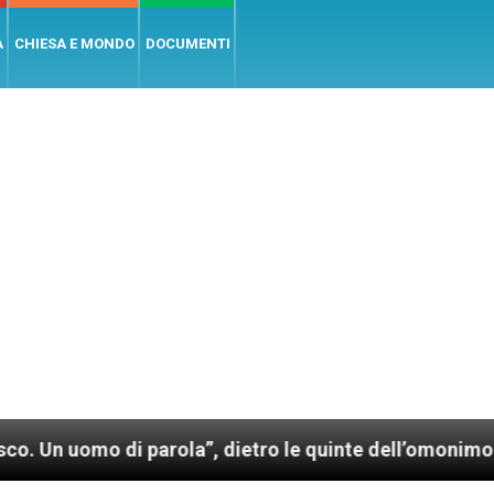
A
CHIESA E MONDO
DOCUMENTI
arola”, dietro le quinte dell’omonimo film di Wim Wen