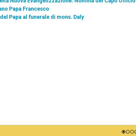
della Nuova Evangelizzazione: Nomina del Capo Ufficio
trano Papa Francesco
del Papa al funerale di mons. Daly