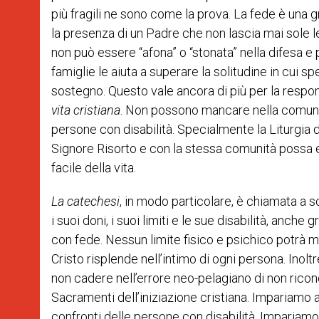
più fragili ne sono come la prova. La fede è un
la presenza di un Padre che non lascia mai sole le
non può essere “afona” o “stonata” nella difesa e
famiglie le aiuta a superare la solitudine in cui 
sostegno. Questo vale ancora di più per la respo
vita cristiana
. Non possono mancare nella comunità
persone con disabilità. Specialmente la Liturgia 
Signore Risorto e con la stessa comunità possa 
facile della vita.
La catechesi
, in modo particolare, è chiamata a
i suoi doni, i suoi limiti e le sue disabilità, anc
con fede. Nessun limite fisico e psichico potrà m
Cristo risplende nell’intimo di ogni persona. Inoltr
non cadere nell’errore neo-pelagiano di non ricon
Sacramenti dell’iniziazione cristiana. Impariamo a
confronti delle persone con disabilità. Impariamo