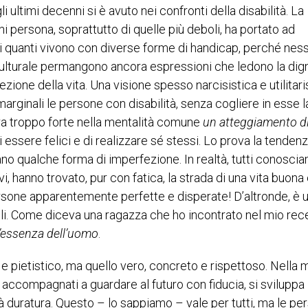
ultimi decenni si è avuto nei confronti della disabilità. La
i persona, soprattutto di quelle più deboli, ha portato ad
i quanti vivono con diverse forme di handicap, perché nes
o culturale permangono ancora espressioni che ledono la dign
zione della vita. Una visione spesso narcisistica e utilitari
rginali le persone con disabilità, senza cogliere in esse l
ra troppo forte nella mentalità comune
un atteggiamento di 
essere felici e di realizzare sé stessi. Lo prova la tenden
no qualche forma di imperfezione. In realtà, tutti conosci
vi, hanno trovato, pur con fatica, la strada di una vita buona
rsone apparentemente perfette e disperate! D’altronde, è 
ili. Come diceva una ragazza che ho incontrato nel mio rec
ll’essenza dell’uomo
.
o e pietistico, ma quello vero, concreto e rispettoso. Nella 
 e accompagnati a guardare al futuro con fiducia, si sviluppa 
ità duratura. Questo – lo sappiamo – vale per tutti, ma le pe