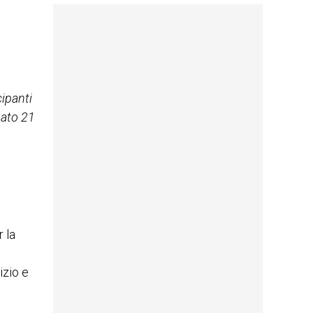
cipanti
ato 21
 la
izio e