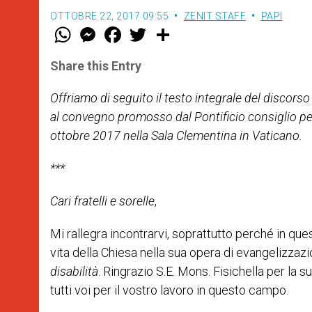
OTTOBRE 22, 2017 09:55
ZENIT STAFF
PAPI
W
M
F
T
S
h
e
a
w
h
a
s
c
i
a
t
s
e
t
r
Share this Entry
s
e
b
t
e
A
n
o
e
p
g
o
r
Offriamo di seguito il testo integrale del disco
p
e
k
al convegno promosso dal Pontificio consiglio pe
r
ottobre 2017
nella Sala Clementina in Vaticano.
***
Cari fratelli e sorelle
,
Mi rallegra incontrarvi, soprattutto perché in que
vita della Chiesa nella sua opera di evangelizzaz
disabilità
. Ringrazio S.E. Mons. Fisichella per la s
tutti voi per il vostro lavoro in questo campo.