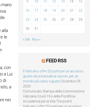
9
10
11
12
13
14
15
on mano
iesa
16
17
18
19
20
21
22
lle
23
24
25
26
27
28
29
30
31
 alla
e le
« Set
Nov »
l
n
FEED RSS
na
, con
Il Vaticano offre 20 punti per un accesso
si a Lui
giusto ed universale ai vaccini, per un
o di
mondo più sano e giusto
Dicembre 29,
isto, a
2020
Comunicato Stampa della Commissione
Vaticana Covid-19 e della Pontificia
are nei
Accademia per la Vita The post Il
Vaticano offre 20 punti per un accesso