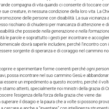
a grande compagna di vita quando ci consente di toccare c
 sue creature, in nessuna condizione della loro vita. La Ch
 promozione delle persone con disabilità. La sua vicinanza a
spesso rischiano di chiudersi per mancanza di attenzione e di
nsabilità che possiede
nella generazione e nella formazione
 le parole e soprattutto i gesti per incontrare e accoglier
domenicale dovrà saperle includere, perché l’incontro con i
essere sorgente di speranza e di coraggio nel cammino no
 scoprire e sperimentare forme coerenti perché
ogni perso
he gravi, possa incontrare nel suo cammino Gesù e abbandonar
ai essere un impedimento a questo incontro, perché il volt
e stiamo attenti, specialmente noi ministri della grazia di Cr
oscere l’esigenza della forza della grazia che viene dai
 superare il disagio e la paura che a volte si possono prov
 a cercare e anche a “inventare” con intelligenza strumenti