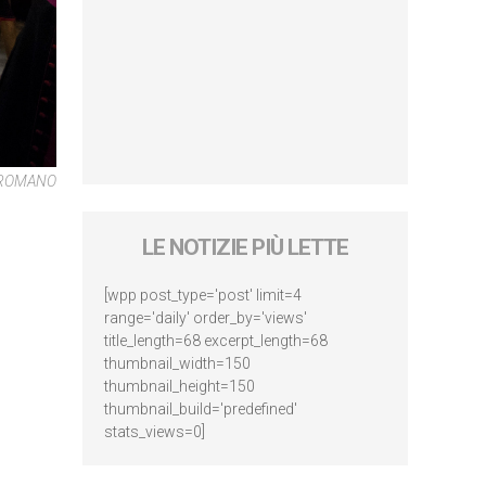
RE ROMANO
LE NOTIZIE PIÙ LETTE
[wpp post_type='post' limit=4
range='daily' order_by='views'
title_length=68 excerpt_length=68
thumbnail_width=150
thumbnail_height=150
thumbnail_build='predefined'
stats_views=0]