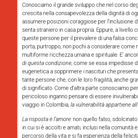
Conosciamo il grande sviluppo che nel corso degli 
crescita nella consapevolezza della dignità di ogn
assumere posizioni coraggiose per l’inclusione d
senta straniero in casa propria. Eppure, a livell
queste persone per il prevalere di una falsa conce
porta, purtroppo, non pochi a considerare come ma
multiforme ricchezza umana e spirituale. E’ anco
di questa condizione
, come se essa impedisse di 
eugenetica a sopprimere i nascituri che presenta
tante persone che, con le loro fragilità, anche gra
di significato. Come d’altra parte conosciamo pe
pericoloso inganno pensare di essere invulnerab
viaggio in Colombia,
la vulnerabilità appartiene a
La risposta è l’amore
: non quello falso, sdolcinat
in cui si è accolti e amati, inclusi nella comunità
percorso della vita e si fa esperienza della felic