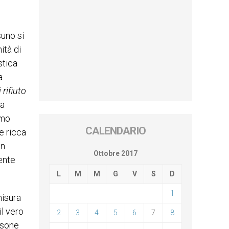
suno si
ità di
stica
a
rifiuto
za
amo
CALENDARIO
 e ricca
un
Ottobre 2017
ente
L
M
M
G
V
S
D
1
misura
il vero
2
3
4
5
6
7
8
rsone