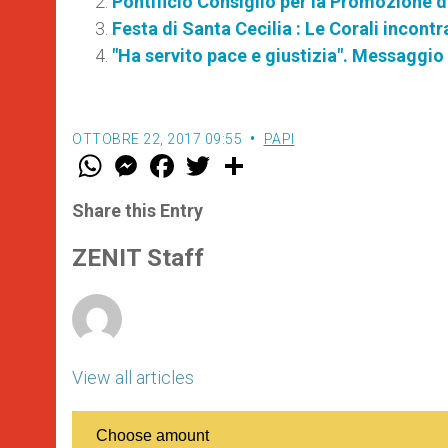
Pontificio Consiglio per la Promozione 
Festa di Santa Cecilia : Le Corali incon
"Ha servito pace e giustizia". Messaggio 
OTTOBRE 22, 2017 09:55
PAPI
W
M
F
T
S
h
e
a
w
h
a
s
c
i
a
t
s
e
t
r
Share this Entry
s
e
b
t
e
A
n
o
e
p
g
o
r
ZENIT Staff
p
e
k
r
View all articles