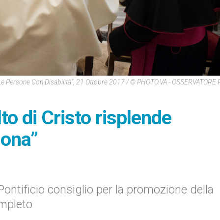
 Le Persone Con Disabilità”, 21 Ottobre 2017 / © PHOTO.VA - OSSERVATO
to di Cristo risplende
sona”
ntificio consiglio per la promozione della
mpleto