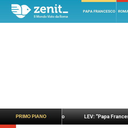
PAPA FRANCESCO
ROM
no e giusto
LEV: “Papa Francesco. Un uomo di p
PRIMO PIANO