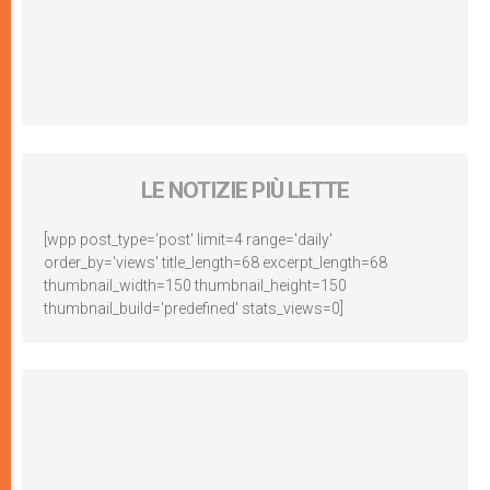
LE NOTIZIE PIÙ LETTE
[wpp post_type='post' limit=4 range='daily'
order_by='views' title_length=68 excerpt_length=68
thumbnail_width=150 thumbnail_height=150
thumbnail_build='predefined' stats_views=0]