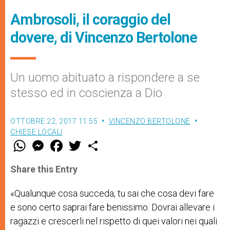
Ambrosoli, il coraggio del
dovere, di Vincenzo Bertolone
Un uomo abituato a rispondere a se
stesso ed in coscienza a Dio
OTTOBRE 22, 2017 11:55
VINCENZO BERTOLONE
CHIESE LOCALI
W
M
F
T
S
h
e
a
w
h
a
s
c
i
a
t
s
e
t
r
Share this Entry
s
e
b
t
e
A
n
o
e
p
g
o
r
«Qualunque cosa succeda, tu sai che cosa devi fare
p
e
k
e sono certo saprai fare benissimo. Dovrai allevare i
r
ragazzi e crescerli nel rispetto di quei valori nei quali