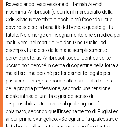
Rovesciando l’espressione di Hannah Arendt,
insomma, Ambrosoli (e con lui il maresciallo della
GdF Silvio Novembre e pochi altri) facendo il suo
dovere scelse la banalità del bene, e questo gli fu
fatale. Ne emerge un insegnamento che si radica per
molti versi nel martirio. Se don Pino Puglisi, ad
esempio, fu ucciso dalla mafia semplicemente
perché prete, ad Ambrosoli toccò identica sorte:
ucciso non perché in cerca di copertine nella lotta al
malaffare, ma perché profondamente legato per
passione e integrità morale alla cura e alla fedeltà
della propria professione, secondo una tensione
ideale intrisa di umiltà e grande senso di
responsabilità. Un dovere al quale ognuno è
chiamato, secondo quell’insegnamento di Puglisi ed
ancor prima evangelico: «Se ognuno fa qualcosa», e
lo fa bene, «allora tutti insieme si può fare tanto».