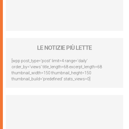
LE NOTIZIE PIÙ LETTE
[wpp post_type='post' limit=4 range='daily'
order_by='views' title_length=68 excerpt_length=68
thumbnail_width=150 thumbnail_height=150
thumbnail_build='predefined' stats_views=0]