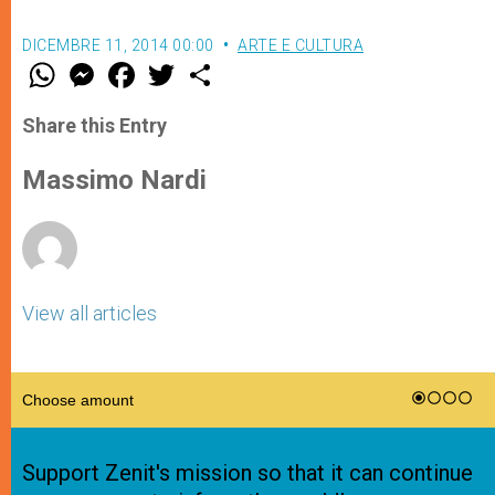
DICEMBRE 11, 2014 00:00
ARTE E CULTURA
W
M
F
T
S
h
e
a
w
h
a
s
c
i
a
t
s
e
t
r
Share this Entry
s
e
b
t
e
A
n
o
e
p
g
o
r
Massimo Nardi
p
e
k
r
View all articles