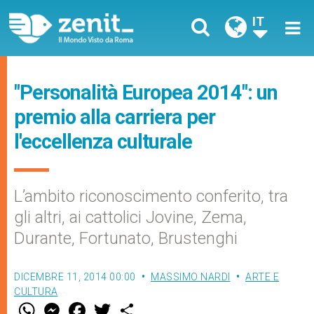
IT
"Personalità Europea 2014": un
premio alla carriera per
l'eccellenza culturale
L’ambito riconoscimento conferito, tra
gli altri, ai cattolici Jovine, Zema,
Durante, Fortunato, Brustenghi
DICEMBRE 11, 2014 00:00
MASSIMO NARDI
ARTE E
CULTURA
W
M
F
T
S