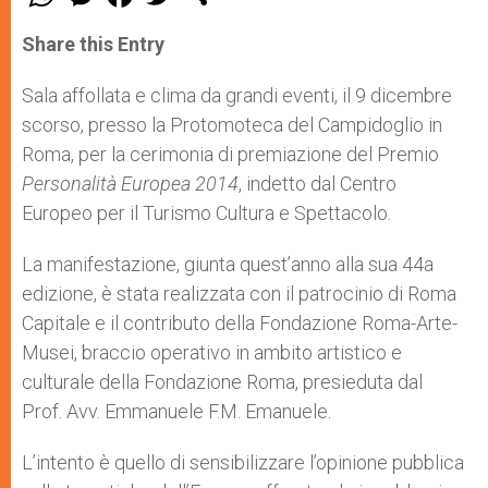
h
e
a
w
h
a
s
c
i
a
t
s
e
t
r
Share this Entry
s
e
b
t
e
A
n
o
e
p
g
o
r
Sala affollata e clima da grandi eventi, il 9 dicembre
p
e
k
scorso, presso la Protomoteca del Campidoglio in
r
Roma, per la cerimonia di premiazione del Premio
Personalità Europea 2014
, indetto dal Centro
Europeo per il Turismo Cultura e Spettacolo.
La manifestazione, giunta quest’anno alla sua 44a
edizione, è stata realizzata con il patrocinio di Roma
Capitale e il contributo della Fondazione Roma-Arte-
Musei, braccio operativo in ambito artistico e
culturale della Fondazione Roma, presieduta dal
Prof. Avv. Emmanuele F.M. Emanuele.
L’intento è quello di sensibilizzare l’opinione pubblica