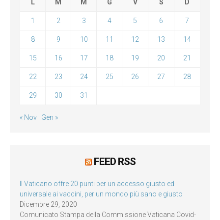
L
M
M
G
V
S
D
1
2
3
4
5
6
7
8
9
10
11
12
13
14
15
16
17
18
19
20
21
22
23
24
25
26
27
28
29
30
31
« Nov
Gen »
FEED RSS
Il Vaticano offre 20 punti per un accesso giusto ed
universale ai vaccini, per un mondo più sano e giusto
Dicembre 29, 2020
Comunicato Stampa della Commissione Vaticana Covid-