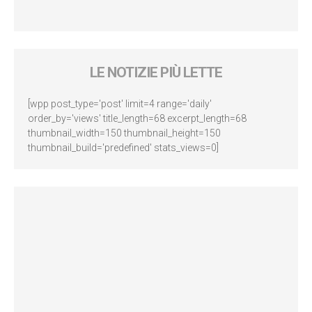
LE NOTIZIE PIÙ LETTE
[wpp post_type='post' limit=4 range='daily'
order_by='views' title_length=68 excerpt_length=68
thumbnail_width=150 thumbnail_height=150
thumbnail_build='predefined' stats_views=0]