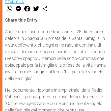
E FAMIGLIA
W
M
F
T
S
h
e
a
w
h
a
s
c
i
a
t
s
e
t
r
Share this Entry
s
e
b
t
e
A
n
o
e
p
g
o
r
Anche quest’anno, come tradizione, il 28 dicembre si
p
e
k
celebra in Spagna la Giornata della Santa Famiglia. In
r
vista dell’evento, che ogni anno raduna centinaia di
migliaia di mamme, papà e bambini da tutto il mondo,
i vescovi spagnoli, membri della sotto-commissione
episcopale per la famiglia e la difesa della vita, hanno
inviato un messaggio sul tema “La gioia del Vangelo
della Famiglia”.
Nel documento, riportato in ampi stralci dalla Radio
Vaticana, i presuli partono da una domanda centrale:
“Come evangelizzare e come annunciare il Vangelo
della famiglia dal momento che regna una