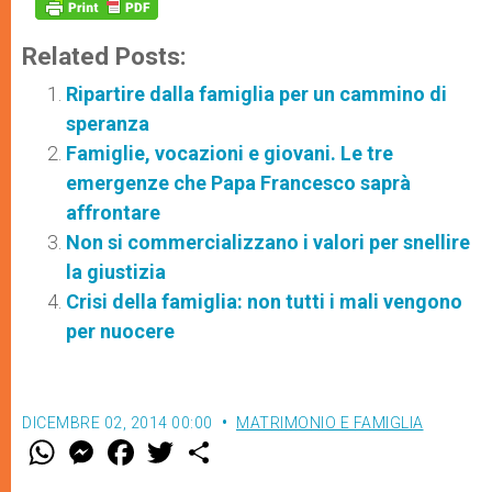
Related Posts:
Ripartire dalla famiglia per un cammino di
speranza
Famiglie, vocazioni e giovani. Le tre
emergenze che Papa Francesco saprà
affrontare
Non si commercializzano i valori per snellire
la giustizia
Crisi della famiglia: non tutti i mali vengono
per nuocere
DICEMBRE 02, 2014 00:00
MATRIMONIO E FAMIGLIA
W
M
F
T
S
h
e
a
w
h
a
s
c
i
a