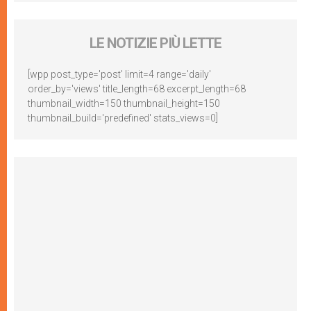
LE NOTIZIE PIÙ LETTE
[wpp post_type='post' limit=4 range='daily'
order_by='views' title_length=68 excerpt_length=68
thumbnail_width=150 thumbnail_height=150
thumbnail_build='predefined' stats_views=0]