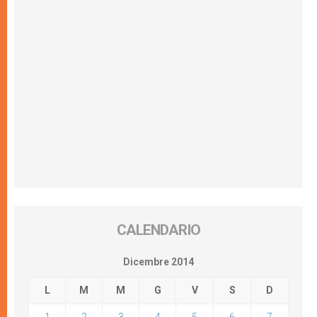
CALENDARIO
Dicembre 2014
L
M
M
G
V
S
D