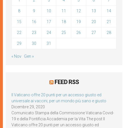
1
2
3
4
5
6
7
8
9
10
11
12
13
14
15
16
17
18
19
20
21
22
23
24
25
26
27
28
29
30
31
« Nov
Gen »
FEED RSS
Il Vaticano offre 20 punti per un accesso giusto ed
universale ai vaccini, per un mondo più sano e giusto
Dicembre 29, 2020
Comunicato Stampa della Commissione Vaticana Covid-
19 e della Pontificia Accademia per la Vita The post Il
Vaticano offre 20 punti per un accesso giusto ed