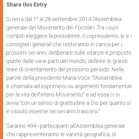
t
s
e
t
r
Share this Entry
s
e
b
t
e
A
n
o
e
p
g
o
r
Si terrà dal 1° al 28 settembre 2014 l’Assemblea
p
e
k
generale del Movimento dei Focolari. Tra i suoi
r
compiti eleggere la presidente, il copresidente, le e i
consiglieri generali che resteranno in carica per i
prossimi sei anni, deliberare sulle istanze e proposte
giunte dalle varie parti del mondo, definire le grandi
linee di orientamento del prossimo periodo. Nelle
parole della presidente Maria Voce “l’Assemblea
è chiamata ad esprimersi su argomenti fondamentali
per la vita dell’intero Movimento” e ad essa ci si
avvia “con un senso di gratitudine a Dio per quanto si
è vissuto insieme nei sei anni trascorsi”.
Saranno 494 i partecipanti all’Assemblea generale
che rappresenteranno le varietà geografica, di