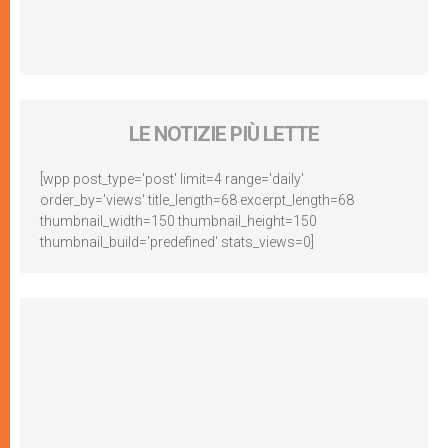
LE NOTIZIE PIÙ LETTE
[wpp post_type='post' limit=4 range='daily'
order_by='views' title_length=68 excerpt_length=68
thumbnail_width=150 thumbnail_height=150
thumbnail_build='predefined' stats_views=0]