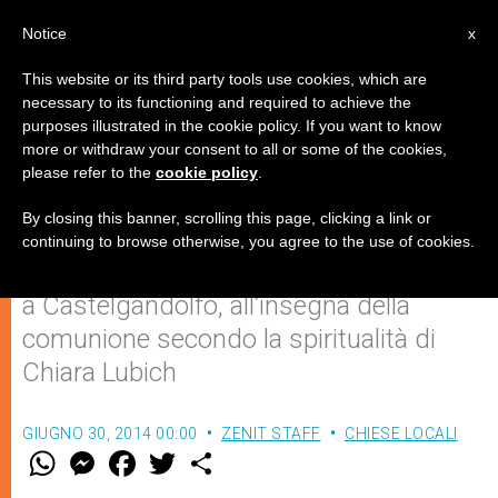
IT
Notice
x
This website or its third party tools use cookies, which are
necessary to its functioning and required to achieve the
purposes illustrated in the cookie policy. If you want to know
Verso l'Assemblea generale del
more or withdraw your consent to all or some of the cookies,
please refer to the
cookie policy
.
Movimento dei Focolari
By closing this banner, scrolling this page, clicking a link or
continuing to browse otherwise, you agree to the use of cookies.
L’appuntamento dall’1 al 28 settembre
a Castelgandolfo, all’insegna della
comunione secondo la spiritualità di
Chiara Lubich
GIUGNO 30, 2014 00:00
ZENIT STAFF
CHIESE LOCALI
W
M
F
T
S
h
e
a
w
h
a
s
c
i
a