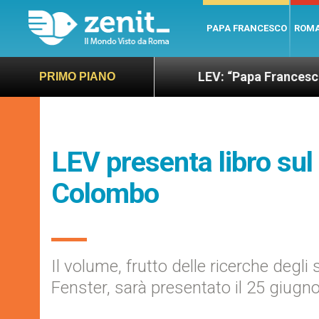
PAPA FRANCESCO
ROM
ù sano e giusto
LEV: “Papa Francesco. Un uomo 
PRIMO PIANO
LEV presenta libro sul 
Colombo
Il volume, frutto delle ricerche degli
Fenster, sarà presentato il 25 giug