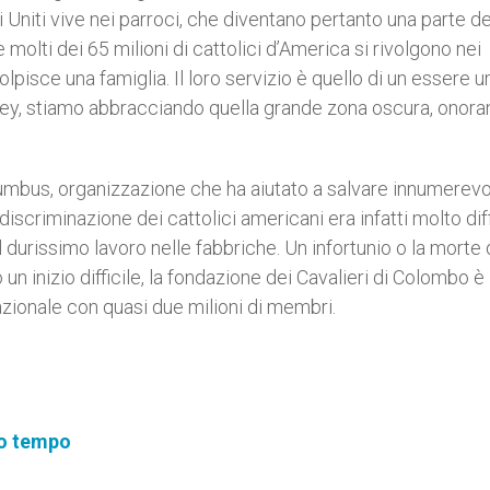
 Uniti vive nei parroci, che diventano pertanto una parte del
 molti dei 65 milioni di cattolici d’America si rivolgono nei
lpisce una famiglia. Il loro servizio è quello di un essere
ney, stiamo abbracciando quella grande zona oscura, onor
mbus, organizzazione che ha aiutato a salvare innumerevo
a discriminazione dei cattolici americani era infatti molto dif
l durissimo lavoro nelle fabbriche. Un infortunio o la morte 
un inizio difficile, la fondazione dei Cavalieri di Colombo è
azionale con quasi due milioni di membri.
tro tempo