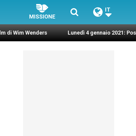
IT
MISSIONE
 Wenders
Lunedì 4 gennaio 2021: Possesso card