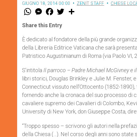
GIUGNO 18, 2014 00:00
ZENIT STAFF
CHIESE LOCA
W
M
F
T
S
h
e
a
w
h
a
s
c
i
a
t
s
e
t
r
Share this Entry
s
e
b
t
e
A
n
o
e
p
g
o
r
È dedicato al fondatore della più grande organizz
p
e
k
della Libreria Editrice Vaticana che sarà presenta
r
Patristico Augustinianum di Roma (via Paolo VI, 2
S’intitola
Il parroco – Padre Michael McGivney e i
libri storici, Douglas Brinkley e Julie M. Fenster,
Connecticut vissuto nell’Ottocento (1852-1890), fo
fornendo anche la cronaca del suo processo di ca
cavaliere supremo dei Cavalieri di Colombo, Kev
University di New York, don Giuseppe Costa, diret
“Troppo spesso – scrivono gli autori nella prefaz
della Chiesa (…). Nel corso degli anni sono state s