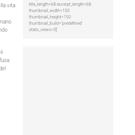
title_length=68 excerpt_length=68
la vita
thumbnail_width=150
thumbnail_height=150
 umano
thumbnail_build='predefined'
ando
stats_views=0]
li
fusa.
del