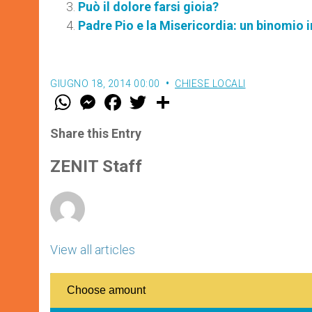
Può il dolore farsi gioia?
Padre Pio e la Misericordia: un binomio i
GIUGNO 18, 2014 00:00
CHIESE LOCALI
W
M
F
T
S
h
e
a
w
h
a
s
c
i
a
t
s
e
t
r
Share this Entry
s
e
b
t
e
A
n
o
e
p
g
o
r
ZENIT Staff
p
e
k
r
View all articles