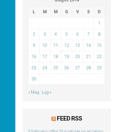
Giugno 2014
L
M
M
G
V
S
D
1
2
3
4
5
6
7
8
9
10
11
12
13
14
15
16
17
18
19
20
21
22
23
24
25
26
27
28
29
30
« Mag
Lug »
FEED RSS
Il Vaticano offre 20 punti per un accesso