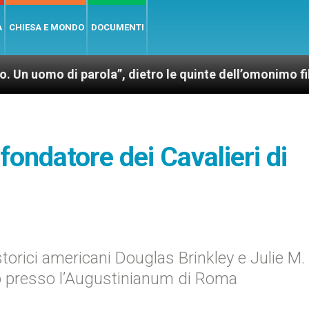
A
CHIESA E MONDO
DOCUMENTI
di parola”, dietro le quinte dell’omonimo film di Wim
fondatore dei Cavalieri di
 storici americani Douglas Brinkley e Julie M.
no presso l’Augustinianum di Roma