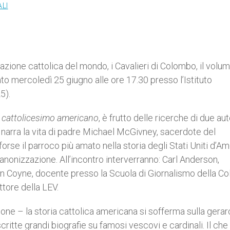
LI
azione cattolica del mondo, i Cavalieri di Colombo, il volu
to mercoledì 25 giugno alle ore 17.30 presso l’Istituto
5).
l cattolicesimo americano
, è frutto delle ricerche di due aut
 e narra la vita di padre Michael McGivney, sacerdote del
rse il parroco più amato nella storia degli Stati Uniti d’Am
nonizzazione. All’incontro interverranno: Carl Anderson,
in Coyne, docente presso la Scuola di Giornalismo della C
tore della LEV.
ione – la storia cattolica americana si sofferma sulla gerar
critte grandi biografie su famosi vescovi e cardinali. Il che