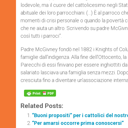
lodevole, ma il cuore del cattolicesimo negli Stati
abituale dei loro parrocchiani. (…) È al parroco che
momenti di crisi personale o quando la povertà co
che ne aiuta un altro. Scrivendo su padre McGiv
così tutti i parroci”.
Padre McGivney fondò nel 1882 i Knights of Colu
famiglie dall’indigenza. Alla fine dell’Ottocento, l
Parecchi di essi finivano per essere inghiottiti da
salariato lasciava una famiglia senza mezzi. Dopo 
cresciuta fino a diventare un’associazione intern
Related Posts:
“Buoni propositi” per i cattolici del nos
“Per amarsi occorre prima conoscersi”