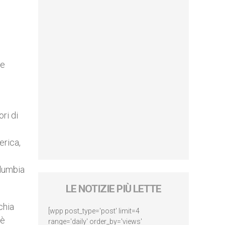
me
ori di
erica,
olumbia
LE NOTIZIE PIÙ LETTE
chia
[wpp post_type='post' limit=4
 è
range='daily' order_by='views'