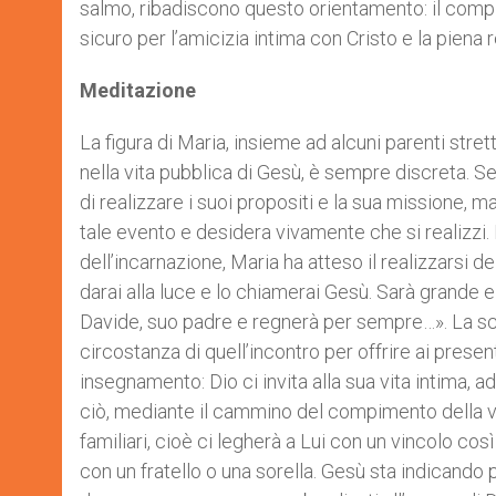
salmo, ribadiscono questo orientamento: il compi
sicuro per l’amicizia intima con Cristo e la piena
Meditazione
La figura di Maria, insieme ad alcuni parenti str
nella vita pubblica di Gesù, è sempre discreta. Se
di realizzare i suoi propositi e la sua missione, m
tale evento e desidera vivamente che si realizzi. I
dell’incarnazione, Maria ha atteso il realizzarsi dei
darai alla luce e lo chiamerai Gesù. Sarà grande e c
Davide, suo padre e regnerà per sempre…». La scena
circostanza di quell’incontro per offrire ai prese
insegnamento: Dio ci invita alla sua vita intima, 
ciò, mediante il cammino del compimento della volo
familiari, cioè ci legherà a Lui con un vincolo co
con un fratello o una sorella. Gesù sta indicando 