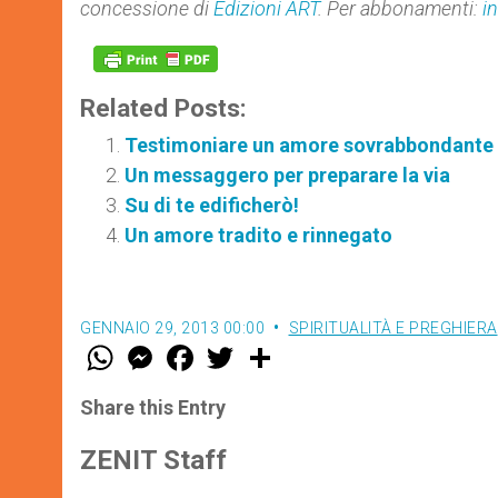
concessione di
Edizioni ART
. Per abbonamenti:
i
Related Posts:
Testimoniare un amore sovrabbondante
Un messaggero per preparare la via
Su di te edificherò!
Un amore tradito e rinnegato
GENNAIO 29, 2013 00:00
SPIRITUALITÀ E PREGHIERA
W
M
F
T
S
h
e
a
w
h
a
s
c
i
a
t
s
e
t
r
Share this Entry
s
e
b
t
e
A
n
o
e
p
g
o
r
ZENIT Staff
p
e
k
r