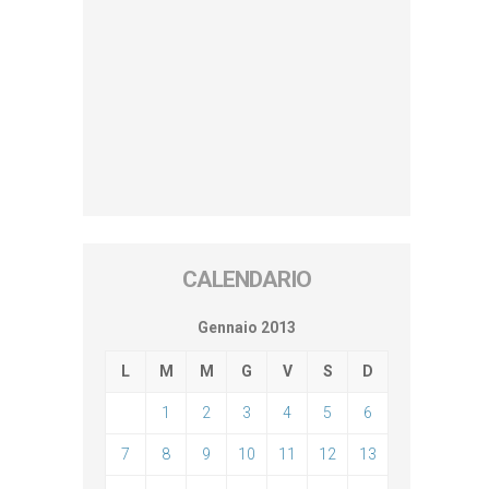
CALENDARIO
Gennaio 2013
L
M
M
G
V
S
D
1
2
3
4
5
6
7
8
9
10
11
12
13