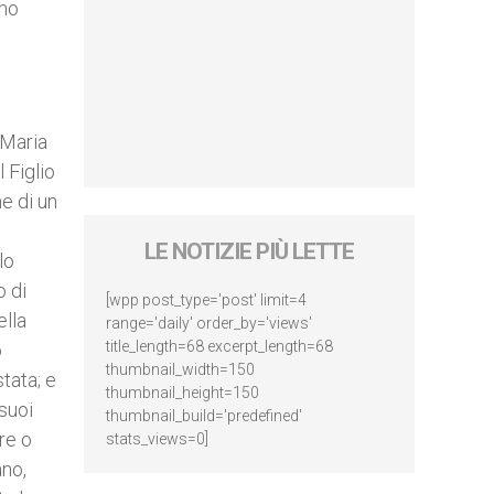
ino
 Maria
 Figlio
ne di un
LE NOTIZIE PIÙ LETTE
lo
o di
[wpp post_type='post' limit=4
ella
range='daily' order_by='views'
title_length=68 excerpt_length=68
o
thumbnail_width=150
tata; e
thumbnail_height=150
 suoi
thumbnail_build='predefined'
re o
stats_views=0]
ano,