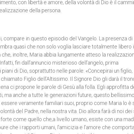
mento, con libertà e amore, della volontà di Dio è il camm
 realizzazione della persona.
etti, compare in questo episodio del Vangelo. La presenza di
mbra quasi che non solo voglia lasciare totalmente libero il
a che, inoltre, Maria abbia lungamente atteso la realizzazio
nfatti, fin dall’annuncio misterioso dell’angelo, prima
 piani di Dio, soprattutto nelle parole: «Concepirai un figlio, 
hiamato Figlio dell’Altissimo. Il Signore Dio gli darà il tron
 ci propone le parole di Gesù alla folla. Egli approfitta d
nti, ma anche a tutte le generazioni future, questo bellissim
ad essere veramente familiari suoi, proprio come Maria lo è s
ntà del Padre, nella nostra vita. Dio allora farà di noi dei
sì forte come quello che,a livello umano, esiste con una mad
pure che i rapporti umani, l’amicizia e l’amore che comport