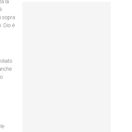
ta la
i
i sopra
i. Dio è
iliato
 anche
ro
ile