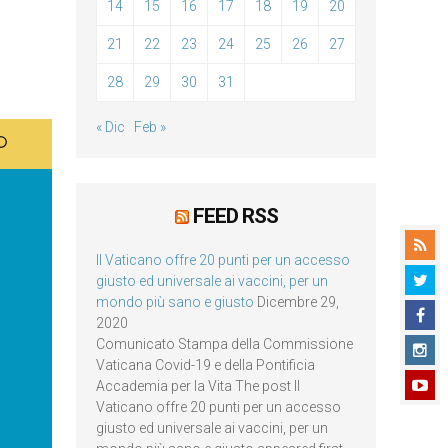
14
15
16
17
18
19
20
21
22
23
24
25
26
27
28
29
30
31
« Dic
Feb »
FEED RSS
Il Vaticano offre 20 punti per un accesso
giusto ed universale ai vaccini, per un
mondo più sano e giusto
Dicembre 29,
2020
Comunicato Stampa della Commissione
Vaticana Covid-19 e della Pontificia
Accademia per la Vita The post Il
Vaticano offre 20 punti per un accesso
giusto ed universale ai vaccini, per un