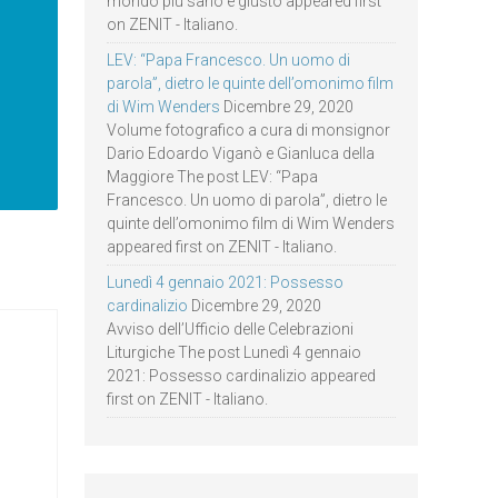
mondo più sano e giusto appeared first
on ZENIT - Italiano.
LEV: “Papa Francesco. Un uomo di
parola”, dietro le quinte dell’omonimo film
di Wim Wenders
Dicembre 29, 2020
Volume fotografico a cura di monsignor
Dario Edoardo Viganò e Gianluca della
Maggiore The post LEV: “Papa
Francesco. Un uomo di parola”, dietro le
quinte dell’omonimo film di Wim Wenders
appeared first on ZENIT - Italiano.
Lunedì 4 gennaio 2021: Possesso
cardinalizio
Dicembre 29, 2020
Avviso dell’Ufficio delle Celebrazioni
Liturgiche The post Lunedì 4 gennaio
2021: Possesso cardinalizio appeared
first on ZENIT - Italiano.