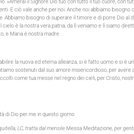
 «Amerai il Signore Dio tuo con tutto il tuo cuore, con tut
enti. E ciò vale anche per noi. Anche noi abbiamo bisogno d
e
. Abbiamo bisogno di superare il timore e di porre Dio al d
l cielo è la nostra vera patria; da lì veniamo e lì siamo dirett
isto, e Maria è nostra madre.
tabilire la nuova ed eterna alleanza, si è fatto uomo e si è um
i sentiamo sostenuti dal suo amore misericordioso, per avere
colti come tua messe nel regno dei cieli, per Cristo, nost
à di Dio per me in questo giorno.
itella, LC, tratta dal mensile
Messa Meditazione
, per gent