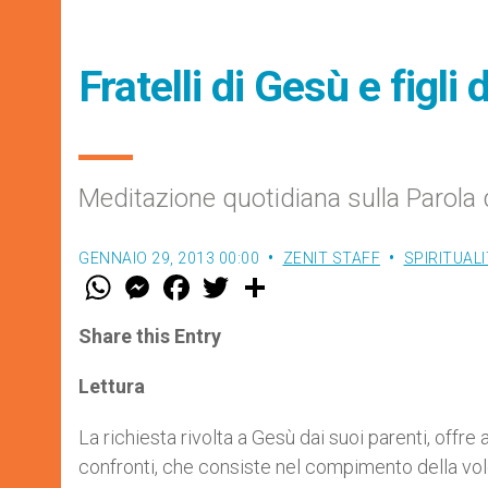
Fratelli di Gesù e figli 
Meditazione quotidiana sulla Parola 
GENNAIO 29, 2013 00:00
ZENIT STAFF
SPIRITUAL
W
M
F
T
S
h
e
a
w
h
a
s
c
i
a
t
s
e
t
r
Share this Entry
s
e
b
t
e
A
n
o
e
p
g
o
r
Lettura
p
e
k
r
La richiesta rivolta a Gesù dai suoi parenti, offre 
confronti, che consiste nel compimento della volon