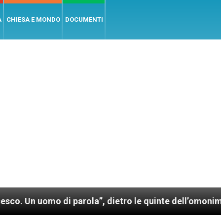
A
CHIESA E MONDO
DOCUMENTI
o di parola”, dietro le quinte dell’omonimo film di 