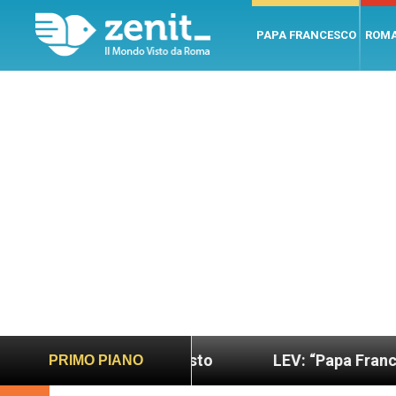
PAPA FRANCESCO
ROM
 più sano e giusto
LEV: “Papa Francesco. Un uom
PRIMO PIANO