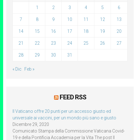
1
2
3
4
5
6
7
8
9
10
11
12
13
14
15
16
17
18
19
20
21
22
23
24
25
26
27
28
29
30
31
« Dic
Feb »
FEED RSS
Il Vaticano offre 20 punti per un accesso giusto ed
universale ai vaccini, per un mondo più sano e giusto
Dicembre 29, 2020
Comunicato Stampa della Commissione Vaticana Covid-
19 e della Pontificia Accademia per la Vita The post Il