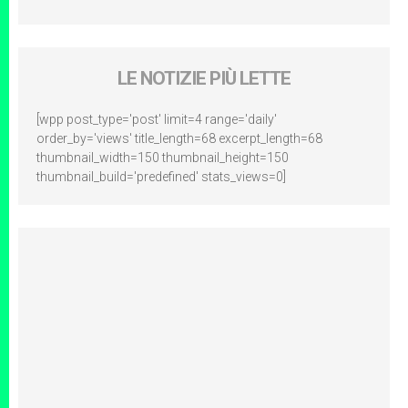
LE NOTIZIE PIÙ LETTE
[wpp post_type='post' limit=4 range='daily'
order_by='views' title_length=68 excerpt_length=68
thumbnail_width=150 thumbnail_height=150
thumbnail_build='predefined' stats_views=0]