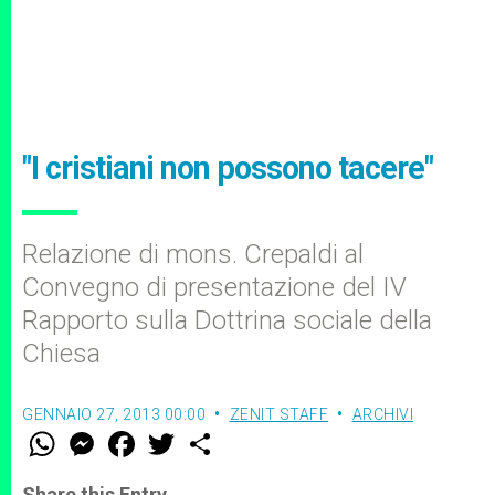
"I cristiani non possono tacere"
Relazione di mons. Crepaldi al
Convegno di presentazione del IV
Rapporto sulla Dottrina sociale della
Chiesa
GENNAIO 27, 2013 00:00
ZENIT STAFF
ARCHIVI
W
M
F
T
S
h
e
a
w
h
a
s
c
i
a
t
s
e
t
r
Share this Entry