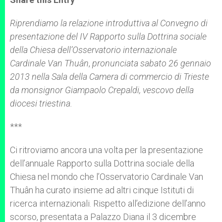
s
e
b
t
e
A
n
o
e
p
g
o
r
Riprendiamo la relazione introduttiva al Convegno di
p
e
k
presentazione del IV Rapporto sulla Dottrina sociale
r
della Chiesa dell’
Osservatorio internazionale
Cardinale Van Thuân
,
pronunciata sabato 26 gennaio
2013 nella Sala della Camera di commercio di Trieste
da monsignor Giampaolo Crepaldi, vescovo della
diocesi triestina.
***
Ci ritroviamo ancora una volta per la presentazione
dell’annuale Rapporto sulla Dottrina sociale della
Chiesa nel mondo che l’Osservatorio Cardinale Van
Thuân ha curato insieme ad altri cinque Istituti di
ricerca internazionali. Rispetto all’edizione dell’anno
scorso, presentata a Palazzo Diana il 3 dicembre