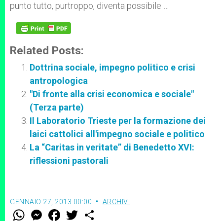
punto tutto, purtroppo, diventa possibile …
Related Posts:
Dottrina sociale, impegno politico e crisi
antropologica
"Di fronte alla crisi economica e sociale"
(Terza parte)
Il Laboratorio Trieste per la formazione dei
laici cattolici all'impegno sociale e politico
La “Caritas in veritate” di Benedetto XVI:
riflessioni pastorali
GENNAIO 27, 2013 00:00
ARCHIVI
W
M
F
T
S
h
e
a
w
h