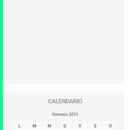
CALENDARIO
Gennaio 2013
L
M
M
G
V
S
D