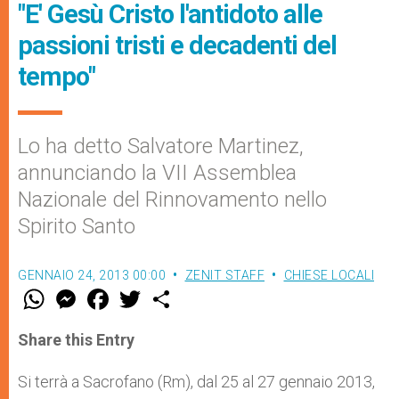
"E' Gesù Cristo l'antidoto alle
passioni tristi e decadenti del
tempo"
Lo ha detto Salvatore Martinez,
annunciando la VII Assemblea
Nazionale del Rinnovamento nello
Spirito Santo
GENNAIO 24, 2013 00:00
ZENIT STAFF
CHIESE LOCALI
W
M
F
T
S
h
e
a
w
h
a
s
c
i
a
t
s
e
t
r
Share this Entry
s
e
b
t
e
A
n
o
e
p
g
o
r
Si terrà a Sacrofano (Rm), dal 25 al 27 gennaio 2013,
p
e
k