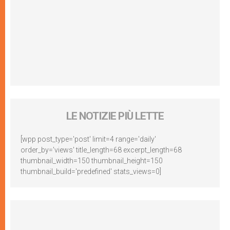
LE NOTIZIE PIÙ LETTE
[wpp post_type='post' limit=4 range='daily'
order_by='views' title_length=68 excerpt_length=68
thumbnail_width=150 thumbnail_height=150
thumbnail_build='predefined' stats_views=0]