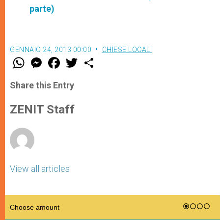
parte)
GENNAIO 24, 2013 00:00
CHIESE LOCALI
W
M
F
T
S
h
e
a
w
h
a
s
c
i
a
t
s
e
t
r
Share this Entry
s
e
b
t
e
A
n
o
e
p
g
o
r
ZENIT Staff
p
e
k
r
View all articles