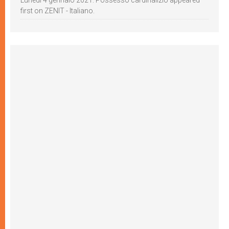
Lunedì 4 gennaio 2021: Possesso cardinalizio appeared
first on ZENIT - Italiano.