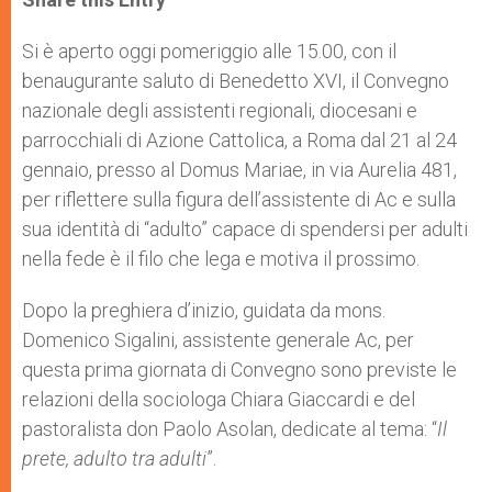
s
e
b
t
e
A
n
o
e
p
g
o
r
Si è aperto oggi pomeriggio alle 15.00, con il
p
e
k
benaugurante saluto di Benedetto XVI, il Convegno
r
nazionale degli assistenti regionali, diocesani e
parrocchiali di Azione Cattolica, a Roma dal 21 al 24
gennaio, presso al Domus Mariae, in via Aurelia 481,
per riflettere sulla figura dell’assistente di Ac e sulla
sua identità di “adulto” capace di spendersi per adulti
nella fede è il filo che lega e motiva il prossimo.
Dopo la preghiera d’inizio, guidata da mons.
Domenico Sigalini, assistente generale Ac, per
questa prima giornata di Convegno sono previste le
relazioni della sociologa Chiara Giaccardi e del
pastoralista don Paolo Asolan, dedicate al tema: “
Il
prete, adulto tra adulti
”.