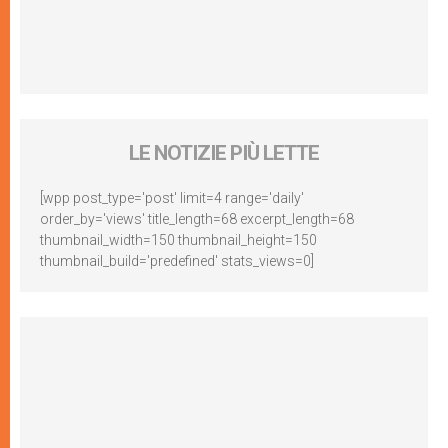
LE NOTIZIE PIÙ LETTE
[wpp post_type='post' limit=4 range='daily'
order_by='views' title_length=68 excerpt_length=68
thumbnail_width=150 thumbnail_height=150
thumbnail_build='predefined' stats_views=0]