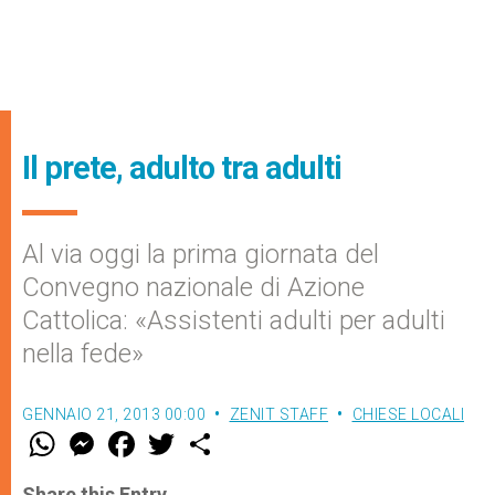
Il prete, adulto tra adulti
Al via oggi la prima giornata del
Convegno nazionale di Azione
Cattolica: «Assistenti adulti per adulti
nella fede»
GENNAIO 21, 2013 00:00
ZENIT STAFF
CHIESE LOCALI
W
M
F
T
S
h
e
a
w
h
a
s
c
i
a
t
s
e
t
r
Share this Entry