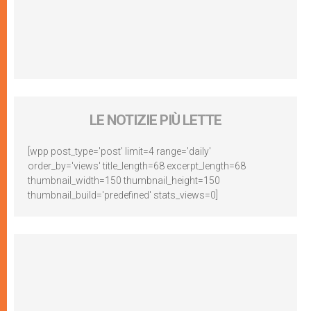
LE NOTIZIE PIÙ LETTE
[wpp post_type='post' limit=4 range='daily'
order_by='views' title_length=68 excerpt_length=68
thumbnail_width=150 thumbnail_height=150
thumbnail_build='predefined' stats_views=0]