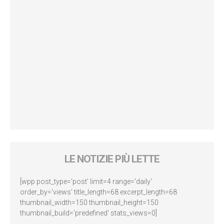
LE NOTIZIE PIÙ LETTE
[wpp post_type='post' limit=4 range='daily'
order_by='views' title_length=68 excerpt_length=68
thumbnail_width=150 thumbnail_height=150
thumbnail_build='predefined' stats_views=0]