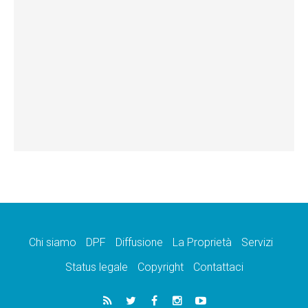
Chi siamo
DPF
Diffusione
La Proprietà
Servizi
Status legale
Copyright
Contattaci