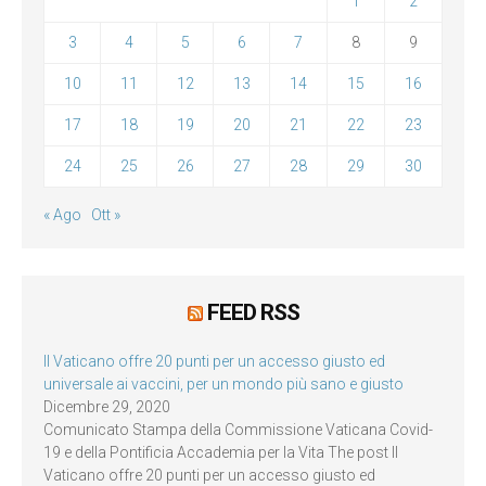
1
2
3
4
5
6
7
8
9
10
11
12
13
14
15
16
17
18
19
20
21
22
23
24
25
26
27
28
29
30
« Ago
Ott »
FEED RSS
Il Vaticano offre 20 punti per un accesso giusto ed
universale ai vaccini, per un mondo più sano e giusto
Dicembre 29, 2020
Comunicato Stampa della Commissione Vaticana Covid-
19 e della Pontificia Accademia per la Vita The post Il
Vaticano offre 20 punti per un accesso giusto ed