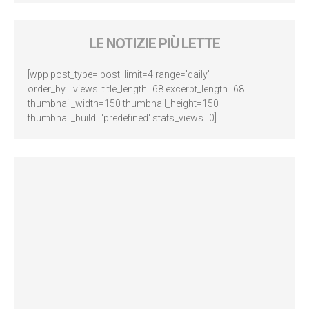
LE NOTIZIE PIÙ LETTE
[wpp post_type='post' limit=4 range='daily'
order_by='views' title_length=68 excerpt_length=68
thumbnail_width=150 thumbnail_height=150
thumbnail_build='predefined' stats_views=0]