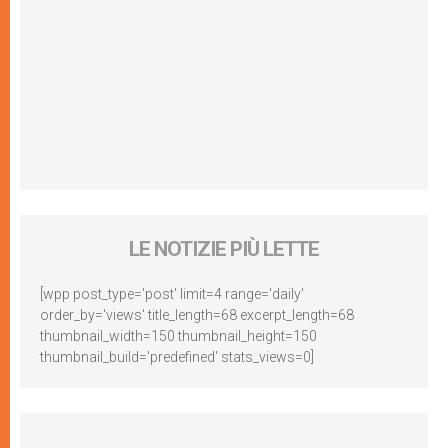
LE NOTIZIE PIÙ LETTE
[wpp post_type='post' limit=4 range='daily'
order_by='views' title_length=68 excerpt_length=68
thumbnail_width=150 thumbnail_height=150
thumbnail_build='predefined' stats_views=0]