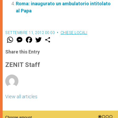
Roma: inaugurato un ambulatorio intitolato
al Papa
SETTEMBRE 11, 2012 00:00
CHIESE LOCALI
W
M
F
T
S
h
e
a
w
h
a
s
c
i
a
t
s
e
t
r
Share this Entry
s
e
b
t
e
A
n
o
e
p
g
o
r
ZENIT Staff
p
e
k
r
View all articles