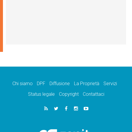
Chi siamo
DPF
Diffusione
La Proprietà
Servizi
Status legale
Copyright
Contattaci