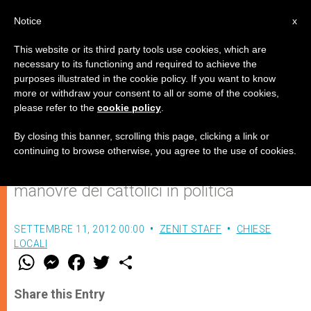
IT
Notice
x
This website or its third party tools use cookies, which are
necessary to its functioning and required to achieve the
purposes illustrated in the cookie policy. If you want to know
Il mondo dell'associazionismo
more or withdraw your consent to all or some of the cookies,
please refer to the
cookie policy
.
cattolico si muove
By closing this banner, scrolling this page, clicking a link or
continuing to browse otherwise, you agree to the use of cookies.
Da Chianciano a Senigallia, le grandi
manovre dei cattolici in politica
SETTEMBRE 11, 2012 00:00
ZENIT STAFF
CHIESE
LOCALI
W
M
F
T
S
h
e
a
w
h
a
s
c
i
a
t
s
e
t
r
Share this Entry
s
e
b
t
e