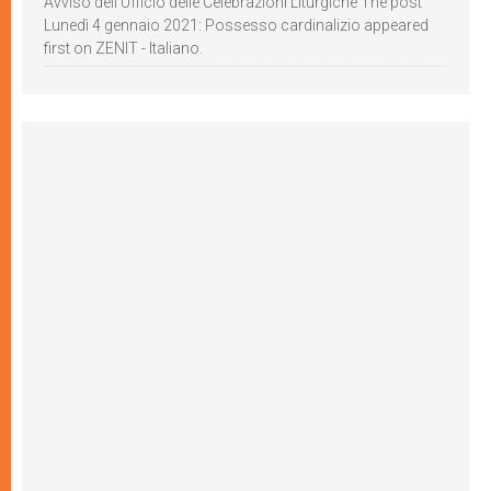
Avviso dell’Ufficio delle Celebrazioni Liturgiche The post
Lunedì 4 gennaio 2021: Possesso cardinalizio appeared
first on ZENIT - Italiano.