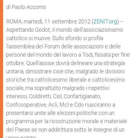
A
n
o
e
p
g
o
r
di Paolo Accomo
p
e
k
r
ROMA, martedì, 11 settembre 2012 (
ZENIT.org
) –
Aspettando Godot, il mondo dell’associazionismo
cattolico si muove. Sullo sfondo si profila
l’assemblea del Forum delle associazioni e delle
persone del mondo del lavoro a Todi, fissata per fine
ottobre. Quell’assise dovrà delineare una strategia
unitaria, dimostrare cioè che, malgrado le divisioni
storiche tra cattolicesimo liberale e cattolicesimo
sociale, ma soprattutto malgrado i rispettivi
interessi, Coldiretti, Cisl, Confartigianato,
Confcooperative, Acli, Mcl e Cdo riusciranno a
presentarsi unite alle elezioni politiche con un
programma per la ricostruzione morale e materiale
del Paese se non addirittura sotto le insegne di un
unico partito.