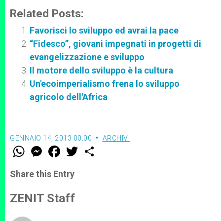
Related Posts:
Favorisci lo sviluppo ed avrai la pace
“Fidesco”, giovani impegnati in progetti di
evangelizzazione e sviluppo
Il motore dello sviluppo è la cultura
Un'ecoimperialismo frena lo sviluppo
agricolo dell'Africa
GENNAIO 14, 2013 00:00
ARCHIVI
W
M
F
T
S
h
e
a
w
h
a
s
c
i
a
t
s
e
t
r
Share this Entry
s
e
b
t
e
A
n
o
e
p
g
o
r
ZENIT Staff
p
e
k
r