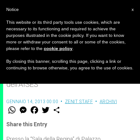
IT
Notice
x
This website or its third party tools use cookies, which are
necessary to its functioning and required to achieve the
purposes illustrated in the cookie policy. If you want to know
"Formazione, Giovani e Lavoro"
more or withdraw your consent to all or some of the cookies,
please refer to the
cookie policy
.
By closing this banner, scrolling this page, clicking a link or
Martedì 22 gennaio si terrà a Palazzo
continuing to browse otherwise, you agree to the use of cookies.
Montecitorio la Conferenza annuale
dell’AISES
GENNAIO 14, 2013 00:00
ZENIT STAFF
ARCHIVI
W
M
F
T
S
h
e
a
w
h
a
s
c
i
a
t
s
e
t
r
Share this Entry
s
e
b
t
e
A
n
o
e
p
g
o
r
Presso la “Sala della Regina” di Palazzo