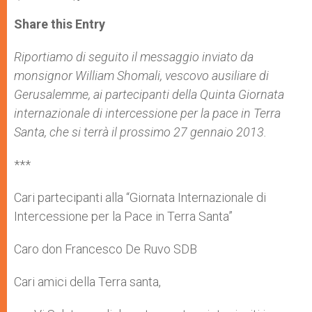
a
s
c
i
a
t
s
e
t
r
Share this Entry
s
e
b
t
e
A
n
o
e
p
g
o
r
Riportiamo di seguito il messaggio inviato da
p
e
k
monsignor
r
William Shomali, vescovo ausiliare di
Gerusalemme, ai partecipanti della
Quinta Giornata
internazionale di intercessione per la pace in Terra
Santa
, che si terrà il pro
ssimo 27 gennaio 2013.
***
Cari partecipanti alla “Giornata Internazionale di
Intercessione per la Pace in Terra Santa”
Caro don Francesco De Ruvo SDB
Cari amici della Terra santa,