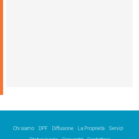
Chi siamo
DPF
Diffusione
La Proprietà
Servizi