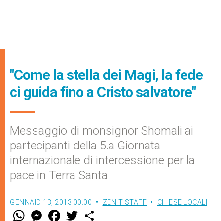
"Come la stella dei Magi, la fede
ci guida fino a Cristo salvatore"
Messaggio di monsignor Shomali ai
partecipanti della 5.a Giornata
internazionale di intercessione per la
pace in Terra Santa
GENNAIO 13, 2013 00:00
ZENIT STAFF
CHIESE LOCALI
W
M
F
T
S
h
e
a
w
h