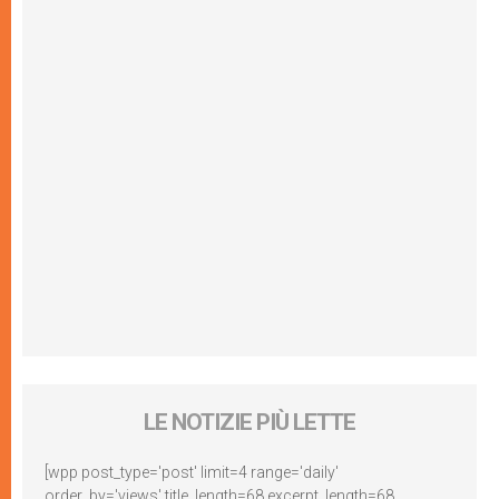
LE NOTIZIE PIÙ LETTE
[wpp post_type='post' limit=4 range='daily'
order_by='views' title_length=68 excerpt_length=68