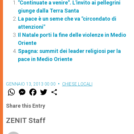
"Continuate a venire". L'invito ai pellegrini
giunge dalla Terra Santa
La pace è un seme che va "circondato di
attenzioni"
Il Natale porti la fine delle violenze in Medio
Oriente
Spagna: summit dei leader religiosi per la
pace in Medio Oriente
GENNAIO 13, 2013 00:00
CHIESE LOCALI
W
M
F
T
S
h
e
a
w
h
a
s
c
i
a
t
s
e
t
r
Share this Entry
s
e
b
t
e
A
n
o
e
p
g
o
r
ZENIT Staff
p
e
k
r