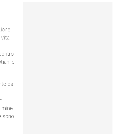
zione
 vita
ncontro
tiani e
nte da
in
rimine
ne sono