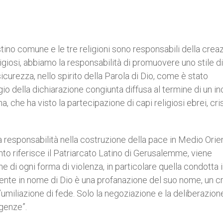
stino comune e le tre religioni sono responsabili della crea
ligiosi, abbiamo la responsabilità di promuovere uno stile di
sicurezza, nello spirito della Parola di Dio, come è stato
io della dichiarazione congiunta diffusa al termine di un i
a, che ha visto la partecipazione di capi religiosi ebrei, cris
a responsabilità nella costruzione della pace in Medio Orie
nto riferisce il Patriarcato Latino di Gerusalemme, viene
fine di ogni forma di violenza, in particolare quella condotta 
ente in nome di Dio è una profanazione del suo nome, un c
umiliazione di fede. Solo la negoziazione e la deliberazio
rgenze”.