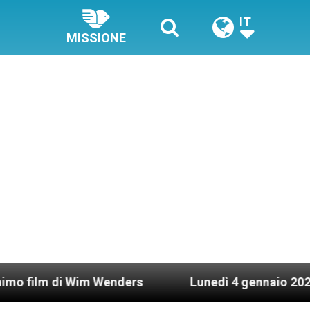
IT
MISSIONE
im Wenders
Lunedì 4 gennaio 2021: Possesso car