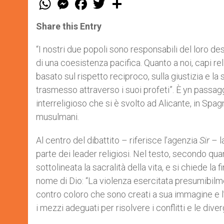
h
e
a
w
h
a
s
c
i
a
t
s
e
t
r
Share this Entry
s
e
b
t
e
A
n
o
e
p
g
o
r
“I nostri due popoli sono responsabili del loro de
p
e
k
di una coesistenza pacifica. Quanto a noi, capi re
r
basato sul rispetto reciproco, sulla giustizia e la 
trasmesso attraverso i suoi profeti”. È yn passagg
interreligioso che si è svolto ad Alicante, in Spagn
musulmani.
Al centro del dibattito – riferisce l’agenzia
Sir
– l
parte dei leader religiosi. Nel testo, secondo qua
sottolineata la sacralità della vita, e si chiede la 
nome di Dio: “La violenza esercitata presumibilm
contro coloro che sono creati a sua immagine e l’
i mezzi adeguati per risolvere i conflitti e le dive