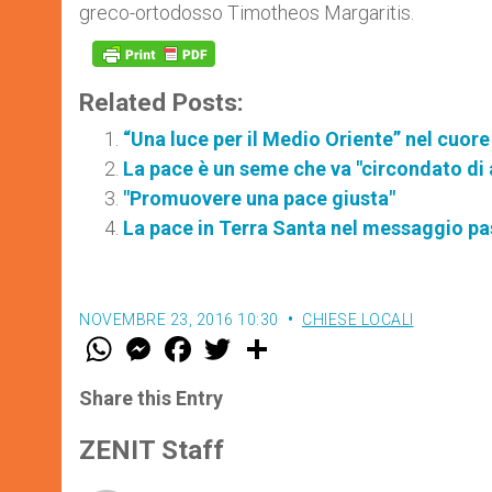
greco-ortodosso Timotheos Margaritis.
Related Posts:
“Una luce per il Medio Oriente” nel cuore
La pace è un seme che va "circondato di 
"Promuovere una pace giusta"
La pace in Terra Santa nel messaggio pa
NOVEMBRE 23, 2016 10:30
CHIESE LOCALI
W
M
F
T
S
h
e
a
w
h
a
s
c
i
a
t
s
e
t
r
Share this Entry
s
e
b
t
e
A
n
o
e
p
g
o
r
ZENIT Staff
p
e
k
r