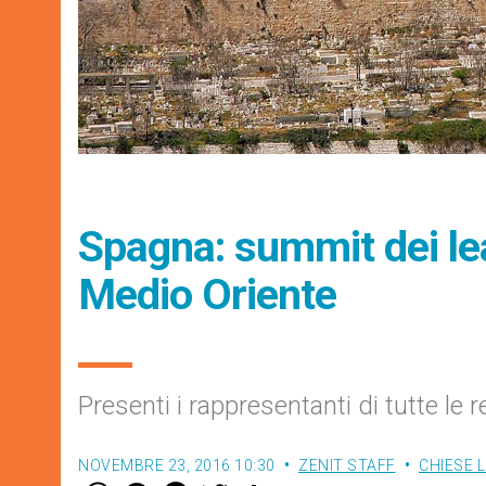
Spagna: summit dei lead
Medio Oriente
Presenti i rappresentanti di tutte le r
NOVEMBRE 23, 2016 10:30
ZENIT STAFF
CHIESE 
W
M
F
T
S