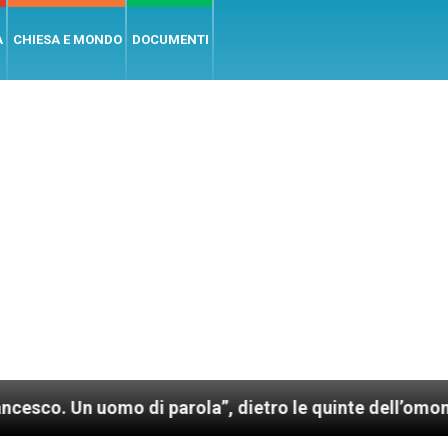
A
CHIESA E MONDO
DOCUMENTI
o di parola”, dietro le quinte dell’omonimo film di W