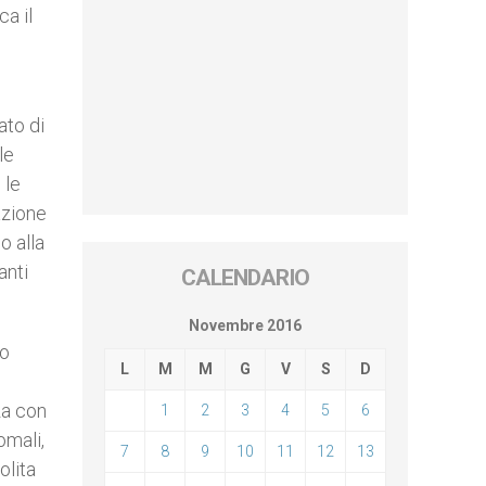
ca il
ato di
le
 le
azione
o alla
anti
CALENDARIO
Novembre 2016
no
L
M
M
G
V
S
D
o
za con
1
2
3
4
5
6
omali,
7
8
9
10
11
12
13
olita