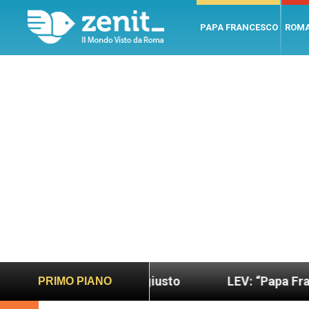
PAPA FRANCESCO
ROM
più sano e giusto
LEV: “Papa Francesco. Un uom
PRIMO PIANO