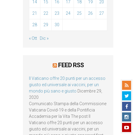
14
15
16
17
18
19
20
21
22
23
24
25
26
27
28
29
30
« Ott
Dic »
FEED RSS
Il Vaticano offre 20 punti per un accesso
giusto ed universale ai vaccini, per un
mondo più sano e giusto
Dicembre 29,
2020
Comunicato Stampa della Commissione
Vaticana Covid-19 e della Pontificia
Accademia per la Vita The post Il
Vaticano offre 20 punti per un accesso
giusto ed universale ai vaccini, per un