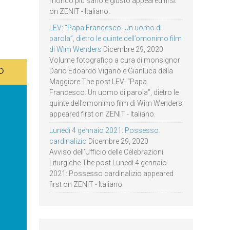
mondo più sano e giusto appeared first
on ZENIT - Italiano.
LEV: “Papa Francesco. Un uomo di
parola”, dietro le quinte dell’omonimo film
di Wim Wenders
Dicembre 29, 2020
Volume fotografico a cura di monsignor
Dario Edoardo Viganò e Gianluca della
Maggiore The post LEV: “Papa
Francesco. Un uomo di parola”, dietro le
quinte dell’omonimo film di Wim Wenders
appeared first on ZENIT - Italiano.
Lunedì 4 gennaio 2021: Possesso
cardinalizio
Dicembre 29, 2020
Avviso dell’Ufficio delle Celebrazioni
Liturgiche The post Lunedì 4 gennaio
2021: Possesso cardinalizio appeared
first on ZENIT - Italiano.