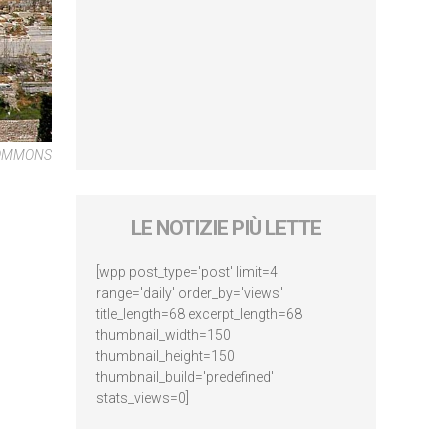
COMMONS
LE NOTIZIE PIÙ LETTE
[wpp post_type='post' limit=4
range='daily' order_by='views'
title_length=68 excerpt_length=68
thumbnail_width=150
thumbnail_height=150
thumbnail_build='predefined'
stats_views=0]