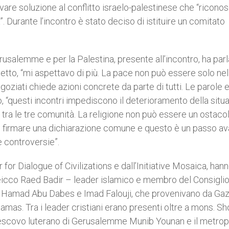
rovare soluzione al conflitto israelo-palestinese che “riconos
”. Durante l’incontro è stato deciso di istituire un comitato
rusalemme e per la Palestina, presente all’incontro, ha parl
etto, “mi aspettavo di più. La pace non può essere solo nel
goziati chiede azioni concrete da parte di tutti. Le parole e
to, “questi incontri impediscono il deterioramento della situ
ni tra le tre comunità. La religione non può essere un ostacol
 di firmare una dichiarazione comune e questo è un passo av
 controversie”.
for Dialogue of Civilizations e dall’Initiative Mosaica, han
 sceicco Raed Badir – leader islamico e membro del Consigli
di Hamad Abu Dabes e Imad Falouji, che provenivano da Ga
 Hamas. Tra i leader cristiani erano presenti oltre a mons. Sh
vescovo luterano di Gerusalemme Munib Younan e il metrop