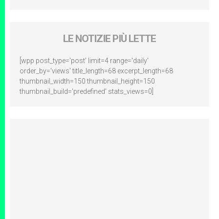
LE NOTIZIE PIÙ LETTE
[wpp post_type='post' limit=4 range='daily'
order_by='views' title_length=68 excerpt_length=68
thumbnail_width=150 thumbnail_height=150
thumbnail_build='predefined' stats_views=0]