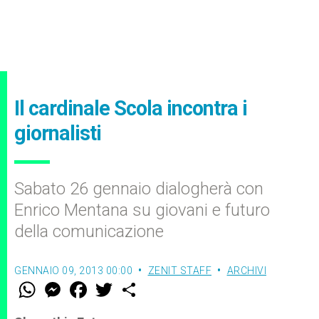
Il cardinale Scola incontra i
giornalisti
Sabato 26 gennaio dialogherà con
Enrico Mentana su giovani e futuro
della comunicazione
GENNAIO 09, 2013 00:00
ZENIT STAFF
ARCHIVI
W
M
F
T
S
h
e
a
w
h
a
s
c
i
a
t
s
e
t
r