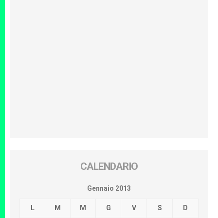
CALENDARIO
Gennaio 2013
L
M
M
G
V
S
D