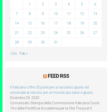
1
2
3
4
5
6
7
8
9
10
11
12
13
14
15
16
17
18
19
20
21
22
23
24
25
26
27
28
29
30
31
« Dic
Feb »
FEED RSS
Il Vaticano offre 20 punti per un accesso giusto ed
universale ai vaccini, per un mondo più sano e giusto
Dicembre 29, 2020
Comunicato Stampa della Commissione Vaticana Covid-
19 e della Pontificia Accademia per la Vita The post Il