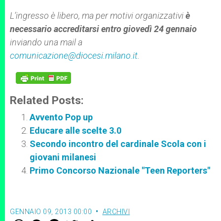
L’ingresso è libero, ma per motivi organizzativi
è
necessario accreditarsi entro giovedì 24 gennaio
inviando una mail a
comunicazione@diocesi.milano.it
.
Related Posts:
Avvento Pop up
Educare alle scelte 3.0
Secondo incontro del cardinale Scola con i
giovani milanesi
Primo Concorso Nazionale "Teen Reporters"
GENNAIO 09, 2013 00:00
ARCHIVI
W
M
F
T
S