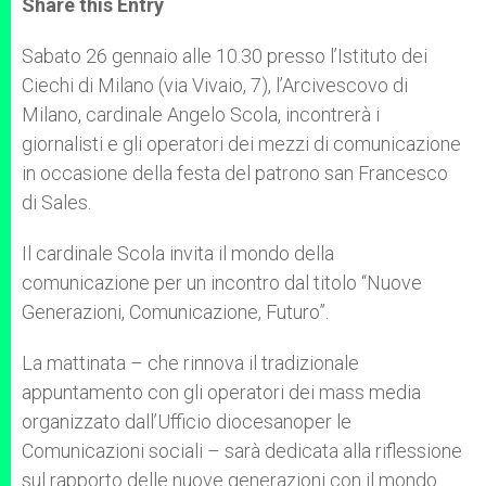
Share this Entry
s
e
b
t
e
A
n
o
e
p
g
o
r
Sabato 26 gennaio alle 10.30 presso l’Istituto dei
p
e
k
Ciechi di Milano (via Vivaio, 7), l’Arcivescovo di
r
Milano, cardinale Angelo Scola, incontrerà i
giornalisti e gli operatori dei mezzi di comunicazione
in occasione della festa del patrono san Francesco
di Sales.
Il cardinale Scola invita il mondo della
comunicazione per un incontro dal titolo “Nuove
Generazioni, Comunicazione, Futuro”.
La mattinata – che rinnova il tradizionale
appuntamento con gli operatori dei mass media
organizzato dall’Ufficio diocesanoper le
Comunicazioni sociali – sarà dedicata alla riflessione
sul rapporto delle nuove generazioni con il mondo