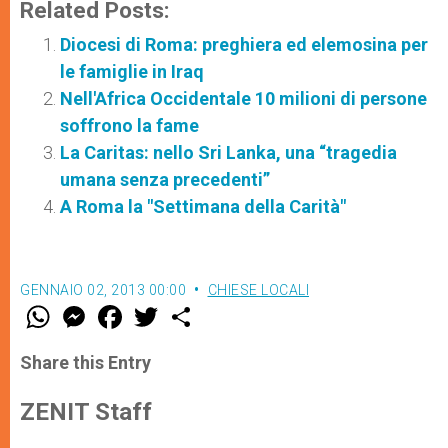
Related Posts:
Diocesi di Roma: preghiera ed elemosina per
le famiglie in Iraq
Nell'Africa Occidentale 10 milioni di persone
soffrono la fame
La Caritas: nello Sri Lanka, una “tragedia
umana senza precedenti”
A Roma la "Settimana della Carità"
GENNAIO 02, 2013 00:00
CHIESE LOCALI
W
M
F
T
S
h
e
a
w
h
a
s
c
i
a
t
s
e
t
r
Share this Entry
s
e
b
t
e
A
n
o
e
p
g
o
r
ZENIT Staff
p
e
k
r