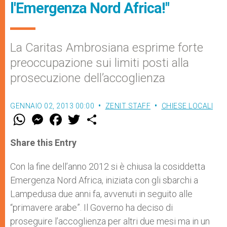
l'Emergenza Nord Africa!"
La Caritas Ambrosiana esprime forte
preoccupazione sui limiti posti alla
prosecuzione dell’accoglienza
GENNAIO 02, 2013 00:00
ZENIT STAFF
CHIESE LOCALI
W
M
F
T
S
h
e
a
w
h
a
s
c
i
a
t
s
e
t
r
Share this Entry
s
e
b
t
e
A
n
o
e
p
g
o
r
Con la fine dell’anno 2012 si è chiusa la cosiddetta
p
e
k
Emergenza Nord Africa, iniziata con gli sbarchi a
r
Lampedusa due anni fa, avvenuti in seguito alle
“primavere arabe”. Il Governo ha deciso di
proseguire l’accoglienza per altri due mesi ma in un