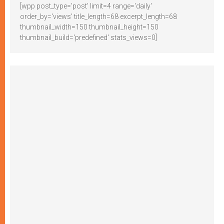
[wpp post_type='post' limit=4 range='daily'
order_by='views' title_length=68 excerpt_length=68
thumbnail_width=150 thumbnail_height=150
thumbnail_build='predefined' stats_views=0]