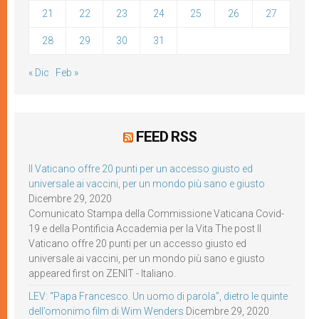
21
22
23
24
25
26
27
28
29
30
31
« Dic
Feb »
FEED RSS
Il Vaticano offre 20 punti per un accesso giusto ed
universale ai vaccini, per un mondo più sano e giusto
Dicembre 29, 2020
Comunicato Stampa della Commissione Vaticana Covid-
19 e della Pontificia Accademia per la Vita The post Il
Vaticano offre 20 punti per un accesso giusto ed
universale ai vaccini, per un mondo più sano e giusto
appeared first on ZENIT - Italiano.
LEV: “Papa Francesco. Un uomo di parola”, dietro le quinte
dell’omonimo film di Wim Wenders
Dicembre 29, 2020