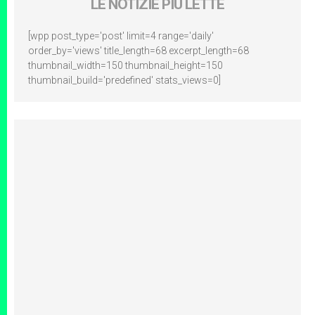
LE NOTIZIE PIÙ LETTE
[wpp post_type='post' limit=4 range='daily'
order_by='views' title_length=68 excerpt_length=68
thumbnail_width=150 thumbnail_height=150
thumbnail_build='predefined' stats_views=0]