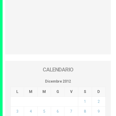
CALENDARIO
Dicembre 2012
L
M
M
G
V
S
D
1
2
3
4
5
6
7
8
9