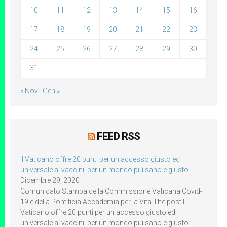
10
11
12
13
14
15
16
17
18
19
20
21
22
23
24
25
26
27
28
29
30
31
« Nov
Gen »
FEED RSS
Il Vaticano offre 20 punti per un accesso giusto ed
universale ai vaccini, per un mondo più sano e giusto
Dicembre 29, 2020
Comunicato Stampa della Commissione Vaticana Covid-
19 e della Pontificia Accademia per la Vita The post Il
Vaticano offre 20 punti per un accesso giusto ed
universale ai vaccini, per un mondo più sano e giusto