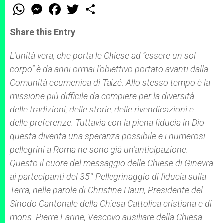
W
M
F
T
S
h
e
a
w
h
a
s
c
i
a
t
s
e
t
r
Share this Entry
s
e
b
t
e
A
n
o
e
p
g
o
r
L’unità vera, che porta le Chiese ad “essere un sol
p
e
k
corpo” è da anni ormai l’obiettivo portato avanti dalla
r
Comunità ecumenica di Taizé. Allo stesso tempo è la
missione più difficile da compiere per la diversità
delle tradizioni, delle storie, delle rivendicazioni e
delle preferenze. Tuttavia con la piena fiducia in Dio
questa diventa una speranza possibile e i numerosi
pellegrini a Roma ne sono già un’anticipazione.
Questo il cuore del messaggio delle Chiese di Ginevra
ai partecipanti del 35° Pellegrinaggio di fiducia sulla
Terra, nelle parole di Christine Hauri, Presidente del
Sinodo Cantonale della Chiesa Cattolica cristiana e di
mons. Pierre Farine, Vescovo ausiliare della Chiesa