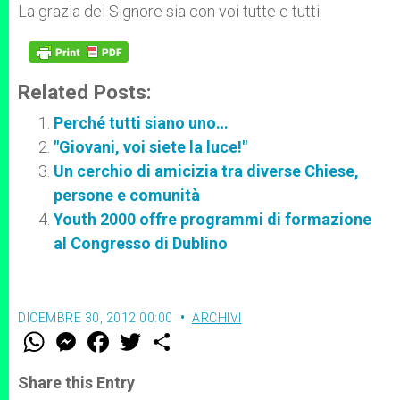
La grazia del Signore sia con voi tutte e tutti.
Related Posts:
Perché tutti siano uno…
"Giovani, voi siete la luce!"
Un cerchio di amicizia tra diverse Chiese,
persone e comunità
Youth 2000 offre programmi di formazione
al Congresso di Dublino
DICEMBRE 30, 2012 00:00
ARCHIVI
W
M
F
T
S
h
e
a
w
h
a
s
c
i
a
t
s
e
t
r
Share this Entry
s
e
b
t
e