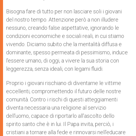
s
e
b
t
e
A
n
o
e
p
g
o
r
Bisogna fare di tutto per non lasciare soli i giovani
p
e
k
del nostro tempo. Attenzione però a non illudere
r
nessuno, creando false aspettative, ignorando le
condizioni economiche e sociali reali, in cui stiamo
vivendo. Diciamo subito che la mentalità diffusa e
dominante, spesso permeata di pessimismo, induce
l’essere umano, di oggi, a vivere la sua storia con
leggerezza, senza ideali, con legami fluidi.
Proprio i giovani rischiano di diventarne le vittime
eccellenti, compromettendo il futuro delle nostre
comunità. Contro i rischi di questi atteggiamenti
diventa necessaria una religione al servizio
dell’uomo, capace di riportarlo all’ascolto dello
spirito santo che è in lui. Il Papa invita, perciò, i
cristiani a tornare alla fede e rinnovarsi nell’educare