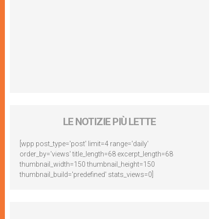
LE NOTIZIE PIÙ LETTE
[wpp post_type='post' limit=4 range='daily'
order_by='views' title_length=68 excerpt_length=68
thumbnail_width=150 thumbnail_height=150
thumbnail_build='predefined' stats_views=0]