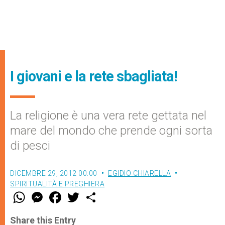
I giovani e la rete sbagliata!
La religione è una vera rete gettata nel
mare del mondo che prende ogni sorta
di pesci
DICEMBRE 29, 2012 00:00
EGIDIO CHIARELLA
SPIRITUALITÀ E PREGHIERA
W
M
F
T
S
h
e
a
w
h
a
s
c
i
a
t
s
e
t
r
Share this Entry