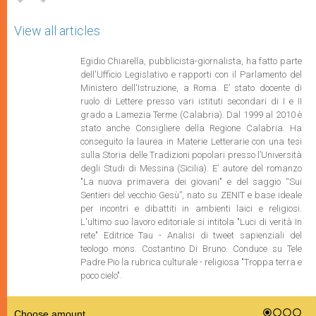
View all articles
Egidio Chiarella, pubblicista-giornalista, ha fatto parte
dell'Ufficio Legislativo e rapporti con il Parlamento del
Ministero dell'Istruzione,
a Roma. E’ stato docente di
ruolo di Lettere presso vari istituti secondari di I e II
grado a Lamezia Terme (Calabria). Dal 1999 al 2010 è
stato anche Consigliere della Regione Calabria. Ha
conseguito la laurea in Materie Letterarie con una tesi
sulla Storia delle Tradizioni popolari presso l’Università
degli Studi di Messina (Sicilia). E’ autore del romanzo
"La nuova primavera dei giovani" e del saggio “Sui
Sentieri del vecchio Gesù”, nato su ZENIT e base ideale
per incontri e dibattiti in ambienti laici e religiosi.
L'ultimo suo lavoro editoriale si intitola "Luci di verità In
rete" Editrice Tau - Analisi di tweet sapienziali del
teologo mons. Costantino Di Bruno. Conduce su Tele
Padre Pio la rubrica culturale - religiosa "Troppa terra e
poco cielo".