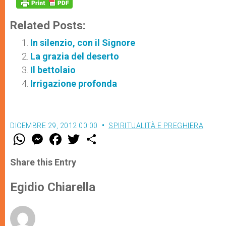
Related Posts:
In silenzio, con il Signore
La grazia del deserto
Il bettolaio
Irrigazione profonda
DICEMBRE 29, 2012 00:00
SPIRITUALITÀ E PREGHIERA
W
M
F
T
S
h
e
a
w
h
a
s
c
i
a
t
s
e
t
r
Share this Entry
s
e
b
t
e
A
n
o
e
p
g
o
r
Egidio Chiarella
p
e
k
r