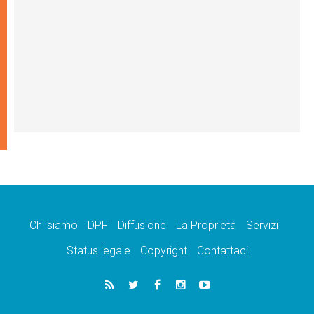
Chi siamo
DPF
Diffusione
La Proprietà
Servizi
Status legale
Copyright
Contattaci