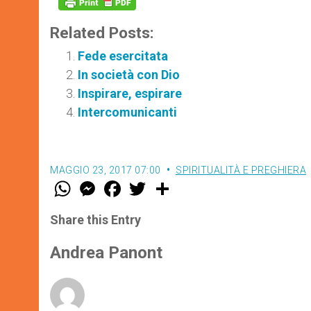
Related Posts:
Fede esercitata
In società con Dio
Inspirare, espirare
Intercomunicanti
MAGGIO 23, 2017 07:00
SPIRITUALITÀ E PREGHIERA
W
M
F
T
S
h
e
a
w
h
a
s
c
i
a
t
s
e
t
r
Share this Entry
s
e
b
t
e
A
n
o
e
p
g
o
r
Andrea Panont
p
e
k
r