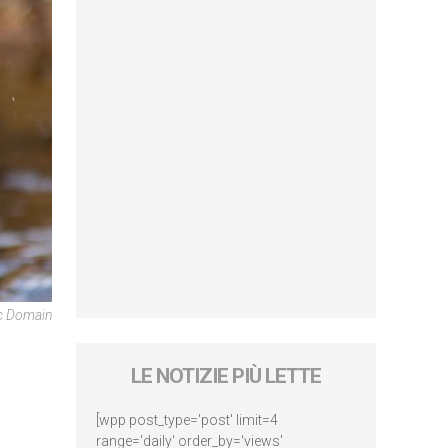
ic Domain
LE NOTIZIE PIÙ LETTE
[wpp post_type='post' limit=4
range='daily' order_by='views'