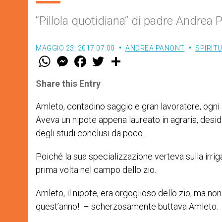
“Pillola quotidiana” di padre Andrea 
MAGGIO 23, 2017 07:00
ANDREA PANONT
SPIRIT
W
M
F
T
S
h
e
a
w
h
a
s
c
i
a
t
s
e
t
r
Share this Entry
s
e
b
t
e
A
n
o
e
p
g
o
r
Amleto, contadino saggio e gran lavoratore, ogni 
p
e
k
Aveva un nipote appena laureato in agraria, desid
r
degli studi conclusi da poco.
Poiché la sua specializzazione verteva sulla irr
prima volta nel campo dello zio.
Amleto, il nipote, era orgoglioso dello zio, ma non
quest’anno! – scherzosamente buttava Amleto.