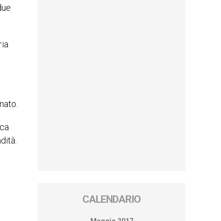
due
ria
nato.
ica
dità.
CALENDARIO