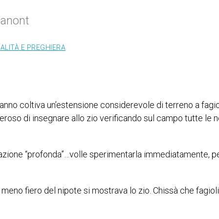
Panont
UALITÀ E PREGHIERA
anno coltiva un’estensione considerevole di terreno a fagiol
eroso di insegnare allo zio verificando sul campo tutte le n
igazione “profonda”…volle sperimentarla immediatamente, pe
 meno fiero del nipote si mostrava lo zio. Chissà che fagioli