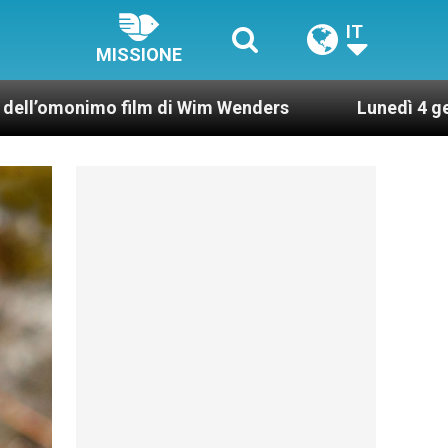
IT
MISSIONE
film di Wim Wenders
Lunedì 4 gennaio 2021: Pos