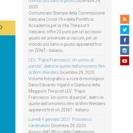
mondo più sano e giusto
Dicembre 29,
2020
Comunicato Stampa della Commissione
Vaticana Covid-19 e della Pontificia
Accademia per la Vita The post Il
Vaticano offre 20 punti per un accesso
giusto ed universale ai vaccini, per un
mondo più sano e giusto appeared first
on ZENIT - Italiano.
LEV: “Papa Francesco. Un uomo di
parola”, dietro le quinte dell’omonimo film
di Wim Wenders
Dicembre 29, 2020
Volume fotografico a cura di monsignor
Dario Edoardo Viganò e Gianluca della
Maggiore The post LEV: “Papa
Francesco. Un uomo di parola”, dietro le
quinte dell’omonimo film di Wim Wenders
appeared first on ZENIT - Italiano.
Lunedì 4 gennaio 2021: Possesso
cardinalizio
Dicembre 29, 2020
Avviso dell’Ufficio delle Celebrazioni