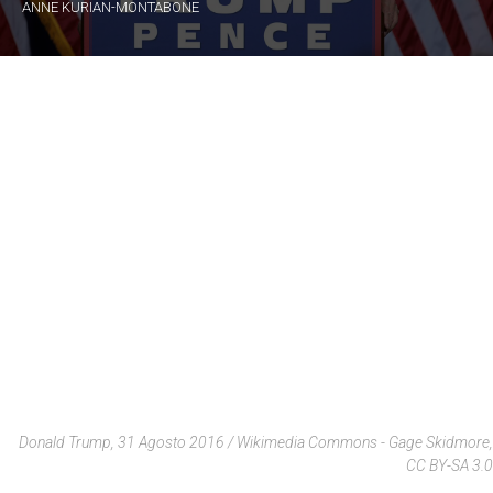
ANNE KURIAN-MONTABONE
Donald Trump, 31 Agosto 2016 / Wikimedia Commons - Gage Skidmore,
CC BY-SA 3.0