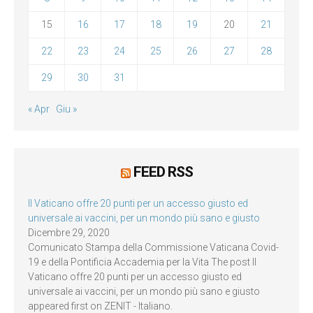
15
16
17
18
19
20
21
22
23
24
25
26
27
28
29
30
31
« Apr
Giu »
FEED RSS
Il Vaticano offre 20 punti per un accesso giusto ed
universale ai vaccini, per un mondo più sano e giusto
Dicembre 29, 2020
Comunicato Stampa della Commissione Vaticana Covid-
19 e della Pontificia Accademia per la Vita The post Il
Vaticano offre 20 punti per un accesso giusto ed
universale ai vaccini, per un mondo più sano e giusto
appeared first on ZENIT - Italiano.