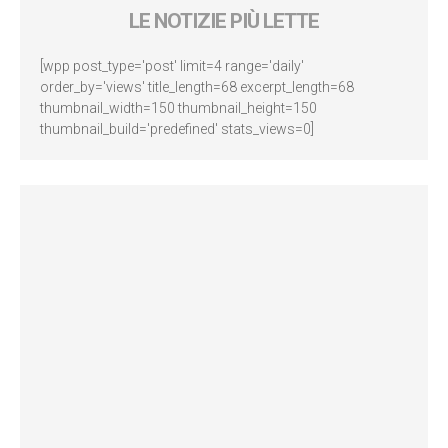
LE NOTIZIE PIÙ LETTE
[wpp post_type='post' limit=4 range='daily'
order_by='views' title_length=68 excerpt_length=68
thumbnail_width=150 thumbnail_height=150
thumbnail_build='predefined' stats_views=0]