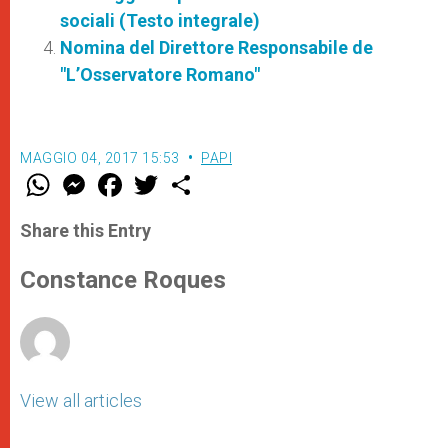
sociali (Testo integrale)
Nomina del Direttore Responsabile de
"L’Osservatore Romano"
MAGGIO 04, 2017 15:53
PAPI
W
M
F
T
S
h
e
a
w
h
a
s
c
i
a
t
s
e
t
r
Share this Entry
s
e
b
t
e
A
n
o
e
p
g
o
r
Constance Roques
p
e
k
r
View all articles