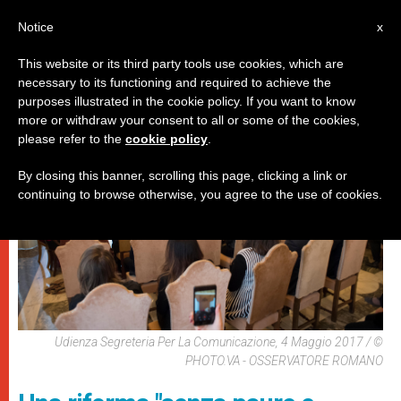
IT
Notice
x
This website or its third party tools use cookies, which are
necessary to its functioning and required to achieve the
PAPI
purposes illustrated in the cookie policy. If you want to know
more or withdraw your consent to all or some of the cookies,
please refer to the
cookie policy
.
By closing this banner, scrolling this page, clicking a link or
continuing to browse otherwise, you agree to the use of cookies.
Udienza Segreteria Per La Comunicazione, 4 Maggio 2017 / ©
PHOTO.VA - OSSERVATORE ROMANO