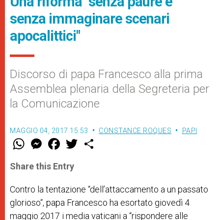
Una riforma "senza paure e
senza immaginare scenari
apocalittici"
Discorso di papa Francesco alla prima
Assemblea plenaria della Segreteria per
la Comunicazione
MAGGIO 04, 2017 15:53
CONSTANCE ROQUES
PAPI
W
M
F
T
S
h
e
a
w
h
a
s
c
i
a
t
s
e
t
r
Share this Entry
s
e
b
t
e
A
n
o
e
p
g
o
r
Contro la tentazione “
dell’attaccamento a un passato
p
e
k
glorioso
“, papa Francesco ha esortato giovedì 4
r
maggio 2017 i media vaticani a “
rispondere alle