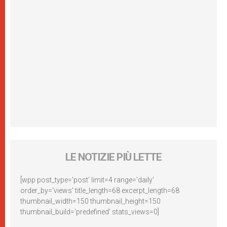
LE NOTIZIE PIÙ LETTE
[wpp post_type='post' limit=4 range='daily'
order_by='views' title_length=68 excerpt_length=68
thumbnail_width=150 thumbnail_height=150
thumbnail_build='predefined' stats_views=0]