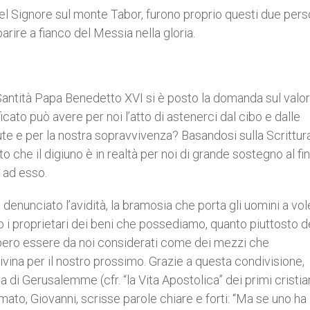
l Signore sul monte Tabor, furono proprio questi due pers
rire a fianco del Messia nella gloria.
ntità Papa Benedetto XVI si è posto la domanda sul valor
ficato può avere per noi l’atto di astenerci dal cibo e dalle
ute e per la nostra sopravvivenza? Basandosi sulla Scrittur
to che il digiuno è in realtà per noi di grande sostegno al fin
e ad esso.
enunciato l’avidità, la bramosia che porta gli uomini a vol
o i proprietari dei beni che possediamo, quanto piuttosto d
bbero essere da noi considerati come dei mezzi che
ina per il nostro prossimo. Grazie a questa condivisione,
di Gerusalemme (cfr. “la Vita Apostolica” dei primi cristian
 amato, Giovanni, scrisse parole chiare e forti: “Ma se uno ha