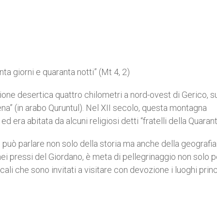
a giorni e quaranta notti” (Mt 4, 2)
one desertica quattro chilometri a nord-ovest di Gerico, s
a” (in arabo Quruntul). Nel XII secolo, questa montagna
d era abitata da alcuni religiosi detti “fratelli della Quaran
 può parlare non solo della storia ma anche della geografia
 nei pressi del Giordano, è meta di pellegrinaggio non solo p
ocali che sono invitati a visitare con devozione i luoghi princ