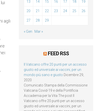
13
14
15
16
17
18
19
lui
20
21
22
23
24
25
26
i agli
27
28
29
« Gen
Mar »
e
ore
nei
FEED RSS
Il Vaticano offre 20 punti per un accesso
giusto ed universale ai vaccini, per un
o
mondo più sano e giusto
Dicembre 29,
i
2020
Comunicato Stampa della Commissione
Vaticana Covid-19 e della Pontificia
Accademia per la Vita The post Il
Vaticano offre 20 punti per un accesso
giusto ed universale ai vaccini, per un