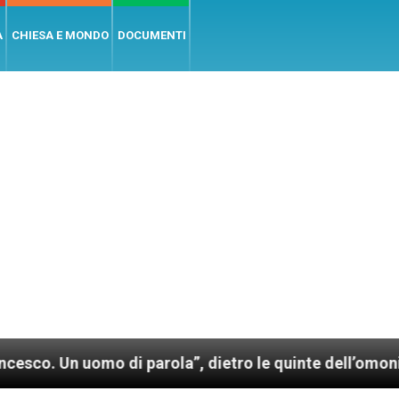
A
CHIESA E MONDO
DOCUMENTI
mo di parola”, dietro le quinte dell’omonimo film di 