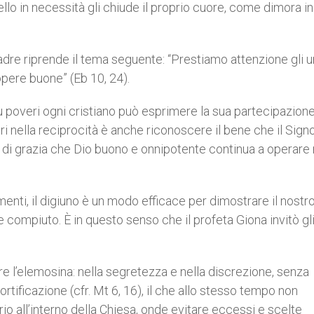
lo in necessità gli chiude il proprio cuore, come dimora in 
re riprende il tema seguente: “Prestiamo attenzione gli un
 opere buone” (Eb 10, 24).
 poveri ogni cristiano può esprimere la sua partecipazion
tri nella reciprocità è anche riconoscere il bene che il Sign
gi di grazia che Dio buono e onnipotente continua a operare 
enti, il digiuno è un modo efficace per dimostrare il nostr
e compiuto. È in questo senso che il profeta Giona invitò gl
re l’elemosina: nella segretezza e nella discrezione, senza
rtificazione (cfr. Mt 6, 16), il che allo stesso tempo non
io all’interno della Chiesa, onde evitare eccessi e scelte