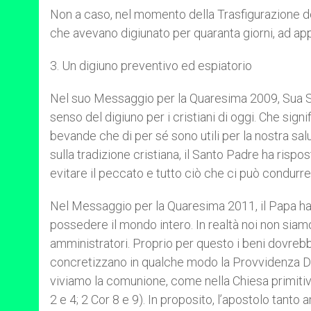
Non a caso, nel momento della Trasfigurazione de
che avevano digiunato per quaranta giorni, ad appa
3. Un digiuno preventivo ed espiatorio
Nel suo Messaggio per la Quaresima 2009, Sua Sa
senso del digiuno per i cristiani di oggi. Che signi
bevande che di per sé sono utili per la nostra sal
sulla tradizione cristiana, il Santo Padre ha rispos
evitare il peccato e tutto ciò che ci può condurr
Nel Messaggio per la Quaresima 2011, il Papa ha d
possedere il mondo intero. In realtà noi non siam
amministratori. Proprio per questo i beni dovre
concretizzano in qualche modo la Provvidenza Div
viviamo la comunione, come nella Chiesa primitiva 
2 e 4; 2 Cor 8 e 9). In proposito, l’apostolo tanto