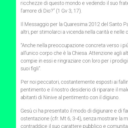
ricchezze di questo mondo e vedendo il suo fratel
l’amore di Dio?” (1 Gv 3, 17).
Il Messaggio per la Quaresima 2012 del Santo Pad
altri, per stimolarci a vicenda nella carità e nelle
“Anche nella preoccupazione concreta verso i più
all’unico corpo che è la Chiesa. Attenzione agli al
compie in essi e ringraziare con loro per i prodi
suoi figli”.
Per noi peccatori, costantemente esposti ai fallim
pentimento e il nostro desiderio di riparare il mal
abitanti di Ninive al pentimento con il digiuno.
Gesù ci ha presentato il modo di digiunare e di fa
ostentazione (cfr. Mt 6, 3-4), senza mostrare la mo
contraddice il suo carattere pubblico e comunitar