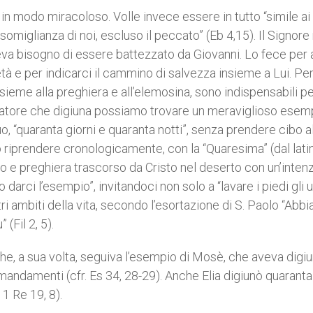
in modo miracoloso. Volle invece essere in tutto “simile ai
a somiglianza di noi, escluso il peccato” (Eb 4,15). Il Signore
eva bisogno di essere battezzato da Giovanni. Lo fece per
età e per indicarci il cammino di salvezza insieme a Lui. Per
, insieme alla preghiera e all’elemosina, sono indispensabili p
alvatore che digiuna possiamo trovare un meraviglioso esem
uo, “quaranta giorni e quaranta notti”, senza prendere cibo a
o riprendere cronologicamente, con la “Quaresima” (dal lati
o e preghiera trascorso da Cristo nel deserto con un’inten
 darci l’esempio”, invitandoci non solo a “lavare i piedi gli un
altri ambiti della vita, secondo l’esortazione di S. Paolo “Abbi
(Fil 2, 5).
 che, a sua volta, seguiva l’esempio di Mosè, che aveva digi
mandamenti (cfr. Es 34, 28-29). Anche Elia digiunò quaranta
 1 Re 19, 8).