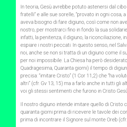
In teoria, Gesù avrebbe potuto astenersi dal cibo 
fratelli“ e alle sue sorelle, “provato in ogni cosa, 
aveva bisogno di fare digiuno, così come non av
nostro, per mostrarci fino in fondo la sua solidari
infatti, la penitenza, il digiuno, la riconciliazione
espiare i nostri peccati. In questo senso, nel S
noi, anche se non si tratta di un digiuno come il s
per noi impossibile. La Chiesa ha però desiderat
Quadragesima, Quaranta giorni) il tempo di digiun
precisa: “imitare Cristo” (1 Cor 11,2) che “ha voluto
altri” (cfr. Gv 13, 15) ma a farlo anche in tutti gli 
voi gli stessi sentimenti che furono in Cristo Gesù” 
Il nostro digiuno intende imitare quello di Cristo
quaranta giorni prima di ricevere le tavole dei co
prima di incontrare il Signore sul monte Oreb (cfr.