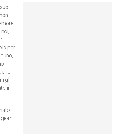
 suoi
 non
 amore
 noi,
er
pio per
lcuno,
no
zione
i gli
ate in
unato
 giorni