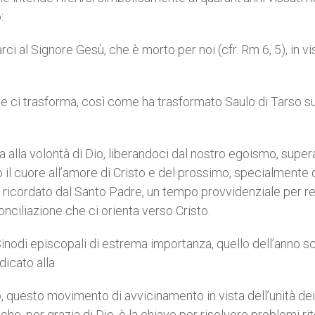
:
rci al Signore Gesù, che è morto per noi (cfr. Rm 6, 5), in vi
che ci trasforma, così come ha trasformato Saulo di Tarso su
 alla volontà di Dio, liberandoci dal nostro egoismo, supe
o il cuore all’amore di Cristo e del prossimo, specialmente 
 ricordato dal Santo Padre, un tempo provvidenziale per r
conciliazione che ci orienta verso Cristo.
inodi episcopali di estrema importanza, quello dell’anno s
dicato alla
questo movimento di avvicinamento in vista dell’unità dei
che, per grazia di Dio, è la chiave per risolvere problemi rit