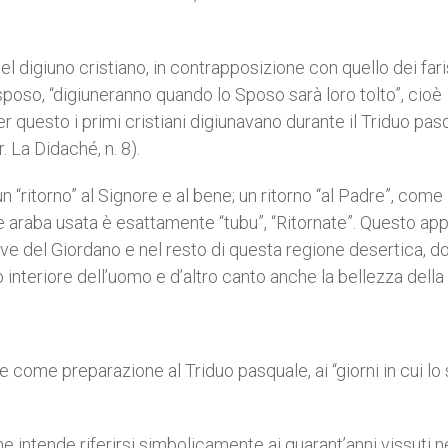
el digiuno cristiano, in contrapposizione con quello dei fari
lo sposo, “digiuneranno quando lo Sposo sarà loro tolto”, cioè
er questo i primi cristiani digiunavano durante il Triduo pas
. La Didaché, n. 8).
ritorno” al Signore e al bene; un ritorno “al Padre”, come il
a e araba usata è esattamente “tubu”, “Ritornate”. Questo app
 rive del Giordano e nel resto di questa regione desertica, d
interiore dell’uomo e d’altro canto anche la bellezza della 
e come preparazione al Triduo pasquale, ai “giorni in cui l
 intende riferirsi simbolicamente ai quarant’anni vissuti n