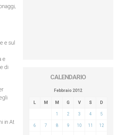
onaggi,
e e sul
a e
e di
CALENDARIO
er
Febbraio 2012
egli
L
M
M
G
V
S
D
1
2
3
4
5
i in At
6
7
8
9
10
11
12