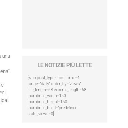
u una
LE NOTIZIE PIÙ LETTE
tena”.
[wpp post_type='post' limit=4
range='daily' order_by='views'
 e
title_length=68 excerpt_length=68
er i
thumbnail_width=150
ipali
thumbnail_height=150
thumbnail_build='predefined'
stats_views=0]