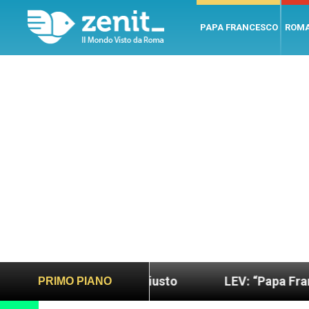
PAPA FRANCESCO
ROM
 più sano e giusto
LEV: “Papa Francesco. Un uo
PRIMO PIANO