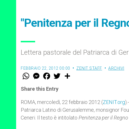
"Penitenza per il Regno
Lettera pastorale del Patriarca di 
FEBBRAIO 22, 2012 00:00
ZENIT STAFF
ARCHIVI
W
M
F
T
S
h
e
a
w
h
a
s
c
i
a
t
s
e
t
r
Share this Entry
s
e
b
t
e
A
n
o
e
p
g
o
r
ROMA, mercoledì, 22 febbraio 2012 (
ZENIT.org
)
p
e
k
Patriarca Latino di Gerusalemme, monsignor Foua
r
Ceneri. Il testo è intitolato
Penitenza per il Regno 