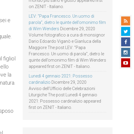
mondo più sano e giusto appeared first
on ZENIT - Italiano.
LEV: “Papa Francesco. Un uomo di
sei e
parola”, dietro le quinte dell’omonimo film
di Wim Wenders
Dicembre 29, 2020
Volume fotografico a cura di monsignor
quale.
Dario Edoardo Viganò e Gianluca della
Maggiore The post LEV: “Papa
Francesco. Un uomo di parola”, dietro le
 figliol
quinte dell’omonimo film di Wim Wenders
ello
appeared first on ZENIT - Italiano.
ove la
Lunedì 4 gennaio 2021: Possesso
natura.
cardinalizio
Dicembre 29, 2020
Avviso dell’Ufficio delle Celebrazioni
Liturgiche The post Lunedì 4 gennaio
2021: Possesso cardinalizio appeared
first on ZENIT - Italiano.
o sposo
el