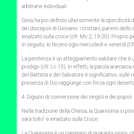
arbitrarie individuali.
Gesù ha poi definito ulteriormente la specificità d
dei discepoli di Giovanni: i cristiani, parenti del
innalzato sulla croce (cfr. Mc 2, 19-20). Proprio p
In seguito, lo fecero ogni mercoledì e venerdì (Cfr
La penitenza è un atteggiamento salutare che è un “
prodigo (cfr. Lc 15). In effetti, la parola aramaic
del Battista e del Salvatore è significativo, sulle
presenza di Dio raggiunge con forza ogni deserto 
4. Digiuno di conversione dei singoli e dei popoli
Nella tradizione della Chiesa, la Quaresima si pon
sarà tolto” e innalzato sulla Croce.
La Quaresima è un cammino di quaranta giorni, che