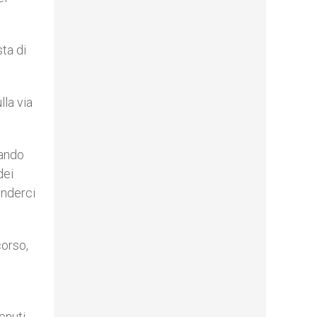
sta di
lla via
rando
dei
enderci
corso,
enuti