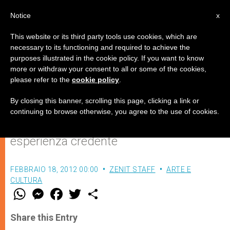
IT
Notice
x
This website or its third party tools use cookies, which are
necessary to its functioning and required to achieve the
purposes illustrated in the cookie policy. If you want to know
Il senso pratico della fede nella
more or withdraw your consent to all or some of the cookies,
please refer to the
cookie policy
.
Trinità
By closing this banner, scrolling this page, clicking a link or
continuing to browse otherwise, you agree to the use of cookies.
Per una coincidenza tra confessione ed
esperienza credente
FEBBRAIO 18, 2012 00:00
ZENIT STAFF
ARTE E
CULTURA
W
M
F
T
S
h
e
a
w
h
a
s
c
i
a
t
s
e
t
r
Share this Entry
s
e
b
t
e