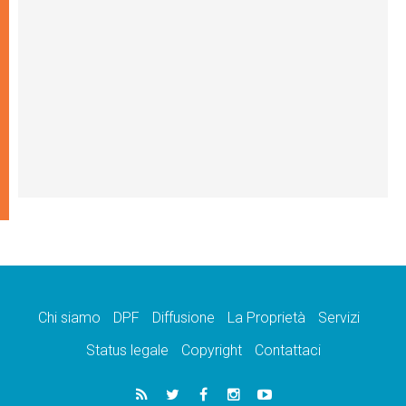
Chi siamo
DPF
Diffusione
La Proprietà
Servizi
Status legale
Copyright
Contattaci