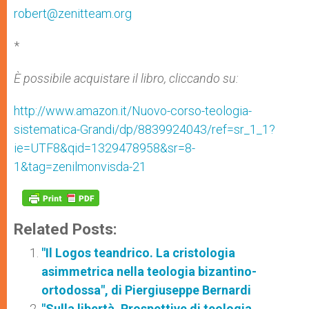
robert@zenitteam.org
*
È possibile acquistare il libro, cliccando su:
http://www.amazon.it/Nuovo-corso-teologia-
sistematica-Grandi/dp/8839924043/ref=sr_1_1?
ie=UTF8&qid=1329478958&sr=8-
1&tag=zenilmonvisda-21
Related Posts:
"Il Logos teandrico. La cristologia
asimmetrica nella teologia bizantino-
ortodossa", di Piergiuseppe Bernardi
"Sulla libertà. Prospettive di teologia