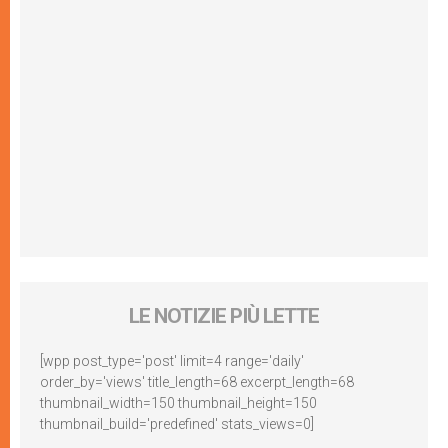
LE NOTIZIE PIÙ LETTE
[wpp post_type='post' limit=4 range='daily'
order_by='views' title_length=68 excerpt_length=68
thumbnail_width=150 thumbnail_height=150
thumbnail_build='predefined' stats_views=0]