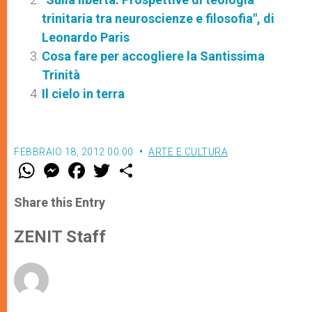
trinitaria tra neuroscienze e filosofia", di
Leonardo Paris
Cosa fare per accogliere la Santissima
Trinità
Il cielo in terra
FEBBRAIO 18, 2012 00:00
ARTE E CULTURA
W
M
F
T
S
h
e
a
w
h
a
s
c
i
a
t
s
e
t
r
Share this Entry
s
e
b
t
e
A
n
o
e
p
g
o
r
ZENIT Staff
p
e
k
r