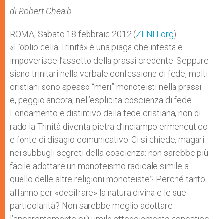
A
n
o
e
p
g
o
r
di Robert Cheaib
p
e
k
r
ROMA, Sabato 18 febbraio 2012 (
ZENIT.org
). –
«L’oblio della Trinità» è una piaga che infesta e
impoverisce l’assetto della prassi credente. Seppure
siano trinitari nella verbale confessione di fede, molti
cristiani sono spesso “meri” monoteisti nella prassi
e, peggio ancora, nell’esplicita coscienza di fede.
Fondamento e distintivo della fede cristiana, non di
rado la Trinità diventa pietra d’inciampo ermeneutico
e fonte di disagio comunicativo. Ci si chiede, magari
nei subbugli segreti della coscienza: non sarebbe più
facile adottare un monoteismo radicale simile a
quello delle altre religioni monoteiste? Perché tanto
affanno per «decifrare» la natura divina e le sue
particolarità? Non sarebbe meglio adottare
l’apparentemente più umile atteggiamento agnostico