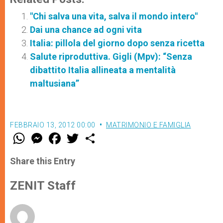
"Chi salva una vita, salva il mondo intero"
Dai una chance ad ogni vita
Italia: pillola del giorno dopo senza ricetta
Salute riproduttiva. Gigli (Mpv): “Senza
dibattito Italia allineata a mentalità
maltusiana”
FEBBRAIO 13, 2012 00:00
MATRIMONIO E FAMIGLIA
W
M
F
T
S
h
e
a
w
h
a
s
c
i
a
t
s
e
t
r
Share this Entry
s
e
b
t
e
A
n
o
e
p
g
o
r
ZENIT Staff
p
e
k
r