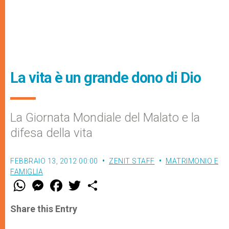
La vita è un grande dono di Dio
La Giornata Mondiale del Malato e la
difesa della vita
FEBBRAIO 13, 2012 00:00
ZENIT STAFF
MATRIMONIO E
FAMIGLIA
W
M
F
T
S
h
e
a
w
h
a
s
c
i
a
t
s
e
t
r
Share this Entry
s
e
b
t
e
A
n
o
e