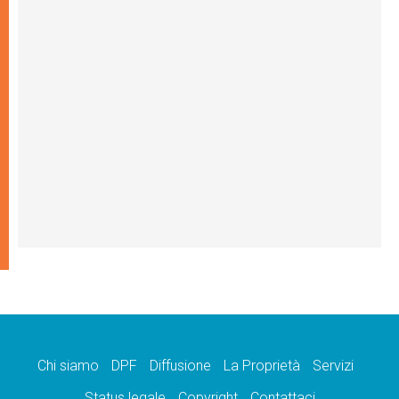
Chi siamo
DPF
Diffusione
La Proprietà
Servizi
Status legale
Copyright
Contattaci