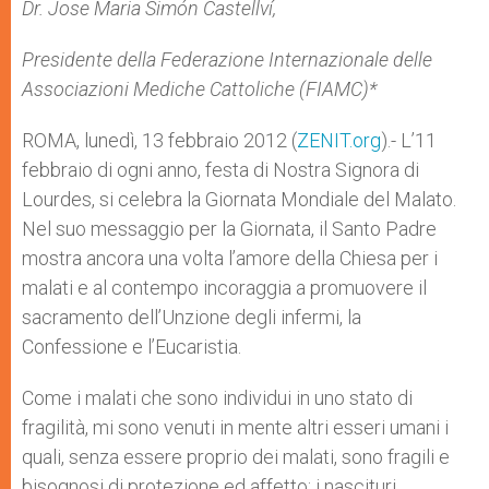
p
g
o
r
Dr. Jose Maria Simón Castellví,
p
e
k
r
Presidente della Federazione Internazionale delle
Associazioni Mediche Cattoliche (FIAMC)*
ROMA, lunedì, 13 febbraio 2012 (
ZENIT.org
).- L’11
febbraio di ogni anno, festa di Nostra Signora di
Lourdes, si celebra la Giornata Mondiale del Malato.
Nel suo messaggio per la Giornata, il Santo Padre
mostra ancora una volta l’amore della Chiesa per i
malati e al contempo incoraggia a promuovere il
sacramento dell’Unzione degli infermi, la
Confessione e l’Eucaristia.
Come i malati che sono individui in uno stato di
fragilità, mi sono venuti in mente altri esseri umani i
quali, senza essere proprio dei malati, sono fragili e
bisognosi di protezione ed affetto: i nascituri.