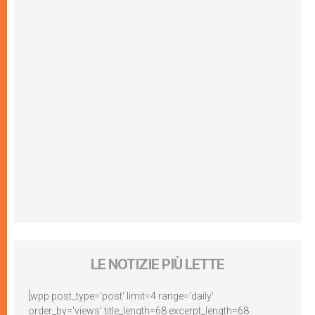
LE NOTIZIE PIÙ LETTE
[wpp post_type='post' limit=4 range='daily'
order_by='views' title_length=68 excerpt_length=68