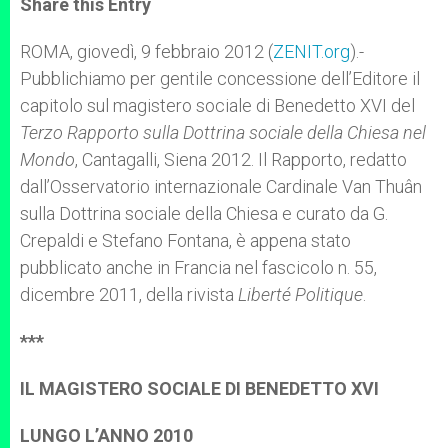
Share this Entry
s
e
b
t
e
A
n
o
e
p
g
o
r
ROMA, giovedì, 9 febbraio 2012 (
ZENIT.org
).-
p
e
k
Pubblichiamo per gentile concessione dell’Editore il
r
capitolo sul magistero sociale di Benedetto XVI del
Terzo Rapporto sulla Dottrina sociale della Chiesa nel
Mondo
, Cantagalli, Siena 2012. Il Rapporto, redatto
dall’Osservatorio internazionale Cardinale Van Thuân
sulla Dottrina sociale della Chiesa e curato da G.
Crepaldi e Stefano Fontana, è appena stato
pubblicato anche in Francia nel fascicolo n. 55,
dicembre 2011, della rivista
Liberté Politique
.
***
IL MAGISTERO SOCIALE DI BENEDETTO XVI
LUNGO L’ANNO 2010