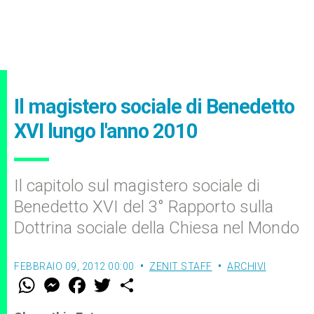
Il magistero sociale di Benedetto
XVI lungo l'anno 2010
Il capitolo sul magistero sociale di
Benedetto XVI del 3° Rapporto sulla
Dottrina sociale della Chiesa nel Mondo
FEBBRAIO 09, 2012 00:00
ZENIT STAFF
ARCHIVI
W
M
F
T
S
h
e
a
w
h
a
s
c
i
a
t
s
e
t
r