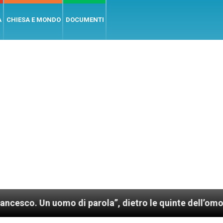
A
CHIESA E MONDO
DOCUMENTI
uomo di parola”, dietro le quinte dell’omonimo film d