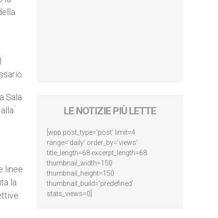
della
l
ssario.
la Sala
alla
LE NOTIZIE PIÙ LETTE
[wpp post_type='post' limit=4
range='daily' order_by='views'
title_length=68 excerpt_length=68
thumbnail_width=150
 linee
thumbnail_height=150
ta la
thumbnail_build='predefined'
stats_views=0]
ttive.