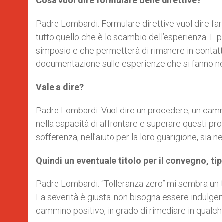
Cosa vuol dire formulare delle direttive?
Padre Lombardi: Formulare direttive vuol dire fa
tutto quello che è lo scambio dell’esperienza. E p
simposio e che permetterà di rimanere in contatto
documentazione sulle esperienze che si fanno negl
Vale a dire?
Padre Lombardi: Vuol dire un procedere, un camm
nella capacità di affrontare e superare questi pro
sofferenza, nell’aiuto per la loro guarigione, sia 
Quindi un eventuale titolo per il convegno, ti
Padre Lombardi: “Tolleranza zero” mi sembra un ti
La severità è giusta, non bisogna essere indulgenti 
cammino positivo, in grado di rimediare in qualche 