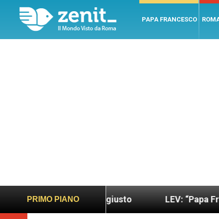
PAPA FRANCESCO
ROM
do più sano e giusto
LEV: “Papa Francesco. Un 
PRIMO PIANO