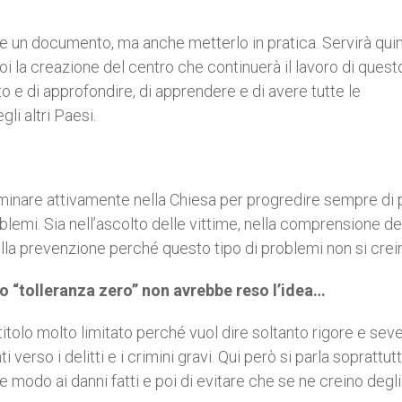
re un documento, ma anche metterlo in pratica. Servirà qui
oi la creazione del centro che continuerà il lavoro di quest
 e di approfondire, di apprendere e di avere tutte le
i altri Paesi.
inare attivamente nella Chiesa per progredire sempre di 
blemi. Sia nell’ascolto delle vittime, nella comprensione del
nella prevenzione perché questo tipo di problemi non si crein
po “tolleranza zero” non avrebbe reso l’idea…
tolo molto limitato perché vuol dire soltanto rigore e sever
verso i delitti e i crimini gravi. Qui però si parla soprattutt
modo ai danni fatti e poi di evitare che se ne creino degli a