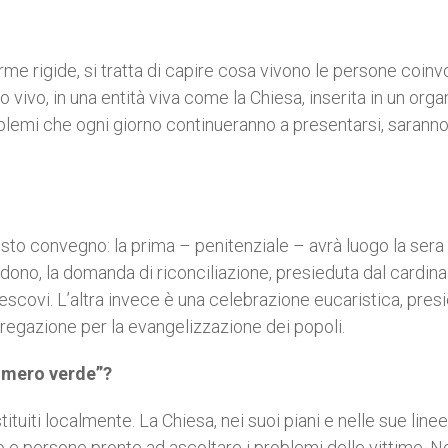
me rigide, si tratta di capire cosa vivono le persone coinv
vivo, in una entità viva come la Chiesa, inserita in un org
roblemi che ogni giorno continueranno a presentarsi, sarann
to convegno: la prima – penitenziale – avrà luogo la sera
rdono, la domanda di riconciliazione, presieduta dal cardina
scovi. L’altra invece è una celebrazione eucaristica, pres
gregazione per la evangelizzazione dei popoli.
numero verde”?
tuiti localmente. La Chiesa, nei suoi piani e nelle sue linee
o e persone pronte ad ascoltare i problemi delle vittime. No