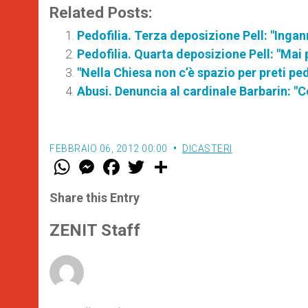
Related Posts:
Pedofilia. Terza deposizione Pell: "Ingan
Pedofilia. Quarta deposizione Pell: "Mai p
"Nella Chiesa non c’è spazio per preti pe
Abusi. Denuncia al cardinale Barbarin: "C
FEBBRAIO 06, 2012 00:00
DICASTERI
W
M
F
T
S
h
e
a
w
h
a
s
c
i
a
t
s
e
t
r
Share this Entry
s
e
b
t
e
A
n
o
e
p
g
o
r
ZENIT Staff
p
e
k
r