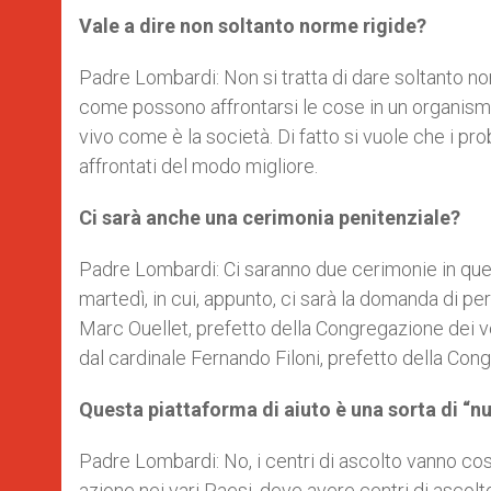
Vale a dire non soltanto norme rigide?
Padre Lombardi: Non si tratta di dare soltanto nor
come possono affrontarsi le cose in un organismo 
vivo come è la società. Di fatto si vuole che i p
affrontati del modo migliore.
Ci sarà anche una cerimonia penitenziale?
Padre Lombardi: Ci saranno due cerimonie in ques
martedì, in cui, appunto, ci sarà la domanda di pe
Marc Ouellet, prefetto della Congregazione dei ve
dal cardinale Fernando Filoni, prefetto della Con
Questa piattaforma di aiuto è una sorta di “
Padre Lombardi: No, i centri di ascolto vanno costi
azione nei vari Paesi, deve avere centri di ascolt