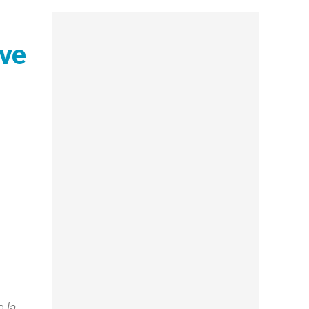
rve
 la