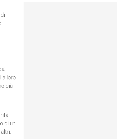
ndi
o
più
la loro
o più.
ità.
o di un
ltri.