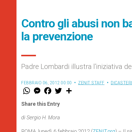
Contro gli abusi non ba
la prevenzione
Padre Lombardi illustra l’iniziativa d
FEBBRAIO 06, 2012 00:00
ZENIT STAFF
DICASTER
W
M
F
T
S
h
e
a
w
h
a
s
c
i
a
t
s
e
t
r
Share this Entry
s
e
b
t
e
A
n
o
e
p
g
o
r
di Sergio H. Mora
p
e
k
r
ROMA, lunedì, 6 febbraio 2012 (
ZENIT.org
) – Il
s