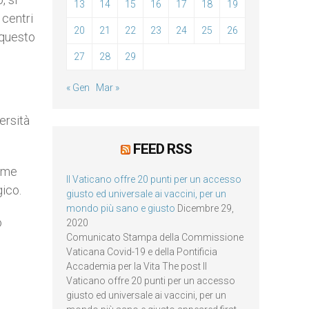
13
14
15
16
17
18
19
 centri
20
21
22
23
24
25
26
 questo
27
28
29
« Gen
Mar »
ersità
FEED RSS
come
Il Vaticano offre 20 punti per un accesso
gico.
giusto ed universale ai vaccini, per un
mondo più sano e giusto
Dicembre 29,
o
2020
Comunicato Stampa della Commissione
Vaticana Covid-19 e della Pontificia
Accademia per la Vita The post Il
Vaticano offre 20 punti per un accesso
giusto ed universale ai vaccini, per un