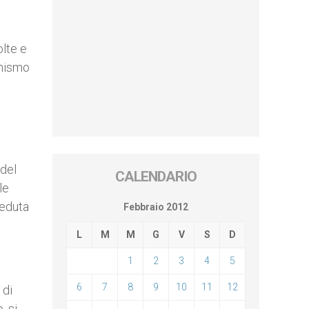
olte e
anismo
o
 del
CALENDARIO
le
ieduta
Febbraio 2012
L
M
M
G
V
S
D
1
2
3
4
5
6
7
8
9
10
11
12
 di
, si