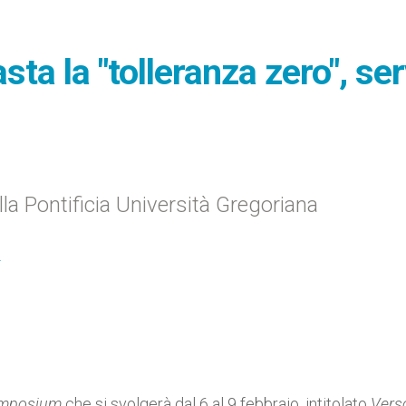
sta la "tolleranza zero", se
ella Pontificia Università Gregoriana
I
imposium
che si svolgerà dal 6 al 9 febbraio, intitolato
Verso