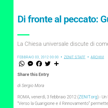
Di fronte al peccato:
La Chiesa universale discute di come
FEBBRAIO 03, 2012 00:00
ZENIT STAFF
ARCHIVI
W
M
F
T
S
h
e
a
w
h
a
s
c
i
a
t
s
e
t
r
Share this Entry
s
e
b
t
e
A
n
o
e
p
g
o
r
di Sergio Mora
p
e
k
r
ROMA, venerdì, 3 febbraio 2012 (
ZENIT.org
).- Un
“Verso la Guarigione e il Rinnovamento” permetter