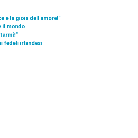
ce e la gioia dell'amore!"
e il mondo
tarmi!"
i fedeli irlandesi