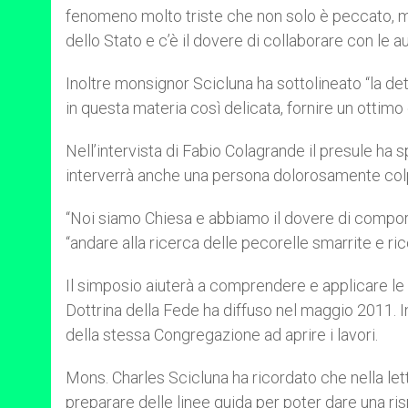
fenomeno molto triste che non solo è peccato, ma 
dello Stato e c’è il dovere di collaborare con le au
Inoltre monsignor Scicluna ha sottolineato “la de
in questa materia così delicata, fornire un ottim
Nell’intervista di Fabio Colagrande il presule ha
interverrà anche una persona dolorosamente colpi
“Noi siamo Chiesa e abbiamo il dovere di compor
“andare alla ricerca delle pecorelle smarrite e rico
Il simposio aiuterà a comprendere e applicare le 
Dottrina della Fede ha diffuso nel maggio 2011. I
della stessa Congregazione ad aprire i lavori.
Mons. Charles Scicluna ha ricordato che nella let
preparare delle linee guida per poter dare una r