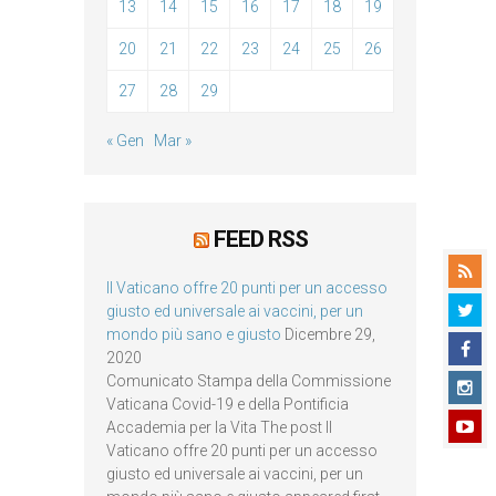
13
14
15
16
17
18
19
20
21
22
23
24
25
26
27
28
29
« Gen
Mar »
FEED RSS
Il Vaticano offre 20 punti per un accesso
giusto ed universale ai vaccini, per un
mondo più sano e giusto
Dicembre 29,
2020
Comunicato Stampa della Commissione
Vaticana Covid-19 e della Pontificia
Accademia per la Vita The post Il
Vaticano offre 20 punti per un accesso
giusto ed universale ai vaccini, per un