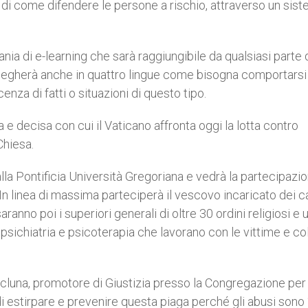
 di come difendere le persone a rischio, attraverso un sist
nia di e-learning che sarà raggiungibile da qualsiasi parte 
piegherà anche in quattro lingue come bisogna comportarsi
enza di fatti o situazioni di questo tipo.
e decisa con cui il Vaticano affronta oggi la lotta contro
Chiesa.
lla Pontificia Università Gregoriana e vedrà la partecipazio
n linea di massima parteciperà il vescovo incaricato dei ca
ranno poi i superiori generali di oltre 30 ordini religiosi e 
 psichiatria e psicoterapia che lavorano con le vittime e co
icluna, promotore di Giustizia presso la Congregazione per 
 di estirpare e prevenire questa piaga perché gli abusi sono 