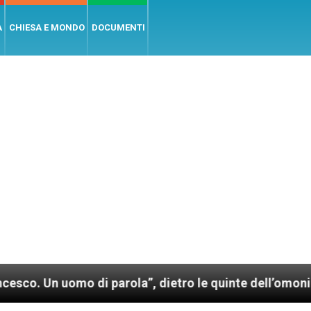
A
CHIESA E MONDO
DOCUMENTI
omo di parola”, dietro le quinte dell’omonimo film di