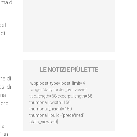
ema di
del
 di
LE NOTIZIE PIÙ LETTE
ne di
[wpp post_type='post' limit=4
si di
range='daily' order_by='views'
una
title_length=68 excerpt_length=68
loro
thumbnail_width=150
thumbnail_height=150
thumbnail_build='predefined'
stats_views=0]
la
“ un