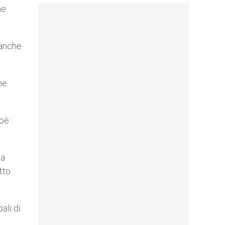
ne
 anche
me
ioè
la
tto
ali di