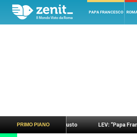
PAPA FRANCESCO
ROM
do più sano e giusto
LEV: “Papa Francesco. Un u
PRIMO PIANO