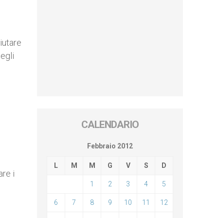
iutare
egli
CALENDARIO
Febbraio 2012
L
M
M
G
V
S
D
re i
1
2
3
4
5
6
7
8
9
10
11
12