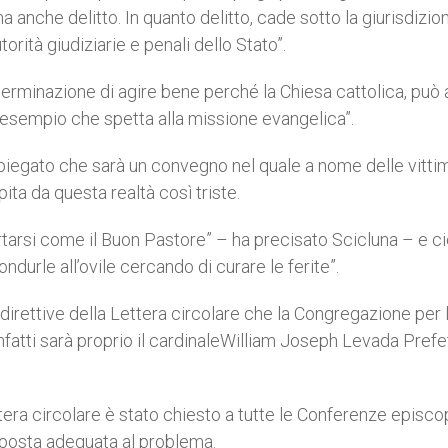
anche delitto. In quanto delitto, cade sotto la giurisdizio
torità giudiziarie e penali dello Stato”.
terminazione di agire bene perché la Chiesa cattolica, può
o esempio che spetta alla missione evangelica”.
 spiegato che sarà un convegno nel quale a nome delle vitti
ta da questa realtà così triste.
tarsi come il Buon Pastore” – ha precisato Scicluna – e c
ndurle all’ovile cercando di curare le ferite”.
direttive della Lettera circolare che la Congregazione per 
nfatti sarà proprio il cardinaleWilliam Joseph Levada Prefe
tera circolare è stato chiesto a tutte le Conferenze episcop
isposta adeguata al problema.