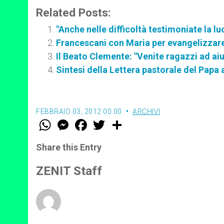
Related Posts:
"Anche nelle difficoltà testimoniate la lu
Francescani con Maria per evangelizzar
Il Beato Clemente: "Venite ragazzi ad aiu
Sintesi della Lettera pastorale del Papa a
FEBBRAIO 03, 2012 00:00
ARCHIVI
W
M
F
T
S
h
e
a
w
h
a
s
c
i
a
t
s
e
t
r
Share this Entry
s
e
b
t
e
A
n
o
e
p
g
o
r
ZENIT Staff
p
e
k
r