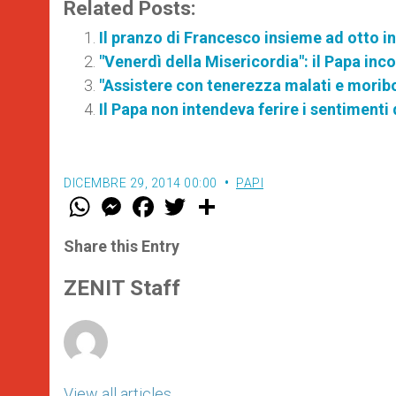
Related Posts:
Il pranzo di Francesco insieme ad otto i
"Venerdì della Misericordia": il Papa inc
"Assistere con tenerezza malati e moribo
Il Papa non intendeva ferire i sentiment
DICEMBRE 29, 2014 00:00
PAPI
W
M
F
T
S
h
e
a
w
h
a
s
c
i
a
t
s
e
t
r
Share this Entry
s
e
b
t
e
A
n
o
e
p
g
o
r
ZENIT Staff
p
e
k
r
View all articles