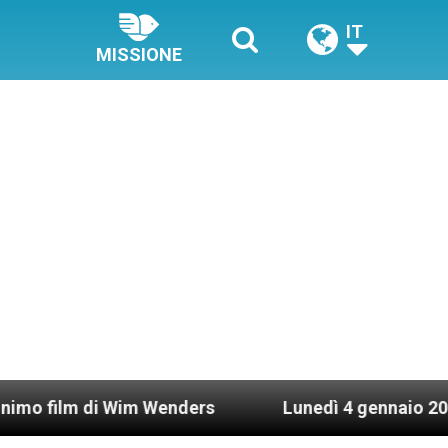
IT
MISSIONE
 di Wim Wenders
Lunedì 4 gennaio 2021: Possess