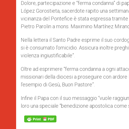
p
g
o
r
Dolore, partecipazione e “ferma condanna” di pap
p
e
k
López Gorostieta, sacerdote rapito una settimana
r
vicinanza del Pontefice è stata espressa tramite u
Pietro Parolin a mons. Maximino Martínez Mirand
Nella lettera il Santo Padre esprime il suo cordogl
si è consumato l’omicidio. Assicura inoltre preghi
violenza ingiustificabile”.
Oltre ad esprimere “ferma condanna a ogni attacco a
missionari della diocesi a proseguire con ardore 
l’esempio di Gesù, Buon Pastore”.
Infine il Papa con il suo messaggio “vuole raggi
loro una speciale “benedizione apostolica come se