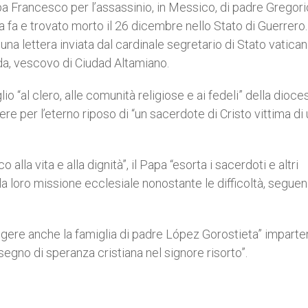
a Francesco per l’assassinio, in Messico, di padre Gregori
 fa e trovato morto il 26 dicembre nello Stato di Guerrero.
na lettera inviata dal cardinale segretario di Stato vatica
a, vescovo di Ciudad Altamiano.
io “al clero, alle comunità religiose e ai fedeli” della dioce
ere per l’eterno riposo di “un sacerdote di Cristo vittima di
lla vita e alla dignità”, il Papa “esorta i sacerdoti e altri
la loro missione ecclesiale nonostante le difficoltà, segue
ungere anche la famiglia di padre López Gorostieta” impart
gno di speranza cristiana nel signore risorto”.