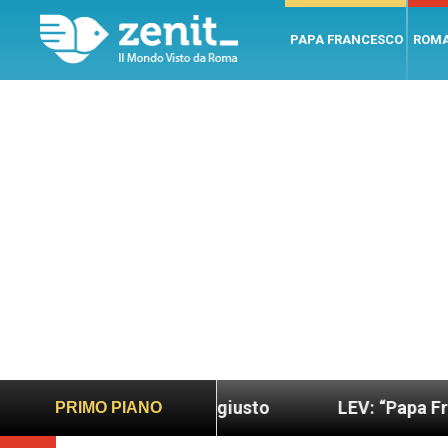
PAPA FRANCESCO
ROM
ondo più sano e giusto
LEV: “Papa Francesco. Un
PRIMO PIANO