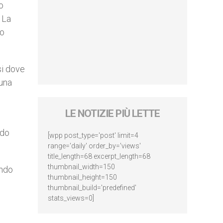
o
 La
no
si dove
 una
LE NOTIZIE PIÙ LETTE
ndo
[wpp post_type='post' limit=4
range='daily' order_by='views'
title_length=68 excerpt_length=68
thumbnail_width=150
endo
thumbnail_height=150
thumbnail_build='predefined'
stats_views=0]