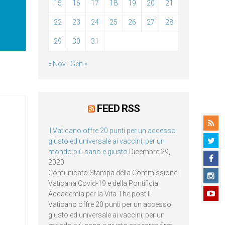
15
16
17
18
19
20
21
22
23
24
25
26
27
28
29
30
31
« Nov
Gen »
FEED RSS
Il Vaticano offre 20 punti per un accesso
giusto ed universale ai vaccini, per un
mondo più sano e giusto
Dicembre 29,
2020
Comunicato Stampa della Commissione
Vaticana Covid-19 e della Pontificia
Accademia per la Vita The post Il
Vaticano offre 20 punti per un accesso
giusto ed universale ai vaccini, per un