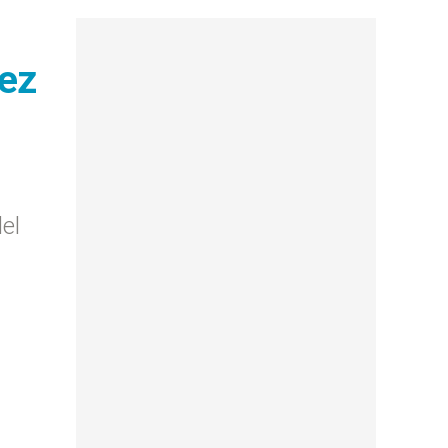
pez
el