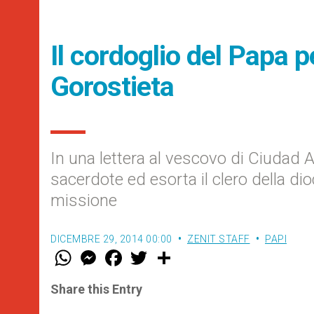
Il cordoglio del Papa p
Gorostieta
In una lettera al vescovo di Ciudad 
sacerdote ed esorta il clero della dio
missione
DICEMBRE 29, 2014 00:00
ZENIT STAFF
PAPI
W
M
F
T
S
h
e
a
w
h
a
s
c
i
a
t
s
e
t
r
Share this Entry
s
e
b
t
e
A
n
o
e