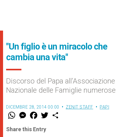
"Un figlio è un miracolo che
cambia una vita"
Discorso del Papa all’Associazione
Nazionale delle Famiglie numerose
DICEMBRE 28, 2014 00:00
ZENIT STAFF
PAPI
W
M
F
T
S
h
e
a
w
h
a
s
c
i
a
t
s
e
t
r
Share this Entry
s
e
b
t
e