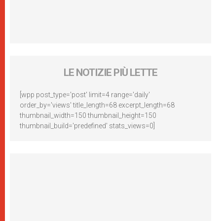
LE NOTIZIE PIÙ LETTE
[wpp post_type='post' limit=4 range='daily'
order_by='views' title_length=68 excerpt_length=68
thumbnail_width=150 thumbnail_height=150
thumbnail_build='predefined' stats_views=0]