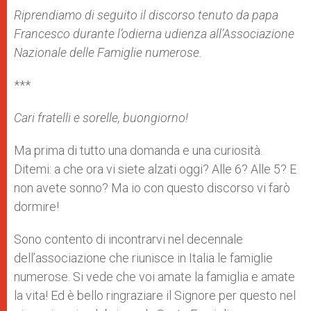
A
n
o
e
p
g
o
r
Riprendiamo di seguito il discorso tenuto da papa
p
e
k
Francesco durante l’odierna udienza all’Associazione
r
Nazionale delle Famiglie numerose.
***
Cari fratelli e sorelle, buongiorno!
Ma prima di tutto una domanda e una curiosità.
Ditemi: a che ora vi siete alzati oggi? Alle 6? Alle 5? E
non avete sonno? Ma io con questo discorso vi farò
dormire!
Sono contento di incontrarvi nel decennale
dell’associazione che riunisce in Italia le famiglie
numerose. Si vede che voi amate la famiglia e amate
la vita! Ed è bello ringraziare il Signore per questo nel