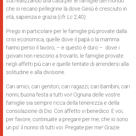
sta realizzando una casa per le famiglie del mondo
che si recano pellegrine là dove Gesù è cresciuto in
età, sapienza e grazia (cfr
Lc
2,40).
Prego in particolare per le famiglie più provate dalla
crisi economica, quelle dove il papà o la mamma
hanno perso il lavoro, – e questo è duro – dove i
giovani non riescono a trovarlo; le famiglie provate
negli affetti più cari e quelle tentate di arrendersi alla
solitudine e alla divisione.
Cari amici, cari genitori, cari ragazzi, cari bambini, cari
nonni, buona festa a tutti voi! Ognuna delle vostre
famiglie sia sempre ricca della tenerezza e della
consolazione di Dio. Con affetto vi benedico. E voi,
per favore, continuate a pregare per me, che io sono
un po’ il nonno di tutti voi. Pregate per me! Grazie.