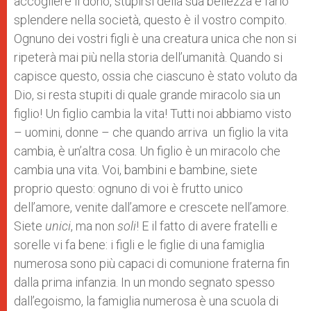
accogliere il dono, stupirsi della sua bellezza e farlo
splendere nella società, questo è il vostro compito.
Ognuno dei vostri figli è una creatura unica che non si
ripeterà mai più nella storia dell’umanità. Quando si
capisce questo, ossia che ciascuno è stato voluto da
Dio, si resta stupiti di quale grande miracolo sia un
figlio! Un figlio cambia la vita! Tutti noi abbiamo visto
– uomini, donne – che quando arriva un figlio la vita
cambia, è un’altra cosa. Un figlio è un miracolo che
cambia una vita. Voi, bambini e bambine, siete
proprio questo: ognuno di voi è frutto unico
dell’amore, venite dall’amore e crescete nell’amore.
Siete
unici
, ma non
soli
! E il fatto di avere fratelli e
sorelle vi fa bene: i figli e le figlie di una famiglia
numerosa sono più capaci di comunione fraterna fin
dalla prima infanzia. In un mondo segnato spesso
dall’egoismo, la famiglia numerosa è una scuola di