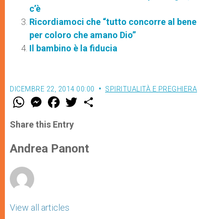
c’è
Ricordiamoci che “tutto concorre al bene
per coloro che amano Dio”
Il bambino è la fiducia
DICEMBRE 22, 2014 00:00
SPIRITUALITÀ E PREGHIERA
W
M
F
T
S
h
e
a
w
h
a
s
c
i
a
t
s
e
t
r
Share this Entry
s
e
b
t
e
A
n
o
e
p
g
o
r
Andrea Panont
p
e
k
r
View all articles