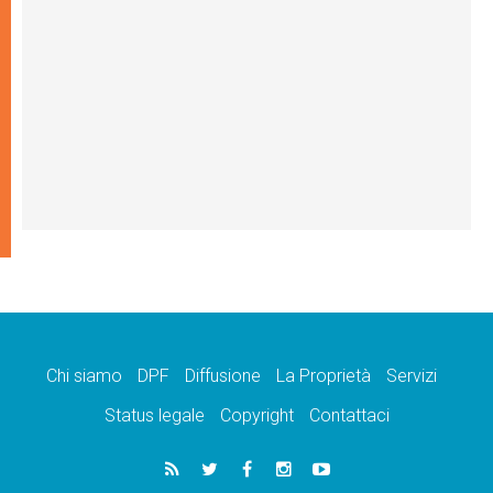
Chi siamo
DPF
Diffusione
La Proprietà
Servizi
Status legale
Copyright
Contattaci