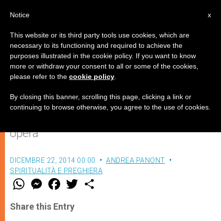
IT
Notice
x
This website or its third party tools use cookies, which are
necessary to its functioning and required to achieve the
purposes illustrated in the cookie policy. If you want to know
Una mente sola
more or withdraw your consent to all or some of the cookies,
please refer to the
cookie policy
.
By closing this banner, scrolling this page, clicking a link or
L’importante è sapere per Chi stai
continuing to browse otherwise, you agree to the use of cookies.
vivendo e da Chi è richiesta la tua
opera
DICEMBRE 22, 2014 00:00
ANDREA PANONT
SPIRITUALITÀ E PREGHIERA
W
M
F
T
S
h
e
a
w
h
a
s
c
i
a
t
s
e
t
r
Share this Entry
s
e
b
t
e
A
n
o
e