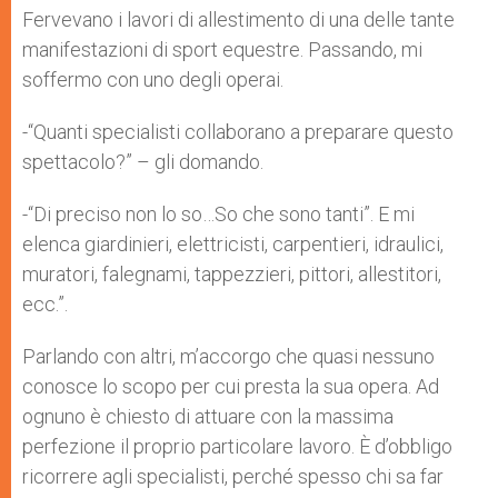
p
g
o
r
Fervevano i lavori di allestimento di una delle tante
p
e
k
manifestazioni di sport equestre. Passando, mi
r
soffermo con uno degli operai.
-“Quanti specialisti collaborano a preparare questo
spettacolo?” – gli domando.
-“Di preciso non lo so…So che sono tanti”. E mi
elenca giardinieri, elettricisti, carpentieri, idraulici,
muratori, falegnami, tappezzieri, pittori, allestitori,
ecc.”.
Parlando con altri, m’accorgo che quasi nessuno
conosce lo scopo per cui presta la sua opera. Ad
ognuno è chiesto di attuare con la massima
perfezione il proprio particolare lavoro. È d’obbligo
ricorrere agli specialisti, perché spesso chi sa far