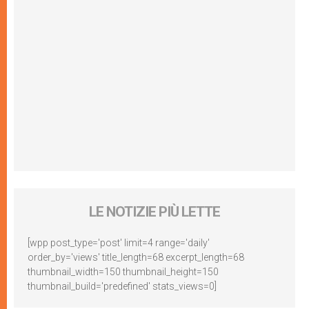
LE NOTIZIE PIÙ LETTE
[wpp post_type='post' limit=4 range='daily'
order_by='views' title_length=68 excerpt_length=68
thumbnail_width=150 thumbnail_height=150
thumbnail_build='predefined' stats_views=0]