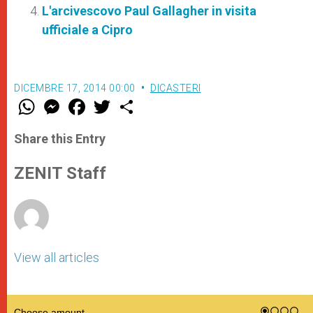
L'arcivescovo Paul Gallagher in visita
ufficiale a Cipro
DICEMBRE 17, 2014 00:00
DICASTERI
W
M
F
T
S
h
e
a
w
h
a
s
c
i
a
t
s
e
t
r
Share this Entry
s
e
b
t
e
A
n
o
e
p
g
o
r
ZENIT Staff
p
e
k
r
View all articles