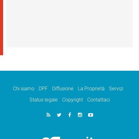
Chi siamo
DPF
Diffusione
La Proprietà
Servizi
Status legale
Copyright
Contattaci