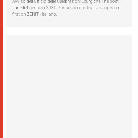
Avviso dell’Ufficio delle Celebrazioni Liturgiche The post
Lunedì 4 gennaio 2021: Possesso cardinalizio appeared
first on ZENIT - Italiano.