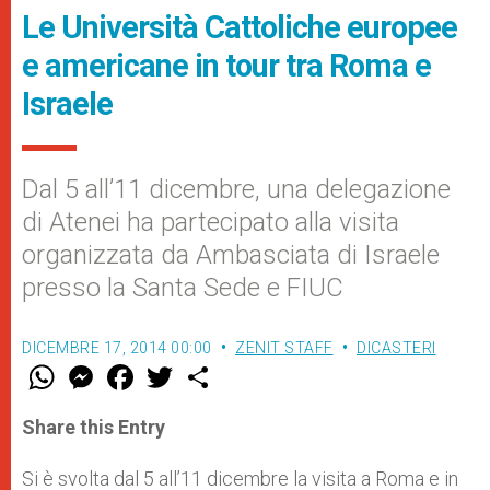
Le Università Cattoliche europee
e americane in tour tra Roma e
Israele
Dal 5 all’11 dicembre, una delegazione
di Atenei ha partecipato alla visita
organizzata da Ambasciata di Israele
presso la Santa Sede e FIUC
DICEMBRE 17, 2014 00:00
ZENIT STAFF
DICASTERI
W
M
F
T
S
h
e
a
w
h
a
s
c
i
a
t
s
e
t
r
Share this Entry
s
e
b
t
e
A
n
o
e
p
g
o
r
Si è svolta dal 5 all’11 dicembre la visita a Roma e in