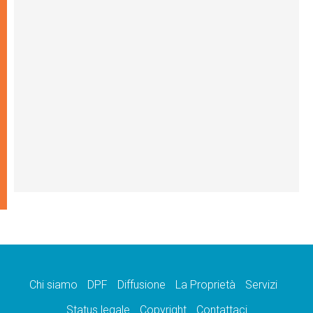
Chi siamo
DPF
Diffusione
La Proprietà
Servizi
Status legale
Copyright
Contattaci