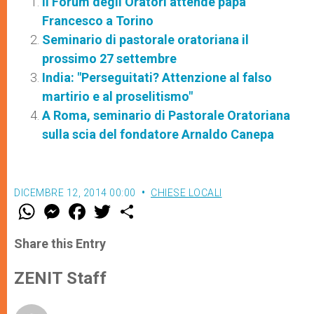
Il Forum degli Oratori attende papa
Francesco a Torino
Seminario di pastorale oratoriana il
prossimo 27 settembre
India: "Perseguitati? Attenzione al falso
martirio e al proselitismo"
A Roma, seminario di Pastorale Oratoriana
sulla scia del fondatore Arnaldo Canepa
DICEMBRE 12, 2014 00:00
CHIESE LOCALI
W
M
F
T
S
h
e
a
w
h
a
s
c
i
a
t
s
e
t
r
Share this Entry
s
e
b
t
e
A
n
o
e
p
g
o
r
ZENIT Staff
p
e
k
r