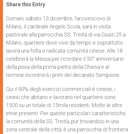
t
s
e
t
r
Share this Entry
s
e
b
t
e
A
n
o
e
p
g
o
r
Domani, sabato 13 dicembre, l’arcivescovo di
p
e
k
Milano, il cardinale Angelo Scola, sarà in visita
r
pastorale alla parrocchia SS. Trinità di via Giusti 25 a
Milano, quartiere dove vive da tempo e soprattutto
lavora una folta e radicata comunità cinese. Alle 18
celebrerà la Messa per ricordare il 50° anniversario
della posa della prima pietra della Chiesa e al
termine incontrerà i preti del decanato Sempione.
Qui il 90% degli esercizi commerciali è cinese, i
cinesi che abitano e lavorano nel quartiere sono
1500 su un totale di 15mila residenti. Molte le altre
etnie presenti. Per queste particolari caratteristiche,
la comunità della SS. Trinità, pur trovandosi in una
zona centrale della città, è una parrocchia di frontiera