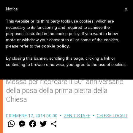
IT
Notice
x
This website or its third party tools use cookies, which are
necessary to its functioning and required to achieve the
purposes illustrated in the cookie policy. If you want to know
Il cardinale Scola domani alla
more or withdraw your consent to all or some of the cookies,
please refer to the
cookie policy
.
Trinità, la "Chinatown" di Milano
By closing this banner, scrolling this page, clicking a link or
continuing to browse otherwise, you agree to the use of cookies.
L’arcivescovo di Milano celebrerà la
Messa per ricordare il 50° anniversario
della posa della prima pietra della
Chiesa
DICEMBRE 12, 2014 00:00
ZENIT STAFF
CHIESE LOCALI
W
M
F
T
S
h
e
a
w
h
a
s
c
i
a