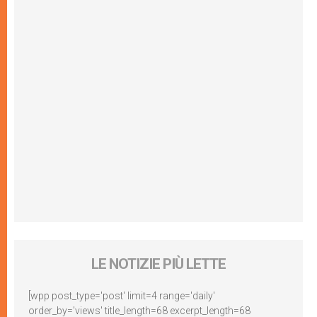
LE NOTIZIE PIÙ LETTE
[wpp post_type='post' limit=4 range='daily'
order_by='views' title_length=68 excerpt_length=68