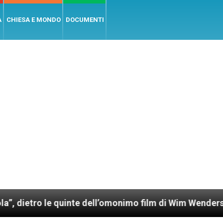
A
CHIESA E MONDO
DOCUMENTI
 quinte dell’omonimo film di Wim Wenders
Lune