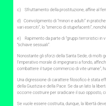
c) Sfruttamento della prostituzione, affine al f
d) Coinvolgimento di “minori e adulti” in pratiche 
vari eserciti”, lo “smercio di stupefacenti”, nonc
e) Rapimento da parte di “gruppi terroristici in vi
“schiave sessuali”.
Nonostante gli sforzi della Santa Sede, di molti g
l’imperativo morale di impegnarsi a fondo, affinch
combattere il turpe commercio di vite umane”, h
Una digressione di carattere filosofico è stata effe
della Giustizia e della Pace. Se da un lato la libertà
occorre costruire per sradicare il suo opposto, ci
Se vuole essere costruita, dunque, la libertà dev