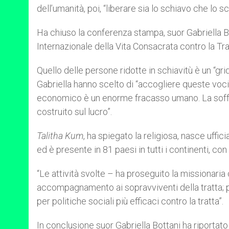
dell’umanità, poi, “liberare sia lo schiavo che lo sc
Ha chiuso la conferenza stampa, suor Gabriella 
Internazionale della Vita Consacrata contro la T
Quello delle persone ridotte in schiavitù è un “gr
Gabriella hanno scelto di “accogliere queste vo
economico è un enorme fracasso umano. La soffere
costruito sul lucro”.
Talitha Kum
, ha spiegato la religiosa, nasce uffi
ed è presente in 81 paesi in tutti i continenti, co
“Le attività svolte – ha proseguito la missionar
accompagnamento ai sopravviventi della tratta; p
per politiche sociali più efficaci contro la tratta”.
In conclusione suor Gabriella Bottani ha riportato