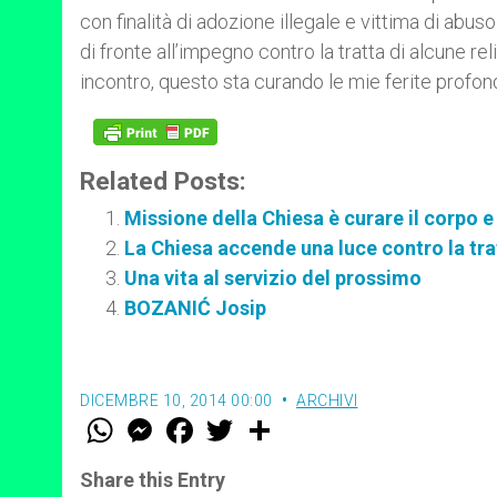
con finalità di adozione illegale e vittima di ab
di fronte all’impegno contro la tratta di alcune re
incontro, questo sta curando le mie ferite profon
Related Posts:
Missione della Chiesa è curare il corpo e
La Chiesa accende una luce contro la tra
Una vita al servizio del prossimo
BOZANIĆ Josip
DICEMBRE 10, 2014 00:00
ARCHIVI
W
M
F
T
S
h
e
a
w
h
a
s
c
i
a
t
s
e
t
r
Share this Entry
s
e
b
t
e