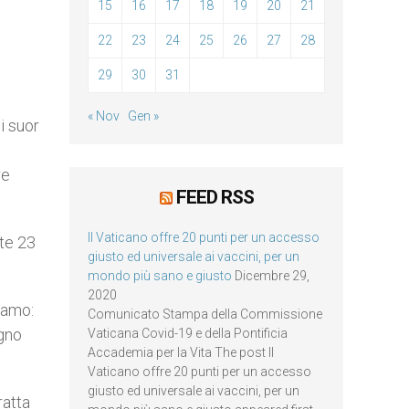
15
16
17
18
19
20
21
22
23
24
25
26
27
28
29
30
31
« Nov
Gen »
i suor
re
FEED RSS
Il Vaticano offre 20 punti per un accesso
nte 23
giusto ed universale ai vaccini, per un
mondo più sano e giusto
Dicembre 29,
2020
iamo:
Comunicato Stampa della Commissione
egno
Vaticana Covid-19 e della Pontificia
Accademia per la Vita The post Il
Vaticano offre 20 punti per un accesso
giusto ed universale ai vaccini, per un
ratta