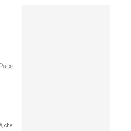
 Pace
i
, che