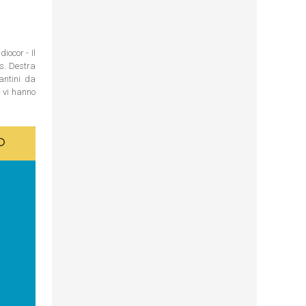
iocor - Il
os. Destra
antini da
n vi hanno