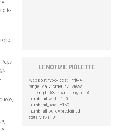
nei
iglio
relle
l Papa
LE NOTIZIE PIÙ LETTE
ogo
e
[wpp post_type='post' limit=4
range='daily' order_by='views'
title_length=68 excerpt_length=68
cuole,
thumbnail_width=150
thumbnail_height=150
thumbnail_build='predefined'
stats_views=0]
va,
una