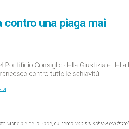
a contro una piaga mai
l Pontificio Consiglio della Giustizia e della
ancesco contro tutte le schiavitù
IVI
ata Mondiale della Pace, sul tema
N
on più schiavi ma fratell