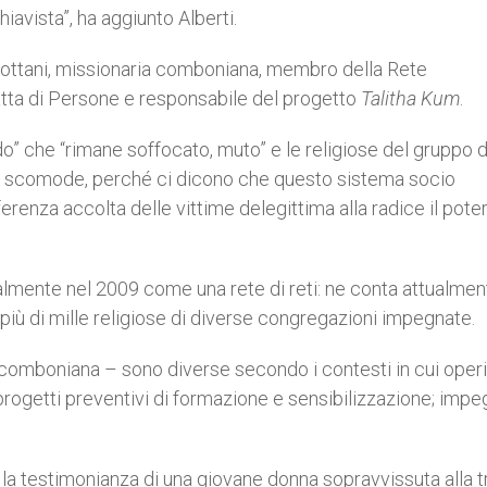
hiavista”, ha aggiunto Alberti.
Bottani, missionaria comboniana, membro della Rete
ratta di Persone e responsabile del progetto
Talitha Kum
.
ido” che “rimane soffocato, muto” e le religiose del gruppo d
ci scomode, perché ci dicono che questo sistema socio
nza accolta delle vittime delegittima alla radice il pote
cialmente nel 2009 come una rete di reti: ne conta attualme
n più di mille religiose di diverse congregazioni impegnate.
ia comboniana – sono diverse secondo i contesti in cui oper
rogetti preventivi di formazione e sensibilizzazione; imp
 la testimonianza di una giovane donna sopravvissuta alla t