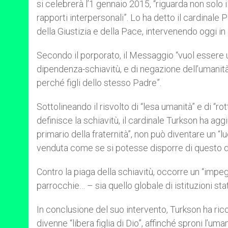
si celebrerà l’1 gennaio 2015, “riguarda non solo
r
rapporti interpersonali”. Lo ha detto il cardinal
della Giustizia e della Pace, intervenendo oggi i
Secondo il porporato, il Messaggio “vuol essere un
dipendenza-schiavitù, e di negazione dell’umanità de
perché figli dello stesso Padre”.
Sottolineando il risvolto di “lesa umanità” e di “ro
definisce la schiavitù, il cardinale Turkson ha agg
primario della fraternità”, non può diventare un “lu
venduta come se si potesse disporre di questo do
Contro la piaga della schiavitù, occorre un “impeg
parrocchie… – sia quello globale di istituzioni stata
In conclusione del suo intervento, Turkson ha ric
divenne “libera figlia di Dio”, affinché sproni l’u