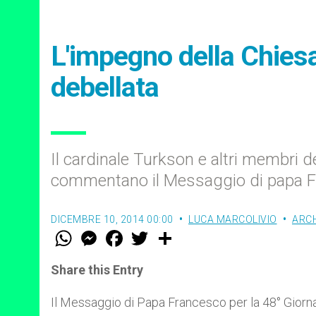
L'impegno della Chies
debellata
Il cardinale Turkson e altri membri de
commentano il Messaggio di papa Fr
DICEMBRE 10, 2014 00:00
LUCA MARCOLIVIO
ARCH
W
M
F
T
S
h
e
a
w
h
a
s
c
i
a
t
s
e
t
r
Share this Entry
s
e
b
t
e
A
n
o
e
p
g
o
r
Il Messaggio di Papa Francesco per la 48° Giorn
p
e
k