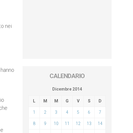
to nei
i hanno
CALENDARIO
Dicembre 2014
io
L
M
M
G
V
S
D
 che
1
2
3
4
5
6
7
8
9
10
11
12
13
14
le