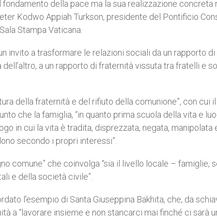
 il fondamento della pace ma la sua realizzazione concreta 
e Peter Kodwo Appiah Turkson, presidente del Pontificio Cons
n Sala Stampa Vaticana.
 invito a trasformare le relazioni sociali da un rapporto di
ll’altro, a un rapporto di fraternità vissuta tra fratelli e so
ttura della fraternità e del rifiuto della comunione”, con cui i
iunto che la famiglia, “in quanto prima scuola della vita e lu
ogo in cui la vita è tradita, disprezzata, negata, manipolata 
no secondo i propri interessi”.
no comune” che coinvolga “sia il livello locale – famiglie, s
li e della società civile”.
ordato l’esempio di Santa Giuseppina Bakhita, che, da schia
manità a “lavorare insieme e non stancarci mai finché ci sarà 