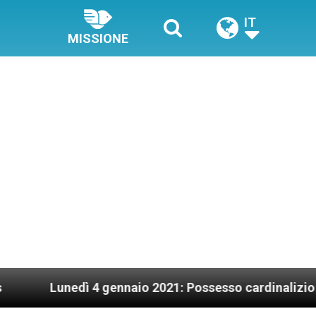
IT
MISSIONE
dì 4 gennaio 2021: Possesso cardinalizio
Papa 