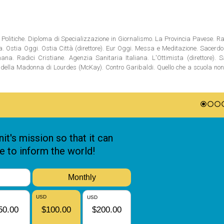
Politiche. Diploma di Specializzazione in Giornalismo. La Provincia Pavese. Rad
tia. Ostia Oggi. Ostia Città (direttore). Eur Oggi. Messa e Meditazione. Sacerd
na. Radici Cristiane. Agenzia Sanitaria Italiana. L'Ottimista (direttore). S
ni della Madonna di Lourdes (McKay). Contro Garibaldi. Quello che a scuola no