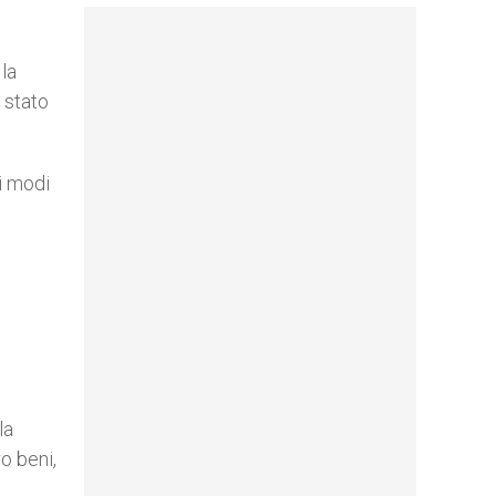
la
 stato
i modi
la
ro beni,