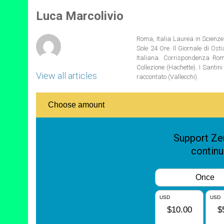
A
n
o
e
p
g
o
r
Luca Marcolivio
p
e
k
r
Roma, Italia Laurea in Scienze 
Sole 24 Ore. Il Giornale di Os
Italiana. Corrispondenza Roma
Collezione (Hachette). I Santi
View all articles
raccontato (Vallecchi).