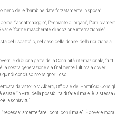
enomeno delle “bambine date forzatamente in sposa”.
come l’“accattonaggio”, l’“espianto di organi”, l’“arruolamen
hé varie “forme mascherate di adozione internazionale”.
sta del riscatto” o, nel caso delle donne, della riduzione a
overni e di buona parte della Comunità internazionale, “tutt
é la nostra generazione sia finalmente l’ultima a dover
a quindi concluso monsignor Toso.
ttuata da Vittorio V. Alberti, Officiale del Pontificio Consigl
 esiste “in virtù della possibilità di fare il male, è la stessa
oè la schiavitù”.
e “necessariamente fare i conti con il male”. È dovere mora