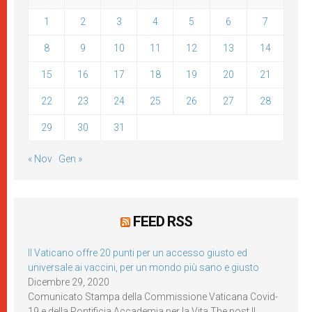
1
2
3
4
5
6
7
8
9
10
11
12
13
14
15
16
17
18
19
20
21
22
23
24
25
26
27
28
29
30
31
« Nov
Gen »
FEED RSS
Il Vaticano offre 20 punti per un accesso giusto ed
universale ai vaccini, per un mondo più sano e giusto
Dicembre 29, 2020
Comunicato Stampa della Commissione Vaticana Covid-
19 e della Pontificia Accademia per la Vita The post Il