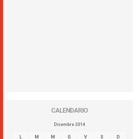
CALENDARIO
Dicembre 2014
L
M
M
G
V
S
D