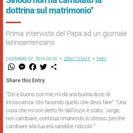
Sinodo non ha cambiato la
dottrina sul matrimonio"
Prima intervista del Papa ad un giornale
latinoamericano
DICEMBRE 07, 2014 00:00
ZENIT STAFF
PAPI
W
M
F
T
S
h
e
a
w
h
a
s
c
i
a
t
s
e
t
r
Share this Entry
s
e
b
t
e
A
n
o
e
p
g
o
r
“Dio è buono con me; mi dà una buona dose di
p
e
k
incoscienza. Sto facendo quello che devo fare”. “Una
r
cosa che mi son detto fin dall’inizio è stato, ‘Jorge,
non cambiare, continua rimanendo lo stesso, perché
cambiare alla tua età sarebbe ridicolo’ ”.