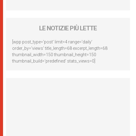
LE NOTIZIE PIÙ LETTE
[wpp post_type='post' limit=4 range='daily'
order_by='views' title_length=68 excerpt_length=68
thumbnail_width=150 thumbnail_height=150
thumbnail_build='predefined' stats_views=0]