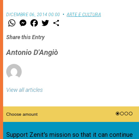
DICEMBRE 06, 2014 00:00
ARTE E CULTURA
W
M
F
T
S
h
e
a
w
h
a
s
c
i
a
t
s
e
t
r
Share this Entry
s
e
b
t
e
A
n
o
e
p
g
o
r
Antonio D'Angiò
p
e
k
r
View all articles