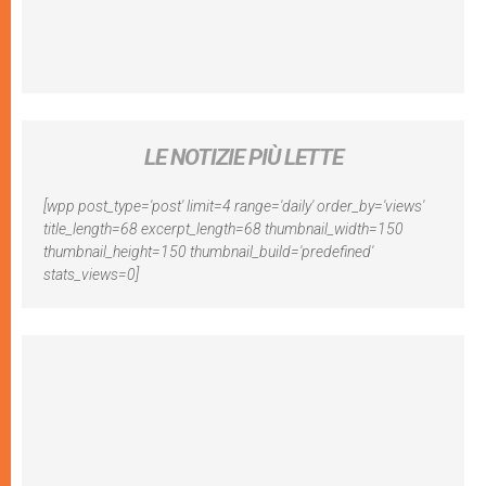
LE NOTIZIE PIÙ LETTE
[wpp post_type='post' limit=4 range='daily' order_by='views'
title_length=68 excerpt_length=68 thumbnail_width=150
thumbnail_height=150 thumbnail_build='predefined'
stats_views=0]