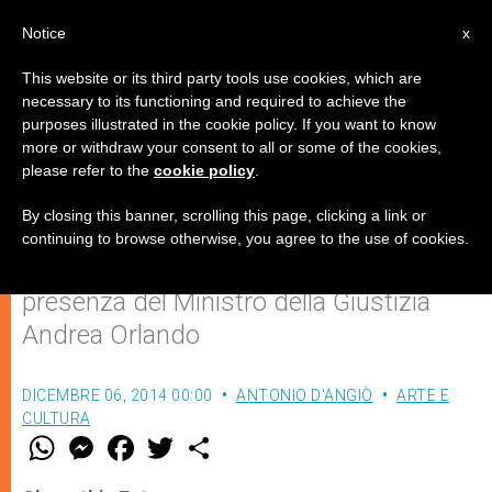
IT
Notice
x
This website or its third party tools use cookies, which are
necessary to its functioning and required to achieve the
purposes illustrated in the cookie policy. If you want to know
I primi 101 libri di una Biblioteca
more or withdraw your consent to all or some of the cookies,
please refer to the
cookie policy
.
della Legalità
By closing this banner, scrolling this page, clicking a link or
continuing to browse otherwise, you agree to the use of cookies.
I volumi presentati a Roma alla
presenza del Ministro della Giustizia
Andrea Orlando
DICEMBRE 06, 2014 00:00
ANTONIO D'ANGIÒ
ARTE E
CULTURA
W
M
F
T
S
h
e
a
w
h
a
s
c
i
a
t
s
e
t
r