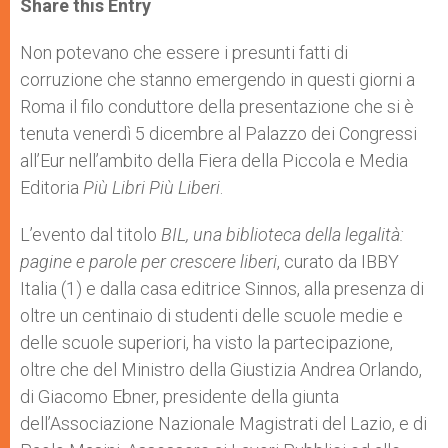
Share this Entry
s
e
b
t
e
A
n
o
e
p
g
o
r
Non potevano che essere i presunti fatti di
p
e
k
corruzione che stanno emergendo in questi giorni a
r
Roma il filo conduttore della presentazione che si è
tenuta venerdì 5 dicembre al Palazzo dei Congressi
all’Eur nell’ambito della Fiera della Piccola e Media
Editoria
Più Libri Più Liberi
.
L’evento dal titolo
BIL, una biblioteca della legalità:
pagine e parole per crescere liberi
, curato da IBBY
Italia (1) e dalla casa editrice Sinnos, alla presenza di
oltre un centinaio di studenti delle scuole medie e
delle scuole superiori, ha visto la partecipazione,
oltre che del Ministro della Giustizia Andrea Orlando,
di Giacomo Ebner, presidente della giunta
dell’Associazione Nazionale Magistrati del Lazio, e di