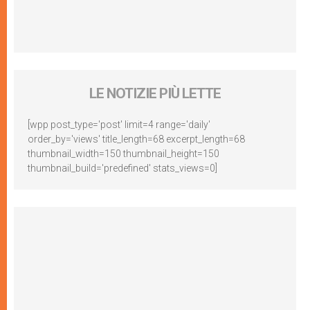
LE NOTIZIE PIÙ LETTE
[wpp post_type='post' limit=4 range='daily'
order_by='views' title_length=68 excerpt_length=68
thumbnail_width=150 thumbnail_height=150
thumbnail_build='predefined' stats_views=0]