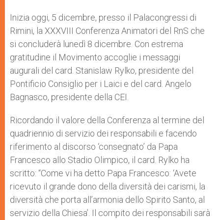
A
n
o
e
p
g
o
r
Inizia oggi, 5 dicembre, presso il Palacongressi di
p
e
k
Rimini, la XXXVIII Conferenza Animatori del RnS che
r
si concluderà lunedì 8 dicembre. Con estrema
gratitudine il Movimento accoglie i messaggi
augurali del card. Stanislaw Rylko, presidente del
Pontificio Consiglio per i Laici e del card. Angelo
Bagnasco, presidente della CEI.
Ricordando il valore della Conferenza al termine del
quadriennio di servizio dei responsabili e facendo
riferimento al discorso ‘consegnato’ da Papa
Francesco allo Stadio Olimpico, il card. Rylko ha
scritto: “Come vi ha detto Papa Francesco: ‘Avete
ricevuto il grande dono della diversità dei carismi, la
diversità che porta all’armonia dello Spirito Santo, al
servizio della Chiesa’. Il compito dei responsabili sarà