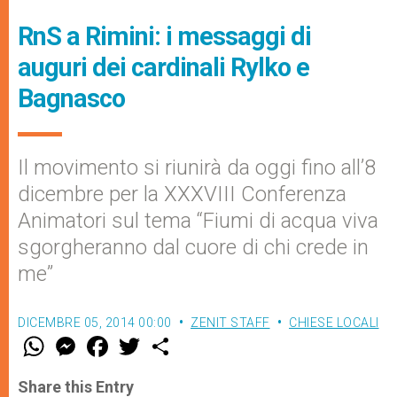
RnS a Rimini: i messaggi di
auguri dei cardinali Rylko e
Bagnasco
Il movimento si riunirà da oggi fino all’8
dicembre per la XXXVIII Conferenza
Animatori sul tema “Fiumi di acqua viva
sgorgheranno dal cuore di chi crede in
me”
DICEMBRE 05, 2014 00:00
ZENIT STAFF
CHIESE LOCALI
W
M
F
T
S
h
e
a
w
h
a
s
c
i
a
t
s
e
t
r
Share this Entry
s
e
b
t
e