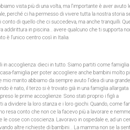
bbiamo vista più di una volta, ma l’importante è aver avuto 
le, perché ci ha permesso di vivere tutta la nostra storia 
ci conto di quello che ci succedeva, ma anche tranquilli. Qu
 va addirittura in piscina… avere qualcuno che ti supporta no
è l’unico centro così in Italia.
gli in accoglienza: dieci in tutto. Siamo partiti come famiglia
na casa-famiglia per poter accogliere anche bambini molto pi
Io e mio marito abbiamo da sempre avuto l’idea di una grand
do è nato, il terzo si è trovato già in una famiglia allargata
reso le prime accoglienze. Sono stati proprio i figli a
ti a dividere la loro stanza e i loro giochi. Quando, come fa
 sono resa conto che non ce la facevo più a lavorare e nemm
are le cose con coscienza. Lavoravo in ospedale e, ad un ce
arrivando altre richieste di bambini… La mamma non se la sen