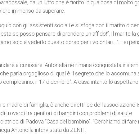
aradossale, da un lutto che è fiorito in qualcosa di molto g
n dolore immenso da superare.
quio con gli assistenti sociali e si sfoga con il marito dicen
sto se posso pensare di prendere un affido!”. Il marito la
amo solo a vederlo questo corso per i volontari…”. Lei pen
ndare a curiosare: Antonella ne rimane conquistata insiem
, che parla orgoglioso di qual è il segreto che lo accomuna
o compleanno, il 17 dicembre”. A casa intanto lo aspettano 
e madre di famiglia, è anche direttrice dell’associazione I
di trovarci tra genitori di bambini con problemi di salute
pediatrico di Padova “Casa del bambino”. “Cerchiamo di fare 
iega Antonella intervistata da ZENIT.