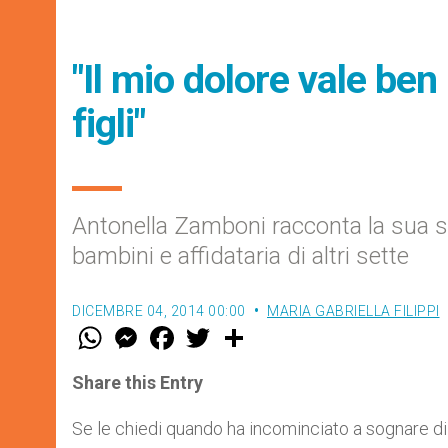
"Il mio dolore vale ben
figli"
Antonella Zamboni racconta la sua
bambini e affidataria di altri sette
DICEMBRE 04, 2014 00:00
MARIA GABRIELLA FILIPPI
W
M
F
T
S
h
e
a
w
h
a
s
c
i
a
t
s
e
t
r
Share this Entry
s
e
b
t
e
A
n
o
e
p
g
o
r
Se le chiedi quando ha incominciato a sognare di 
p
e
k