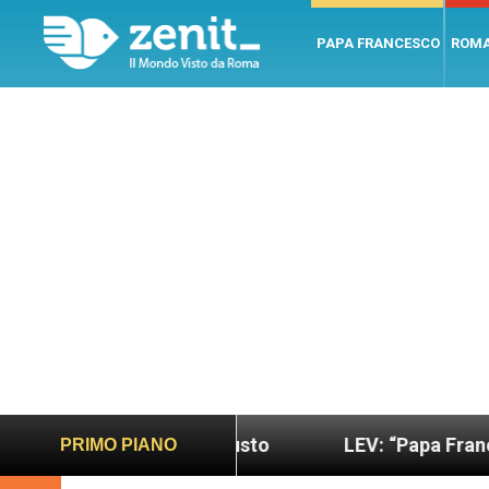
PAPA FRANCESCO
ROM
iù sano e giusto
LEV: “Papa Francesco. Un uomo
PRIMO PIANO