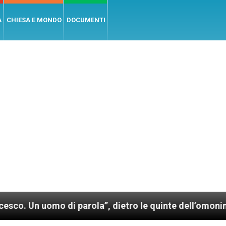
A
CHIESA E MONDO
DOCUMENTI
 di parola”, dietro le quinte dell’omonimo film di Wi