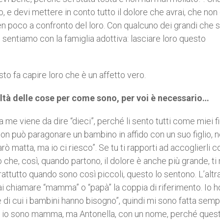
 e devi mettere in conto tutto il dolore che avrai, che non
en poco a confronto del loro. Con qualcuno dei grandi che 
ci sentiamo con la famiglia adottiva: lasciare loro questo
to fa capire loro che è un affetto vero.
ltà delle cose per come sono, per voi è necessario…
 me viene da dire “dieci”, perché li sento tutti come miei fig
 non può paragonare un bambino in affido con un suo figlio, 
arò matta, ma io ci riesco”. Se tu ti rapporti ad accoglierli 
co che, così, quando partono, il dolore è anche più grande, ti
prattutto quando sono così piccoli, questo lo sentono. L’alt
 mai chiamare “mamma” o “papà” la coppia di riferimento. Io h
 di cui i bambini hanno bisogno”, quindi mi sono fatta sem
, io sono mamma, ma Antonella, con un nome, perché quest