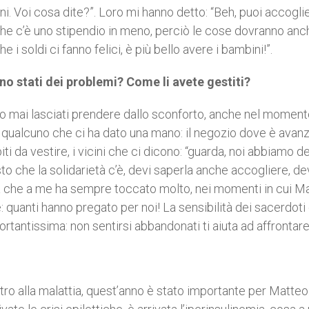
i. Voi cosa dite?”. Loro mi hanno detto: “Beh, puoi accogli
 che c’è uno stipendio in meno, perciò le cose dovranno anc
i soldi ci fanno felici, è più bello avere i bambini!”.
sono stati dei problemi? Come li avete gestiti?
mo mai lasciati prendere dallo sconforto, anche nel momento
o qualcuno che ci ha dato una mano: il negozio dove è avan
iti da vestire, i vicini che ci dicono: “guarda, noi abbiamo de
isto che la solidarietà c’è, devi saperla anche accogliere, de
sa che a me ha sempre toccato molto, nei momenti in cui M
 quanti hanno pregato per noi! La sensibilità dei sacerdoti 
tantissima: non sentirsi abbandonati ti aiuta ad affrontare 
dentro alla malattia, quest’anno è stato importante per Matteo