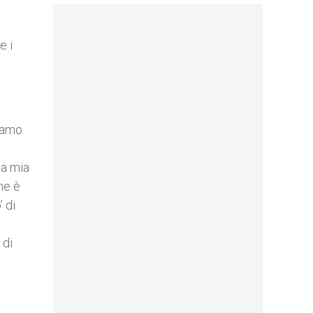
e i
siamo
la mia
he è
 di
 di