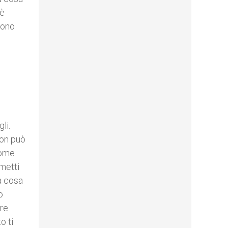
 è
sono
li.
non può
come
 metti
ra cosa
o
pre
o ti