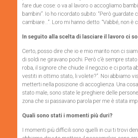
fare due cose: o va al lavoro o accogliamo bambin
bambini”. Io ho ricordato subito: “Però guardate
cambiare…”. Loro mi hanno detto: “Vabbé, non è che 
In seguito alla scelta di lasciare il lavoro ci 
Certo, posso dire che io e mio marito non ci sia
di soldi ne giravano pochi. Però c’è sempre stat
roba, il signore che chiude il negozio e ci porta ab
vestiti in ottimo stato, li volete?”. Noi abbiamo v
metterti nella posizione di accoglienza. Una co
stato male, sono state le preghiere delle persone:
zona che si passavano parola per me è stata impor
Quali sono stati i momenti più duri?
I momenti più difficili sono quelli in cui ti trovi 