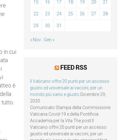
15
16
17
18
19
20
21
ere
he
22
23
24
25
26
27
28
29
30
31
« Nov
Gen »
 in cui
zata
FEED RSS
i
vi
Il Vaticano offre 20 punti per un accesso
atteo è
giusto ed universale ai vaccini, per un
della
mondo più sano e giusto
Dicembre 29,
2020
tutto.
Comunicato Stampa della Commissione
Vaticana Covid-19 e della Pontificia
Accademia per la Vita The post Il
Vaticano offre 20 punti per un accesso
:
giusto ed universale ai vaccini, per un