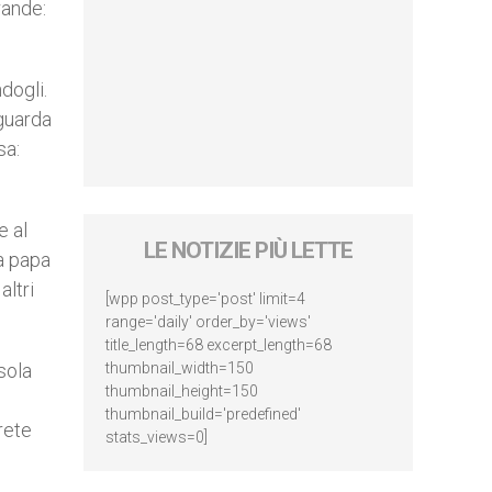
rande:
dogli.
 guarda
sa:
e al
LE NOTIZIE PIÙ LETTE
 a papa
altri
[wpp post_type='post' limit=4
range='daily' order_by='views'
title_length=68 excerpt_length=68
sola
thumbnail_width=150
thumbnail_height=150
thumbnail_build='predefined'
rete
stats_views=0]