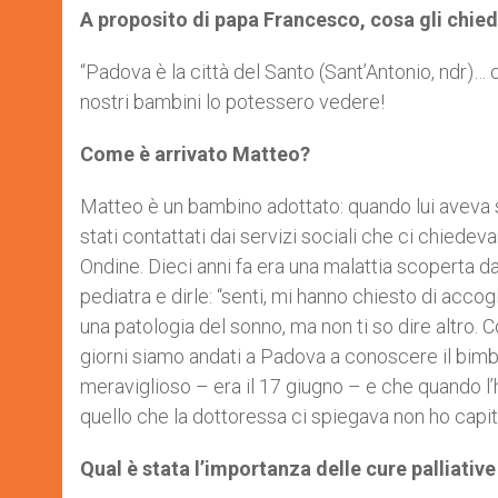
A proposito di papa Francesco, cosa gli chie
“Padova è la città del Santo (Sant’Antonio, ndr)… c
nostri bambini lo potessero vedere!
Come è arrivato Matteo?
Matteo è un bambino adottato: quando lui aveva se
stati contattati dai servizi sociali che ci chie
Ondine. Dieci anni fa era una malattia scoperta d
pediatra e dirle: “senti, mi hanno chiesto di acco
una patologia del sonno, ma non ti so dire altro. C
giorni siamo andati a Padova a conoscere il bimbo
meraviglioso – era il 17 giugno – e che quando l’h
quello che la dottoressa ci spiegava non ho capit
Qual è stata l’importanza delle cure palliative