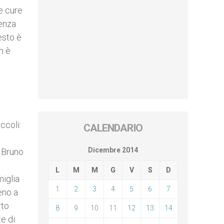
le cure
senza
esto è
n è
ccoli:
CALENDARIO
e
Dicembre 2014
. Bruno
L
M
M
G
V
S
D
miglia
1
2
3
4
5
6
7
eno a
rto
8
9
10
11
12
13
14
te di