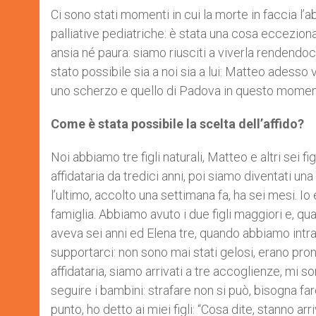
Ci sono stati momenti in cui la morte in faccia l’a
palliative pediatriche: è stata una cosa ecceziona
ansia né paura: siamo riusciti a viverla rendendo
stato possibile sia a noi sia a lui: Matteo adesso
uno scherzo e quello di Padova in questo momento 
Come è stata possibile la scelta dell’affido?
Noi abbiamo tre figli naturali, Matteo e altri sei fi
affidataria da tredici anni, poi siamo diventati u
l’ultimo, accolto una settimana fa, ha sei mesi. 
famiglia. Abbiamo avuto i due figli maggiori e, quan
aveva sei anni ed Elena tre, quando abbiamo intrap
supportarci: non sono mai stati gelosi, erano pron
affidataria, siamo arrivati a tre accoglienze, mi
seguire i bambini: strafare non si può, bisogna f
punto, ho detto ai miei figli: “Cosa dite, stanno 