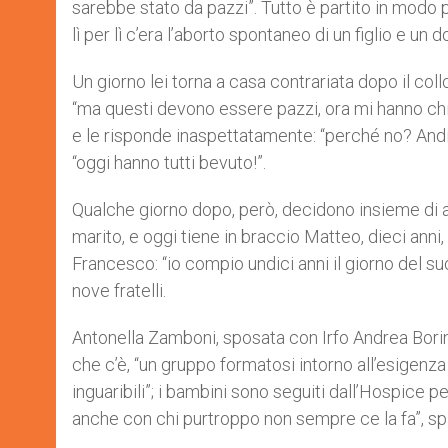
sarebbe stato da pazzi”. Tutto è partito in modo p
r
lì per lì c’era l’aborto spontaneo di un figlio e u
Un giorno lei torna a casa contrariata dopo il collo
“ma questi devono essere pazzi, ora mi hanno chie
e le risponde inaspettatamente: “perché no? Andi
“oggi hanno tutti bevuto!”.
Qualche giorno dopo, però, decidono insieme di a
marito, e oggi tiene in braccio Matteo, dieci anni
Francesco: “io compio undici anni il giorno del su
nove fratelli.
Antonella Zamboni, sposata con Irfo Andrea Borin 
che c’è, “un gruppo formatosi intorno all’esigenza 
inguaribili”; i bambini sono seguiti dall’Hospice 
anche con chi purtroppo non sempre ce la fa”, sp