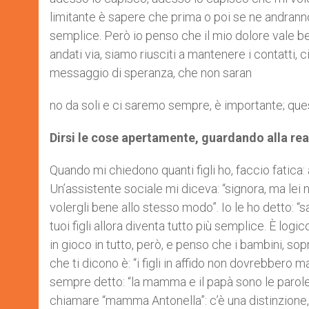
limitante è sapere che prima o poi se ne andranno,
semplice. Però io penso che il mio dolore vale b
andati via, siamo riusciti a mantenere i contatti, 
messaggio di speranza, che non saran
no da soli e ci saremo sempre, è importante; ques
Dirsi le cose apertamente, guardando alla rea
Quando mi chiedono quanti figli ho, faccio fatica: a
Un’assistente sociale mi diceva: “signora, ma lei
volergli bene allo stesso modo”. Io le ho detto: “s
tuoi figli allora diventa tutto più semplice. È logi
in gioco in tutto, però, e penso che i bambini, so
che ti dicono è: “i figli in affido non dovrebbero
sempre detto: “la mamma e il papà sono le parole
chiamare “mamma Antonella”: c’è una distinzione