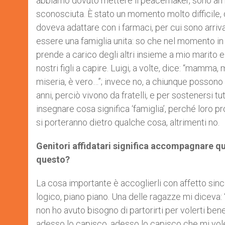
abbiamo dovuto mettere il peacemaker, sono arrivat
sconosciuta. È stato un momento molto difficile, du
doveva adattare con i farmaci, per cui sono arriva
essere una famiglia unita: so che nel momento in 
prende a carico degli altri insieme a mio marito 
nostri figli a capire. Luigi, a volte, dice: “mamma
miseria, è vero…”; invece no, a chiunque possono
anni, perciò vivono da fratelli, e per sostenersi t
insegnare cosa significa ‘famiglia’, perché loro pr
si porteranno dietro qualche cosa, altrimenti no.
Genitori affidatari significa accompagnare qu
questo?
La cosa importante è accoglierli con affetto since
logico, piano piano. Una delle ragazze mi diceva: 
non ho avuto bisogno di partorirti per volerti be
adesso lo capisco, adesso lo capisco che mi vole