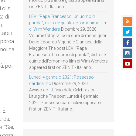
noi
mondo più sano e giusto appeared first
on ZENIT - Italiano.
 ci si
za di
LEV: “Papa Francesco. Un uomo di
parola”, dietro le quinte dell’omonimo film
i
di Wim Wenders
Dicembre 29, 2020
tare i
Volume fotografico a cura di monsignor
a porca
Dario Edoardo Viganò e Gianluca della
Maggiore The post LEV: “Papa
 noi da
Francesco. Un uomo di parola”, dietro le
quinte dell’omonimo film di Wim Wenders
, poi,
appeared first on ZENIT - Italiano.
Lunedì 4 gennaio 2021: Possesso
cardinalizio
Dicembre 29, 2020
Avviso dell’Ufficio delle Celebrazioni
Liturgiche The post Lunedì 4 gennaio
2021: Possesso cardinalizio appeared
first on ZENIT - Italiano.
. È
arda,
: “Sai,
a cosa