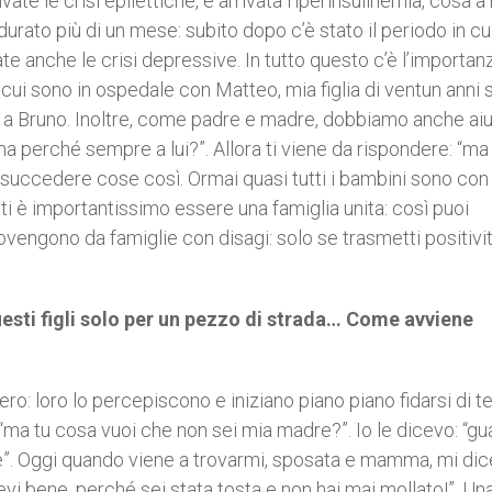
e le crisi epilettiche, è arrivata l’iperinsulinemia, cosa a 
rato più di un mese: subito dopo c’è stato il periodo in cui
te anche le crisi depressive. In tutto questo c’è l’importan
cui sono in ospedale con Matteo, mia figlia di ventun anni s
e a Bruno. Inoltre, come padre e madre, dobbiamo anche aiu
, ma perché sempre a lui?”. Allora ti viene da rispondere: “m
 succedere cose così. Ormai quasi tutti i bambini sono con
utti è importantissimo essere una famiglia unita: così puoi
ovengono da famiglie con disagi: solo se trasmetti positività
esti figli solo per un pezzo di strada… Come avviene
ro: loro lo percepiscono e iniziano piano piano fidarsi di te
“ma tu cosa vuoi che non sei mia madre?”. Io le dicevo: “gu
ne”. Oggi quando viene a trovarmi, sposata e mamma, mi dice
vi bene, perché sei stata tosta e non hai mai mollato!”. Un