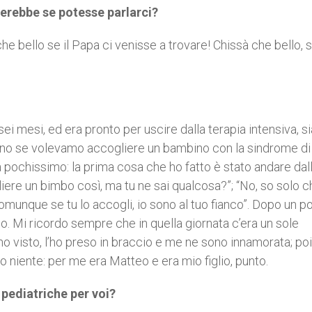
derebbe se potesse parlarci?
he bello se il Papa ci venisse a trovare! Chissà che bello, s
i mesi, ed era pronto per uscire dalla terapia intensiva, 
devano se volevamo accogliere un bambino con la sindrome di
a pochissimo: la prima cosa che ho fatto è stato andare dal
gliere un bimbo così, ma tu ne sai qualcosa?”; “No, so solo c
omunque se tu lo accogli, io sono al tuo fianco”. Dopo un po’
. Mi ricordo sempre che in quella giornata c’era un sole
o visto, l’ho preso in braccio e me ne sono innamorata; poi
o niente: per me era Matteo e era mio figlio, punto.
 pediatriche per voi?